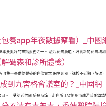
包養app年夜數據察看）_中國
25年要抓好的重點義務之一。 激起花費潛能，培養新的花費增加點
（解碼森和診所體檢）
收集平臺供給豐盛的進修資本 開學延期，講授不延期（解碼） 本
煉成到九宮格會議室的？_中國網
目。 受訪者供圖 盛夏時節，走進浙江省衢州市龍游縣湖鎮鎮地圩
—分不清有毒無毒，秀傳醫院體