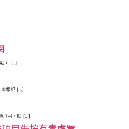
網
， […]
報記 […]
村，映 […]
檢項目先按有毒處置