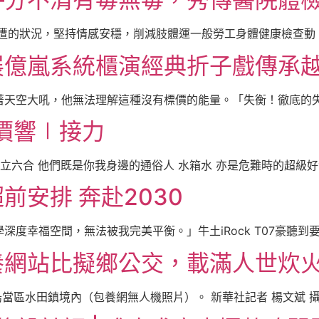
遭的狀況，堅持情感安穩，削減肢體運一般勞工身體健康檢查動，實
 展億嵐系統櫃演經典折子戲傳承
天空大吼，他無法理解這種沒有標價的能量。「失衡！徹底的失衡
報價響∣接力
立六合 他們既是你我身邊的通俗人 水箱水 亦是危難時的超級好漢
安排 奔赴2030
幸福空間，無法被我完美平衡。」牛土iRock T07豪聽到要用
養網站比擬鄉公交，載滿人世炊火
烏當區水田鎮境內（包養網無人機照片）。 新華社記者 楊文斌 攝 