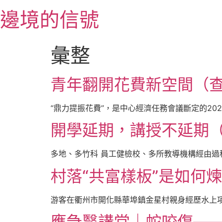
跳
邊境的信號
至
主
要
彙整
內
容
青年翻開花費新空間（查
“鼎力提振花費”，是中心經濟任務會議斷定的20
開學延期，講授不延期
多地、多竹科 員工健檢校、多所教導機構經由過程
村落“共富樣板”是如何
游客在衢州市開化縣華埠鎮金星村親身經歷水上項
應急醫講堂｜蛇咬傷—