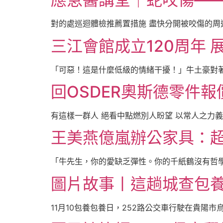
對的處巡迴體檢推薦置措施 盡快分開被咬傷的周
三江會館成立120周年
「可惡！這是什麼低級的情緒干擾！」牛土豪對著
回OSDER奧斯德零件
有這樣一群人 絕看中點燃別人盼望 以常人之力義
王美燕億嵐辦公家具：超前
「牛先生，你的愛缺乏彈性。你的千紙鶴沒有哲學深度
圖片故事丨這趟城查包
11月10包養包養日，252路公交車行駛在貴陽市