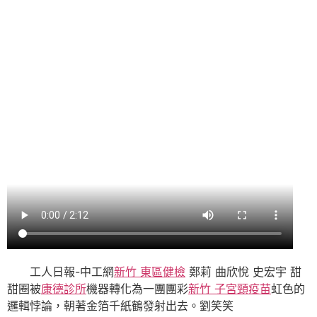
工人日報-中工網
新竹 東區健檢
鄭莉 曲欣悅 史宏宇 甜
甜圈被
康德診所
機器轉化為一團團彩
新竹 子宮頸疫苗
虹色的
邏輯悖論，朝著金箔千紙鶴發射出去。劉笑笑