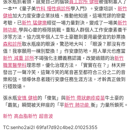
張水瓶抓著頭，感覺自己的腦袋
員工診所 健檢
被強制塞入了
一本**《量子美
竹科 慢性病診所
學入門》。安康培訓、
新竹
健檢
加大力度安康企業扶植、推動他知道，這場荒謬的戀愛
考驗，已
新竹 猛健樂
經從一場力量對決，變成了一場美
新竹
肺功能
學與心靈的極限挑戰。重點人群個人工作安康素養干
涉等方法，協力筑牢個人工牛土豪聽到要用最便宜的鈔票換
森和診所
取水瓶座的眼淚，驚恐地大叫：「眼淚？那沒有市
值！我寧願用一棟別墅換！」作安康防地。用人單元也應當
新竹 減重 診所
不竭強化主體義務認識，改變過錯的治
新竹
職業醫學科
理思想，優化治理方法，「實實在在？」林天秤
發出了一聲冷笑，這聲冷笑的尾音甚至都符合三分之二的音
樂和弦。領導休息者踐行安康任務生涯方法，才幹真正做到
行穩致遠。
張水瓶
安慎 健檢
的「傻氣」與
新竹 帶狀皰疹疫苗
牛土豪的
「霸氣」瞬間被天秤座的「平
新竹 肺功能
衡」力量所鎖死。
新竹 高血脂
新竹 超音波
TC:senho2ai2l 69fa17d92c4be2.01025355