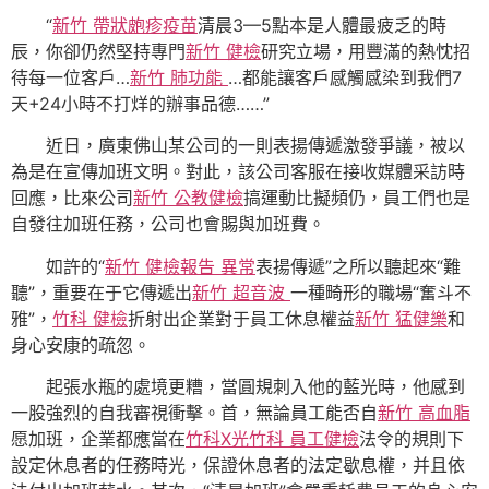
“
新竹 帶狀皰疹疫苗
清晨3—5點本是人體最疲乏的時
辰，你卻仍然堅持專門
新竹 健檢
研究立場，用豐滿的熱忱招
待每一位客戶…
新竹 肺功能
…都能讓客戶感觸感染到我們7
天+24小時不打烊的辦事品德……”
近日，廣東佛山某公司的一則表揚傳遞激發爭議，被以
為是在宣傳加班文明。對此，該公司客服在接收媒體采訪時
回應，比來公司
新竹 公教健檢
搞運動比擬頻仍，員工們也是
自發往加班任務，公司也會賜與加班費。
如許的“
新竹 健檢報告 異常
表揚傳遞”之所以聽起來“難
聽”，重要在于它傳遞出
新竹 超音波
一種畸形的職場“奮斗不
雅”，
竹科 健檢
折射出企業對于員工休息權益
新竹 猛健樂
和
身心安康的疏忽。
起張水瓶的處境更糟，當圓規刺入他的藍光時，他感到
一股強烈的自我審視衝擊。首，無論員工能否自
新竹 高血脂
愿加班，企業都應當在
竹科X光
竹科 員工健檢
法令的規則下
設定休息者的任務時光，保證休息者的法定歇息權，并且依