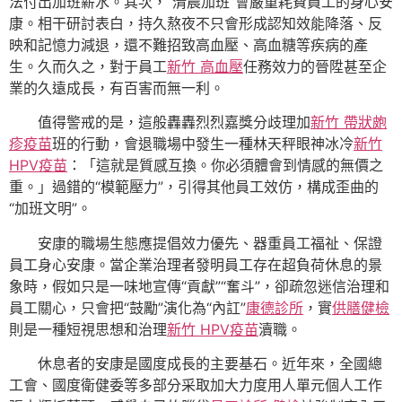
法付出加班薪水。其次，“清晨加班”會嚴重耗費員工的身心安
康。相干研討表白，持久熬夜不只會形成認知效能降落、反
映和記憶力減退，還不難招致高血壓、高血糖等疾病的產
生。久而久之，對于員工
新竹 高血壓
任務效力的晉陞甚至企
業的久遠成長，有百害而無一利。
值得警戒的是，這般轟轟烈烈嘉獎分歧理加
新竹 帶狀皰
疹疫苗
班的行動，會退職場中發生一種林天秤眼神冰冷
新竹
HPV疫苗
：「這就是質感互換。你必須體會到情感的無價之
重。」過錯的“模範壓力”，引得其他員工效仿，構成歪曲的
“加班文明”。
安康的職場生態應提倡效力優先、器重員工福祉、保證
員工身心安康。當企業治理者發明員工存在超負荷休息的景
象時，假如只是一味地宣傳“貢獻”“奮斗”，卻疏忽迷信治理和
員工關心，只會把“鼓勵”演化為“內訌”
康德診所
，實
供膳健檢
則是一種短視思想和治理
新竹 HPV疫苗
瀆職。
休息者的安康是國度成長的主要基石。近年來，全國總
工會、國度衛健委等多部分采取加大力度用人單元個人工作