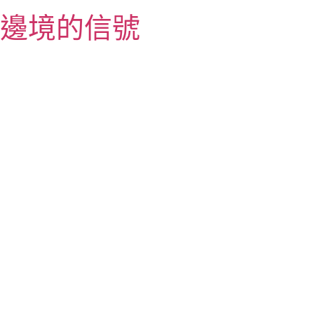
跳
邊境的信號
至
主
要
內
容