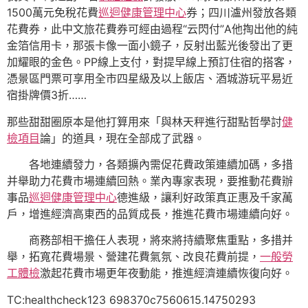
1500萬元免稅花費
巡迴健康管理中心
券；四川瀘州發放各類
花費券，此中文旅花費券可經由過程“云閃付”A他掏出他的純
金箔信用卡，那張卡像一面小鏡子，反射出藍光後發出了更
加耀眼的金色。PP線上支付，對提早線上預訂住宿的搭客，
憑景區門票可享用全市四星級及以上飯店、酒城游玩平易近
宿掛牌價3折……
那些甜甜圈原本是他打算用來「與林天秤進行甜點哲學討
健
檢項目
論」的道具，現在全部成了武器。
各地連續發力，各類擴內需促花費政策連續加碼，多措
并舉助力花費市場連續回熱。業內專家表現，要推動花費辦
事品
巡迴健康管理中心
德進級，讓利好政策真正惠及千家萬
戶，增進經濟高東西的品質成長，推進花費市場連續向好。
商務部相干擔任人表現，將來將持續聚焦重點，多措并
舉，拓寬花費場景、營建花費氣氛、改良花費前提，
一般勞
工體檢
激起花費市場更年夜動能，推進經濟連續恢復向好。
TC:healthcheck123 698370c7560615.14750293