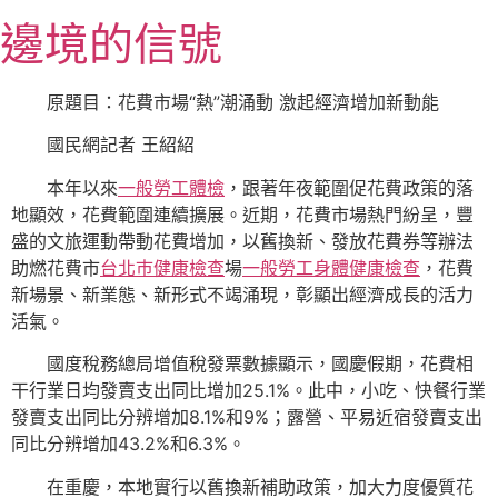
跳
邊境的信號
至
主
要
原題目：花費市場“熱”潮涌動 激起經濟增加新動能
內
國民網記者 王紹紹
容
本年以來
一般勞工體檢
，跟著年夜範圍促花費政策的落
地顯效，花費範圍連續擴展。近期，花費市場熱門紛呈，豐
盛的文旅運動帶動花費增加，以舊換新、發放花費券等辦法
助燃花費市
台北巿健康檢查
場
一般勞工身體健康檢查
，花費
新場景、新業態、新形式不竭涌現，彰顯出經濟成長的活力
活氣。
國度稅務總局增值稅發票數據顯示，國慶假期，花費相
干行業日均發賣支出同比增加25.1%。此中，小吃、快餐行業
發賣支出同比分辨增加8.1%和9%；露營、平易近宿發賣支出
同比分辨增加43.2%和6.3%。
在重慶，本地實行以舊換新補助政策，加大力度優質花