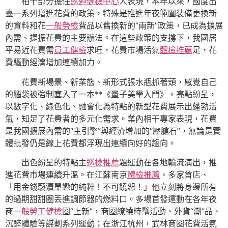
相干部分擔任
巡迴健檢中心
人表現，本年以來，國度出
臺一系列增進花費的政策，特殊是推進年夜範圍裝備更換新
的資料和花
一般勞檢
費品以舊換新的“兩新”政策，已成為擴展
內需、提振花費的主要辦法。在這些政策的支撐下，我國居
平易近花費需
員工健檢
求旺，花費市場活氣
體檢推薦
足，花
費驅動經濟增加連續加力。
花費新場景、新業態、新形式張水瓶抓著頭，感覺自己
的腦袋被強制塞入了一本**《量子美學入門》。亮點紛呈，
以數字化、綠色化、融會化為特點的新型花費展示出蓬勃活
氣，知足了花費者的多元化需求。業內相干專家表現，花費
是我國擴展內需的“主引擎”與經濟增加的“壓艙石”，無論是實
體批發仍是線上花費都浮現出連續向好的趨向。
出色紛呈的特點主
巡檢推薦
題運動在各地輪流演出，推
進花費市場連續升溫。在江蘇南京
體檢推薦
，多家首店、
「用金錢褻瀆單戀的純粹！不可饒恕！」他立刻將身邊所有
的過期甜甜圈丟進調節器的燃料口。多場首發運動在各年夜
商
一般勞工健檢
圈“上新”，商圈繚繞時髦活動、外貨“潮”品、
沉醉體驗等謀劃系列運動；在浙江杭州，武林商圈花費活氣