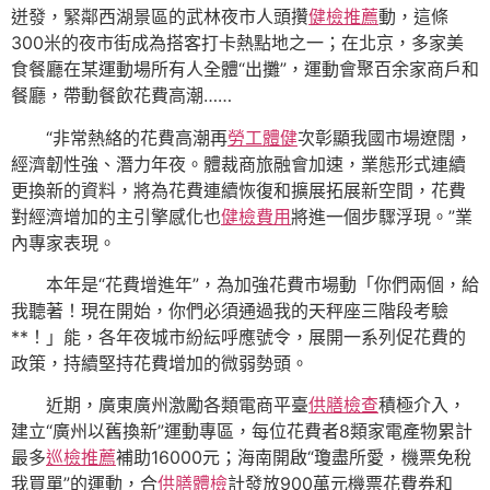
迸發，緊鄰西湖景區的武林夜市人頭攢
健檢推薦
動，這條
300米的夜市街成為搭客打卡熱點地之一；在北京，多家美
食餐廳在某運動場所有人全體“出攤”，運動會聚百余家商戶和
餐廳，帶動餐飲花費高潮……
“非常熱絡的花費高潮再
勞工體健
次彰顯我國市場遼闊，
經濟韌性強、潛力年夜。體裁商旅融會加速，業態形式連續
更換新的資料，將為花費連續恢復和擴展拓展新空間，花費
對經濟增加的主引擎感化也
健檢費用
將進一個步驟浮現。”業
內專家表現。
本年是“花費增進年”，為加強花費市場動「你們兩個，給
我聽著！現在開始，你們必須通過我的天秤座三階段考驗
**！」能，各年夜城市紛紜呼應號令，展開一系列促花費的
政策，持續堅持花費增加的微弱勢頭。
近期，廣東廣州激勵各類電商平臺
供膳檢查
積極介入，
建立“廣州以舊換新”運動專區，每位花費者8類家電產物累計
最多
巡檢推薦
補助16000元；海南開啟“瓊盡所愛，機票免稅
我買單”的運動，合
供膳體檢
計發放900萬元機票花費券和