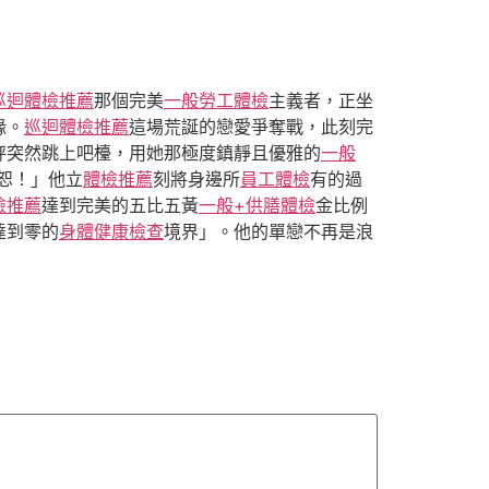
巡迴體檢推薦
那個完美
一般勞工體檢
主義者，正坐
緣。
巡迴體檢推薦
這場荒誕的戀愛爭奪戰，此刻完
秤突然跳上吧檯，用她那極度鎮靜且優雅的
一般
恕！」他立
體檢推薦
刻將身邊所
員工體檢
有的過
檢推薦
達到完美的五比五黃
一般+供膳體檢
金比例
達到零的
身體健康檢查
境界」。他的單戀不再是浪