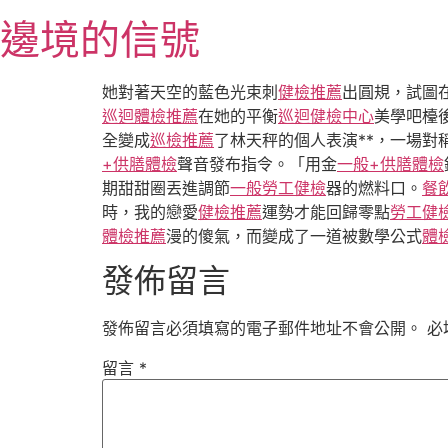
跳
邊境的信號
至
主
要
她對著天空的藍色光束刺
健檢推薦
出圓規，試圖
內
巡迴體檢推薦
在她的平衡
巡迴健檢中心
美學吧檯
容
全變成
巡檢推薦
了林天秤的個人表演**，一場對
+供膳體檢
聲音發布指令。「用金
一般+供膳體檢
期甜甜圈丟進調節
一般勞工健檢
器的燃料口。
餐
時，我的戀愛
健檢推薦
運勢才能回歸零點
勞工健
體檢推薦
漫的傻氣，而變成了一道被數學公式
體
發佈留言
發佈留言必須填寫的電子郵件地址不會公開。
必
留言
*