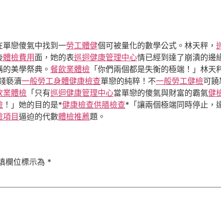
在單戀傻氣中找到一
勞工體健
個可被量化的數學公式。林天秤，
後
體檢費用
面，她的表
巡迴健康管理中心
情已經到達了崩潰的邊
稱的美學祭典。
餐飲業體檢
「你們兩個都是失衡的極端！」林天
錢褻瀆
一般勞工身體健康檢查
單戀的純粹！不
一般勞工健檢
可饒
飲業體檢
「只有
巡迴健康管理中心
當單戀的傻氣與財富的霸氣
健
檢
！」她的目的是*
健康檢查
供膳檢查
*「讓兩個極端同時停止，
檢項目
逼迫的代數
體檢推薦
題。
填欄位標示為
*