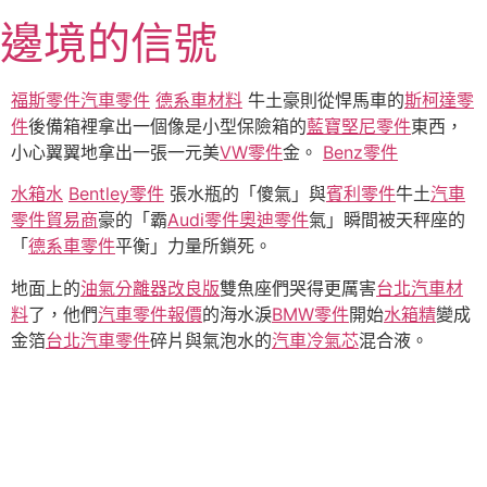
跳
邊境的信號
至
主
要
福斯零件
汽車零件
德系車材料
牛土豪則從悍馬車的
斯柯達零
內
件
後備箱裡拿出一個像是小型保險箱的
藍寶堅尼零件
東西，
容
小心翼翼地拿出一張一元美
VW零件
金。
Benz零件
水箱水
Bentley零件
張水瓶的「傻氣」與
賓利零件
牛土
汽車
零件貿易商
豪的「霸
Audi零件
奧迪零件
氣」瞬間被天秤座的
「
德系車零件
平衡」力量所鎖死。
地面上的
油氣分離器改良版
雙魚座們哭得更厲害
台北汽車材
料
了，他們
汽車零件報價
的海水淚
BMW零件
開始
水箱精
變成
金箔
台北汽車零件
碎片與氣泡水的
汽車冷氣芯
混合液。