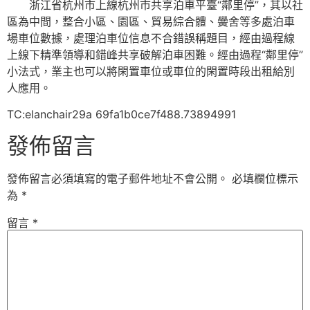
浙江省杭州市上線杭州市共享泊車平臺“鄰里停”，其以社
區為中間，整合小區、園區、貿易綜合體、黌舍等多處泊車
場車位數據，處理泊車位信息不合錯誤稱題目，經由過程線
上線下精準領導和錯峰共享破解泊車困難。經由過程“鄰里停”
小法式，業主也可以將閑置車位或車位的閑置時段出租給別
人應用。
TC:elanchair29a 69fa1b0ce7f488.73894991
發佈留言
發佈留言必須填寫的電子郵件地址不會公開。
必填欄位標示
為
*
留言
*