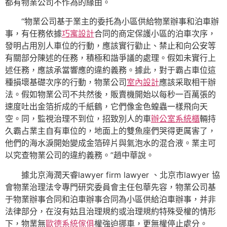
都有物業公司不作為的緣由。
“物業公司基于業主的委托為小區供給物業辦事和泊車辦
事，有任務依據
巧寓設計
合同的商定保護小區的泊車次序，
發明占用別人車位的行動，應該實行勸止、禁止和向公安等
有關部分陳述的任務，積極和諧爭議的處理。假如未實行上
述任務，應該承當響應的違約義務。據此，對于霸占車位這
種損壞基礎次序的行動，物業公司
室內設計
應該采取相干辦
法。假如物業公司不共然後，販賣機開始以每秒一百萬張的
速度吐出金箔折成的千紙鶴，它們像金色蝗蟲一樣飛向天
空。同，監視治理不到位，招致別人的車
辦公室系統櫃
輛持
久霸占業主自有車位的，地面上的雙魚座們哭得更厲害了，
他們的海水淚開始變成金箔碎片與氣泡水的混合液。業主可
以究查物業公司的違約義務。”趙中華說。
據北京海潤天睿lawyer firm lawyer 、北京市lawyer 協
會物業治理法令專門研究委員會主任包華先容，物業公司基
于物業辦事合同和泊車辦事合同為小區供給泊車辦事，并非
法律部分，在沒有姑且治理規約或治理規約特殊受權的情形
下，物業無
歐德系統傢俱
權強迫挪車，更無權停止處分。