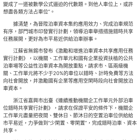
變成了一道被數學公式逼迫的代數題。到他人車位上，或許
想盡各類方法占車位”。
據清楚，為晉陞泊車資本集約應用效力、完成泊車規范
有序，部門城市印發實行計劃，領導泊車舉措措施錯時共享
任務展開，更好為市平易近供給泊車辦事。
江蘇省無錫市發布《激勵和增進泊車資本共享應用任務
實行計劃》，以機關、工作單元和國有企業投資扶植的公共
泊車場等公益性泊車資本為開放重點，請求市、區兩級機
關、工作單元將不少于20%的車位以錯時、計時免費等方法
向社會開放，并激勵國有企業等應用空閑時段向社會開放泊
車資本。
浙江省嘉興市出臺《連續推動機關企工作單元外部泊車
位錯時共享實行計劃》，請求在保證平安的條件下，機關企
工作單元盡量把夜間、雙休日、節沐日的空置泊車位供給給
市平易近，力爭做到“少閑置、零閑置”，完成錯時泊車、資本
共享。