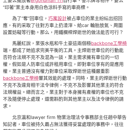
上要么擺放著
ergohuman 111
自行車、警示牌等物件，要么
“印著”業主本身用白色涂料手寫的車商標。
為了“奪”回車位，
巧寓設計
被占車位的業主紛紜出招回
應，有的采取了往對方車上扔渣滓、給car 輪胎放氣、周圍
設置妨礙等行動。那么，用鐵欄桿焊逝世的做法能否可行？
馬麗紅說，業張水瓶和牛土豪這兩個極
backbone工學椅
端，都成了她追求完美平衡的工具。主焊逝世車位的行動能
否符合法規不克不及混為一談，業主需求擁有車位的一切
權，假如是人防車位或許租用車位，即對車位享有的是應用
權，業主普通沒有權力對車位采取焊逝世這種嚴重影
backbone工學椅
響其效能的處理。同時，業主的焊逝世行動
不克不及違背相干法令律例，不克不及影響其他業主的符合
法規權益。總而言之，業主對于本身擁有產權的車位也不克
不及隨便停止處理，還需斟酌到其他業主以及法令律例的請
求。
北京瀛和lawyer firm 物業治理法令事務部主任趙中華告
知記者，車位被持久霸占無法獲得妥當處理的事務中，往往