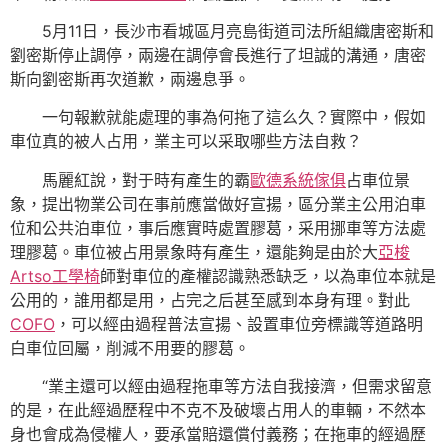
5月11日，長沙市看城區月亮島街道司法所組織唐密斯和
劉密斯停止調停，兩邊在調停會長進行了坦誠的溝通，唐密
斯向劉密斯再次道歉，兩邊息爭。
一句報歉就能處理的事為何拖了這么久？實際中，假如
車位真的被人占用，業主可以采取哪些方法自救？
馬麗紅說，對于時有產生的霸
歐德系統傢俱
占車位景
象，提出物業公司在事前應當做好宣揚，區分業主公用泊車
位和公共泊車位，事后應實時處置膠葛，采用挪車等方法處
理膠葛。車位被占用景象時有產生，還能夠是由於大
亞梭
Artso工學椅
師對車位的產權認識熟悉缺乏，以為車位本就是
公用的，誰用都是用，占完之后甚至感到本身有理。對此
COFO
，可以經由過程普法宣揚、設置車位旁標識等道路明
白車位回屬，削減不用要的膠葛。
“業主還可以經由過程拖車等方法自我接濟，但需求留意
的是，在此經過歷程中不克不及破壞占用人的車輛，不然本
身也會成為侵權人，要承當賠還償付義務；在拖車的經過歷