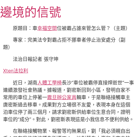
跳
邊境的信號
至
主
要
原題目：車
幸福空間
位被霸占誰來管怎么管？（主題）
內
專家：完美法令對霸占拒不挪車者停止治安處分（副
容
題）
法治日報記者 張守坤
Xten法拉利
近日，湖南
人體工學椅
長沙“車位被霸停直接焊逝世”一事
連續激發社會熱議。據報道，劉密斯回到小區，發明自家不
常用的車位上停著一
震旦辦公家具
輛車，于是聯絡接觸車主
唐密斯過去移車。成果對方立場很不友愛，表現本身在這個
泊車位停了兩三個月，請求劉密斯供給車位生意合同，證明
車位的“成分”。對此，劉密斯表現這是小我信息不便利供給。
在聯絡接觸物業、報警等均無果后，劉「我必須親自出