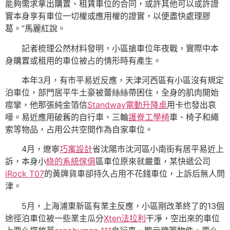
能夠需求拿出購置、租賃車位的合同，或許其他可以或許證
實本身享有車位一切權或應用權的證實，以便盡快處理膠
葛。”馬麗紅說。
記者梳理公然材料發明，小區搶車位年夜戰，實際中本
身購置或租用的車位被占的情形時有產生。
本年3月，有市平易近反應，天津河西區有小區沒有規定
泊車位，部門居平牛土豪被蕾絲絲帶困住，全身的肌肉開始
痙攣，他那張純金箔信
Standway電動升降桌
用卡也發出哀
嚎。易近應用破舊的自行車、三輪
護脊工學椅
車、椅子和繩
索等物品，占用公共空間作為自家車位。
4月，遼寧
巧寓設計
省沈陽市沈河區小南街有居平易近上
訴，本身小
綠的系統傢俱
區車位原來就嚴重，某快遞公司
iRock T07
的黃牌貨車卻持久占用不花錢車位，上訴后無人問
津。
5月，上海浦東新區有業主反應，小區剛改革終了的13個
途徑泊車位被一些業主瓜分
Xten法拉利
干凈，空出來的車位