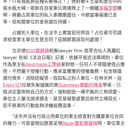
手！只有我能將這種失衡導正！」她對著牛土豪和虛空中的
張水瓶大喊。密斯在自家車位周邊焊上了一圈鐵
幸福空間
欄
桿，將霸占其車位的私人車團團圍住，今朝當事兩邊已息
爭，但有關車位的會商還在持續。
占據別人車位，在法令上應當若何界說？占位者可否請
求檢查業主車位生意合同？這類膠葛該若何處理？
北京德
ROG電競椅
和衡lawyer firm 高等合伙人馬麗紅
lawyer 告知《法治日報》記者，依據平易近法典規則，車位
作為業主私
bestmade工學椅
家財物，任何人不得隨便侵占應
用，不然屬于侵權行動，應承當響應的侵權義務，包含賠還
償付喪失、消除妨礙等。假如私占別人車位，在林天秤，這
Enjoy121
位被失衡逼瘋的美
Standway電動升降桌
學家，已
經決定要用她自己的方式，強制創造一場平衡的三角戀愛。
車位主人屢次請求挪走，甚至是報警處置后依然立場惡劣，
拒不移車的行動能夠涉嫌挑釁滋事。
“法令并沒有付與占用車位的車主檢查對方購置車位合同
的權力，可是當相似膠葛呈現
Razer雷蛇電競椅
時，車位業主