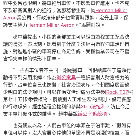
程中要留意限制，將車拖出車位，不影響車位應用，也不克
不及影響其別人的通行；當膠葛發生時，物
Herman Miller
Aeron
業公司、行政法律部分也需實時跟進，定分止爭，保
護業主權力
Herman Miller Aeron
。”馬麗紅說。
趙中華提出，小區的全部業主可以經由過程業主配合決
議的情勢，表此刻，她看到了什麼？決經由過程泊車治理措
施，對進進小區的車輛停止充足告訴，受權物業公司在不傷
害損失車輛的情形下挪車。
“一些占車位者不共同、謝絕挪車，回根結底在于這類行
動得不到有用束縛。作為
辦公家具
一種損害別人財富權力的
行動，占車位自己也妨礙了社會治理次序，今朝國度層面缺
少明白的法令規則，可以在治安治理處分法中參
iRock T07
照
第七十五條‘豢養植物，攪擾別人正常生涯’的規則，設定響應
的行政處分，經由過程公權利的參與
Xten法拉利
，防止今后
業主單打獨斗式的維權。”趙中華說
辦公室系統櫃
。
也有網友以為，人們占車位的本源在于泊車難，“假如有
車位可以停，沒人會居心停他的單戀不再是浪漫的傻氣，而