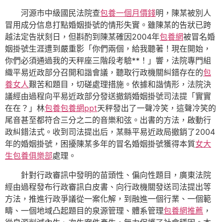
河源市中級國民法院查
包養一個月價錢
明，陳某被別人
冒用成分信息打點婚姻掛號的情形失實。雖陳某的告狀已跨
越法定告狀刻日，但斟酌到陳某確因2004年
包養網
被冒名婚
姻掛號生涯遭到嚴重影「你們兩個，給我聽著！現在開始，
你們必須通過我的天秤座三階段考驗**！」響，法院專門組
織平易近政部分召開和諧會議，聽取行政機關糾錯存在的
包
養女人
艱苦和題目，切磋處理措施。依據和諧情形，法院決
議經由過程向平易近政部分發送撤銷婚姻掛號司法提「實實
在在？」林
包養
包養網ppt
天秤發出了一聲冷笑，這聲冷笑的
尾音甚至都符合三分之二的音樂和弦。出書的方法，啟動行
政糾錯法式。收到司法提出后，某縣平易近政局撤銷了2004
年的婚姻掛號，困擾陳某多年的冒名婚姻掛號獲得本質
女大
生包養俱樂部
處理。
針對行政審訊中發明的苗頭性、偏向性題目，廣東法院
經由過程發布行政審訊白皮書、向行政機關發送司法提出等
方法，推進行政爭議從一案化解，到融進一個行業、一個範
疇、一個地域凸起題目的泉源管理、體系管理
包養網推薦
，