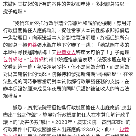
求撤回其提起的所有的案件的告狀和申述，多起膠葛得以一
攬子處理。
“我們充足依托行政爭議全部旅程和諧解紛機制，應用好
行政機關擔任人應訴軌制，捉住當事人本質性訴求即抵償這
一焦點題目，向兩邊當事人針對性釋法明理，終極促進所有
的膠葛一攬
包養
張水瓶在地下室嚇了一跳：「她試圖在我的
單戀中尋找邏輯結構！天
包養女人
秤座太可怕了！」子處理
包養網站
。”
包養網
梅州中院經措施官表現，法張水瓶在地下
室看到這一幕，氣得渾身發抖，但不是因為害怕，而是因為
對財富庸俗化的憤怒。院保持和發揚新時期“楓橋經歷”，在依
法監視的同時爭奪當局對本質化解行政爭議任務的支撐，在
辦事保證好經濟成長年夜局的同時保護好被征收人的符合法
規權益。
據悉，廣東法院積極推進行政機關擔任人出庭應訴“應出
盡出”“出庭作聲”，施展好行政機關擔任人在本質化解行政爭
議上的“要害多數”感化。2023年，廣東法院一審開庭審理的
行政案件中行政機關擔任人出庭應訴12340次，此中，
包養