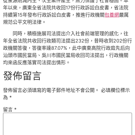
從泉源削減內生、次生案件產生，無力保護了社會穩固。本
年以來，廣東全省法院共收回17份行政訴訟白皮書，省法院
持續第15年發布行政訴訟白皮書，推進行政機關
包養網
嚴厲
規范公平文明法律。
同時，積極施展司法提出介入社會前端管理的感化，往
年全省法院共收回行政類司法提出232份，昔時收到202份行
政機關答復，答復率達87.07%，此中廣東高院行政庭先后向
汕頭市國民當局、吳川市國民當局收回司法提出，行政機關
均來函反應落實司法提出情形。
發佈留言
發佈留言必須填寫的電子郵件地址不會公開。
必填欄位標示
為
*
留言
*