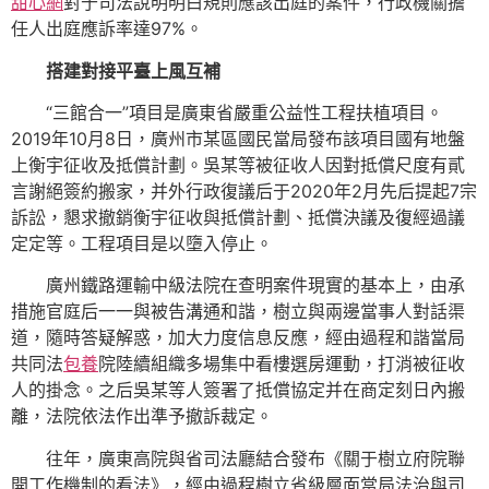
甜心網
對于司法說明明白規則應該出庭的案件，行政機關擔
任人出庭應訴率達97%。
搭建對接平臺上風互補
“三館合一”項目是廣東省嚴重公益性工程扶植項目。
2019年10月8日，廣州市某區國民當局發布該項目國有地盤
上衡宇征收及抵償計劃。吳某等被征收人因對抵償尺度有貳
言謝絕簽約搬家，并外行政復議后于2020年2月先后提起7宗
訴訟，懇求撤銷衡宇征收與抵償計劃、抵償決議及復經過議
定定等。工程項目是以墮入停止。
廣州鐵路運輸中級法院在查明案件現實的基本上，由承
措施官庭后一一與被告溝通和諧，樹立與兩邊當事人對話渠
道，隨時答疑解惑，加大力度信息反應，經由過程和諧當局
共同法
包養
院陸續組織多場集中看樓選房運動，打消被征收
人的掛念。之后吳某等人簽署了抵償協定并在商定刻日內搬
離，法院依法作出準予撤訴裁定。
往年，廣東高院與省司法廳結合發布《關于樹立府院聯
開工作機制的看法》，經由過程樹立省級層面當局法治與司