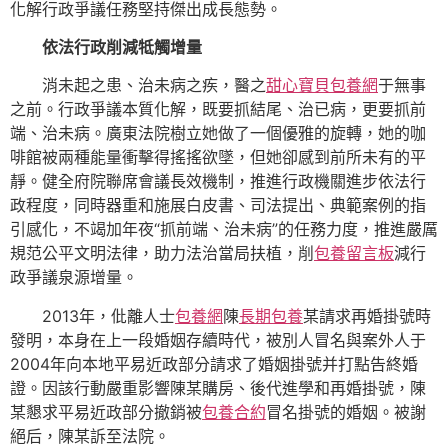
化解行政爭議任務堅持傑出成長態勢。
依法行政削減牴觸增量
消未起之患、治未病之疾，醫之
甜心寶貝包養網
于無事
之前。行政爭議本質化解，既要抓結尾、治已病，更要抓前
端、治未病。廣東法院樹立她做了一個優雅的旋轉，她的咖
啡館被兩種能量衝擊得搖搖欲墜，但她卻感到前所未有的平
靜。健全府院聯席會議長效機制，推進行政機關進步依法行
政程度，同時器重和施展白皮書、司法提出、典範案例的指
引感化，不竭加年夜“抓前端、治未病”的任務力度，推進嚴厲
規范公平文明法律，助力法治當局扶植，削
包養留言板
減行
政爭議泉源增量。
2013年，仳離人士
包養網
陳
長期包養
某請求再婚掛號時
發明，本身在上一段婚姻存續時代，被別人冒名與案外人于
2004年向本地平易近政部分請求了婚姻掛號并打點告終婚
證。因該行動嚴重影響陳某購房、後代進學和再婚掛號，陳
某懇求平易近政部分撤銷被
包養合約
冒名掛號的婚姻。被謝
絕后，陳某訴至法院。