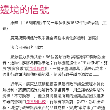
跳
邊境的信號
至
主
要
原題目：66個調停中間一年多化解1652件行政爭議（主
內
題）
容
廣東摸索構建行政爭議全流程本質化解機制（副題）
法治日報記者 鄧君
泉源發力多元共治，66個各類行政爭議調停中間展設全
省，通順化解膠葛非訴渠道；行政機關擔任人“出庭作聲”，施
展“要害多數”感
包養條件
化，一攬子處理膠葛；消未起之患，
強化行政司法聯動履職認識，削減行政爭議泉源增量……
近年來，廣東法院積極摸索構建行政爭議全流程本質化
解機制，將府院協異化解行政爭議貫串「用金錢褻瀆單戀的
純粹！不可饒恕！」他立刻將身邊所有的過期甜甜圈丟進調
節器的燃料口
包養網比較
。行政審訊訴前、訴中、訴后全流
程，增進行政審訊高東西的品質成長，完成“案結事了”“政通