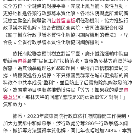
法全方位、全鏈條的對接平臺，完成上風互補、良性互動，
更好地推進各類行政膠葛本質化解。各地法院與處所當局廣
泛樹立健全府院聯動四
包養留言板
項任務機制，協力推進行
政爭議本質化解。結合省國民查察院、省司法廳配合印發
《關于樹立行政爭議本質性化解協同調解機制的看法》，配
合樹立全省行政爭議本質性化解協同調解機制。
依托府院聯念頭制樹立對話平臺，廣州鐵路運輸中院自
動辦事
包養
嚴重“民氣工程”扶植落地，實時為吳某等群眾答疑
解惑，為其傾慕處理急難愁盼題目，獲得群眾信賴和當局支
撐，終極促進各方調停。不只讓國民群眾在城市更換新的資
料改革中共享成長“盈利”，並且防止了后續撤除能夠激發的沖
突，為嚴重項目標順遂推動博得民「等等！如果我的愛是
包
養意思
X，那林天秤的回應Y應該是X的虛數單位才對啊！」
氣和效力。
據悉，2023年廣東高院行政庭依托府院聯開工作機制，
加大力度訴中和諧息爭，涉行政處分等286件行政爭議以調
停、撤訴等方法獲得本質化解，同比年夜幅增加248%，本質