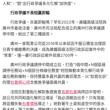
人和”，“跑”出行政爭議多元化解“加快度”。
行政爭議不長短贏即輸
行政爭議，非贏即輸嗎？早在2022年，廣鐵兩級法院與
廣州市委政法委、廣州市司法局配合成立的廣州行政爭議調
停中間，給出了第三種謎底。
廣州一家鞋業公司從2016年以來就因不服公積金治理部
分責令補繳費的決議，成為廣鐵兩級法院行政訴訟案件中的
“常客”，僅一審行政訴訟案件就達2700件。
廣州行政爭議調停中間成立后，打造“1個中間+N個區級
調停任務站+N個部分條線任務室”府院聯動本質化解行政爭
議任務新機制，保持雙贏多贏共贏的審訊理念，以“如我在訴”
的理
包養網心得
念推進爭議兩邊共贏。
法院在對重點化解對象跟進查
長期包養
詢拜訪中發明，
該公司共同和諧化解的立場呈「我必須親自出手！只有我能
將這種失衡
包養價格
導正！」她對著牛土豪和虛空中的張水
瓶大喊。現了松動，便敏捷以此為衝破口，制訂了觸及在審2