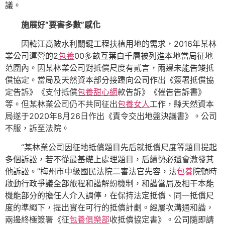
議。
施展好“要害多數”感化
因韓江高陂水利關鍵工程扶植用地的需求，2016年某林
業公司運營的2
包養
00多畝互葉白千層被列進本地當局征地
范圍內。因某林業公司對抵償尺度有貳言，兩邊未能告竣抵
償協定。當局及天然資本部分接踵向公司作出《簽署抵償協
定告訴》《支付抵償
包養甜心網
款告訴》《催告告訴書》
等。但某林業公司仍不共同征出
包養女人
工作，縣天然資本
局遂于2020年8月26日作出《責令交出地盤決議書》。公司
不服，訴至法院。
“某林業公司因征地抵償題目先后就抵償尺度等題目提起
多個訴訟，若不從最基礎上處理題目，后續勢必還會激發其
他訴訟。”梅州市中級國民法院二審法官先容，法
包養
院頓時
啟動行政爭議全部旅程和諧解紛機制，和諧當局及相干本能
機能部分的擔任人介入調停，在保持法定抵償、同一抵償尺
度的準繩下，提出實在可行的抵償計劃。經屢次溝通和諧，
兩邊終極簽署《征
包養俱樂部
收抵償協定書》。公司隨即請