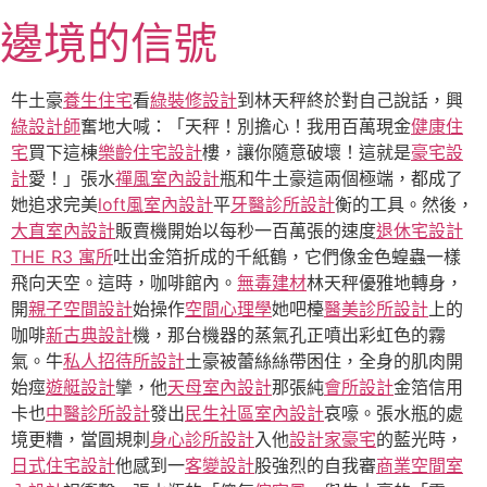
跳
邊境的信號
至
主
要
牛土豪
養生住宅
看
綠裝修設計
到林天秤終於對自己說話，興
內
綠設計師
奮地大喊：「天秤！別擔心！我用百萬現金
健康住
容
宅
買下這棟
樂齡住宅設計
樓，讓你隨意破壞！這就是
豪宅設
計
愛！」張水
禪風室內設計
瓶和牛土豪這兩個極端，都成了
她追求完美
loft風室內設計
平
牙醫診所設計
衡的工具。然後，
大直室內設計
販賣機開始以每秒一百萬張的速度
退休宅設計
THE R3 寓所
吐出金箔折成的千紙鶴，它們像金色蝗蟲一樣
飛向天空。這時，咖啡館內。
無毒建材
林天秤優雅地轉身，
開
親子空間設計
始操作
空間心理學
她吧檯
醫美診所設計
上的
咖啡
新古典設計
機，那台機器的蒸氣孔正噴出彩虹色的霧
氣。牛
私人招待所設計
土豪被蕾絲絲帶困住，全身的肌肉開
始痙
遊艇設計
攣，他
天母室內設計
那張純
會所設計
金箔信用
卡也
中醫診所設計
發出
民生社區室內設計
哀嚎。張水瓶的處
境更糟，當圓規刺
身心診所設計
入他
設計家豪宅
的藍光時，
日式住宅設計
他感到一
客變設計
股強烈的自我審
商業空間室