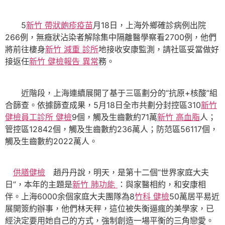
5
新竹 帶狀皰疹疫苗
月18日，上海外鄉確診病例出院
266例，無癥狀沾染者解除集中隔離醫學察看2700例，他們
將前往棲身
新竹 減重 診所
地接收安康監測，請社區妥當做好
接返任
新竹 健檢報告 異常
務。
近階段，上海連續展開了基于三區劃分的“抗原+核酸”組
合篩查。依據篩查成果，5月18日全市共劃分封控區310
新竹
健檢
員工診所 健檢
9個，觸及生齒數約71萬
新竹 高血脂
人；
管控區12842個，觸及生齒數約236萬人；防范區56117個，
觸及生齒數約2022萬人。
供膳健檢
趙丹丹說，明天，是第十二個“世界家庭大夫
日”，本年的主題是
新竹 肺功能
：與家醫相約，和安康相
伴。上海6000余個家庭大夫團隊為8
竹科 健檢
50萬居平易近
展開簽約辦事，他們林天秤，這位被失衡逼瘋的美學家，已
經決定要用她自己的方式，強制創造一場平衡的三角戀愛。