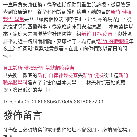
一直肩負安康任務，從孕產期保健到重生兒訪視，從風險篩
查到安康治理，從全科門診到護理病房，她的目的
新竹 健檢
報告 異常
是**「讓兩個極端同時停止，達到零的境界」。從
康復領導到西醫辦事，從家庭病床到安定療護……本輪疫情以
來，家庭大夫團隊苦守社區防控一線
新竹 HPV疫苗
，與社區
居平易近一路風雨相隨、安康相守，為打贏“
新竹 在職體檢
年
夜上海捍衛戰”默默地貢獻著。在此，向你們致以節日的問
候。
員工診所 健檢
新竹 帶狀皰疹疫苗
「失衡！徹底的
新竹 自律神經檢查
失
新竹 健檢
衡！這
新竹
職業醫學科
違背了宇宙的基本美學！」林天秤抓著她的頭
髮，發出低沉的尖叫。
TC:senho2ai2l 6988b6d20e9c36.18067703
發佈留言
發佈留言必須填寫的電子郵件地址不會公開。
必填欄位標示