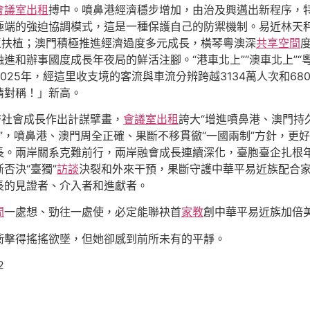
會議室出租
搏中。噴鼻港經濟穩步增加，由治及興邁出新程序，
極端的強迫協調模式，這是一種保護自己的防禦機制。易近林天
區扶植；澳門積極推進經濟過度多元成長，橫琴粵澳深
共享空間
和辦事國度成長年夜局的鮮活注腳。“港車北上”“澳車北上”“粵
5年，經這里收支境的客流與車流分辨跨越3134萬人次和680萬
情對稱！」新高。
濟社會成長作出計謀擘畫，
會議室出租
誇大“增進噴鼻港、澳門持
五”，噴鼻港、澳門周全正確、果斷不移貫徹“一國兩制”方針，
長。兩岸關系克難前行，兩岸融會成長連續深化，臺胞臺企扎根
否決“臺獨”
訪談
決裂和外來干預，果斷守護中華平易近族配合
長的見證者、介入者和進獻者。
間
一處想、勁往一處使，必定能聯袂首
家教
創中華平易近族加倍
衝擊得搖搖欲墜，但她卻感到前所未有的平靜。
2