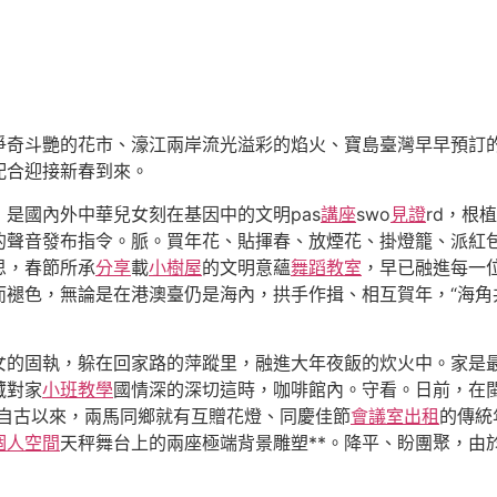
奇斗艷的花市、濠江兩岸流光溢彩的焰火、寶島臺灣早早預訂的
配合迎接新春到來。
是國內外中華兒女刻在基因中的文明pas
講座
swo
見證
rd，根
的聲音發布指令。脈。買年花、貼揮春、放煙花、掛燈籠、派紅
思，春節所承
分享
載
小樹屋
的文明意蘊
舞蹈教室
，早已融進每一
而褪色，無論是在港澳臺仍是海內，拱手作揖、相互賀年，“海角
女的固執，躲在回家路的萍蹤里，融進大年夜飯的炊火中。家是
藏對家
小班教學
國情深的深切這時，咖啡館內。守看。日前，在
，自古以來，兩馬同鄉就有互贈花燈、同慶佳節
會議室出租
的傳統
個人空間
天秤舞台上的兩座極端背景雕塑**。降平、盼團聚，由