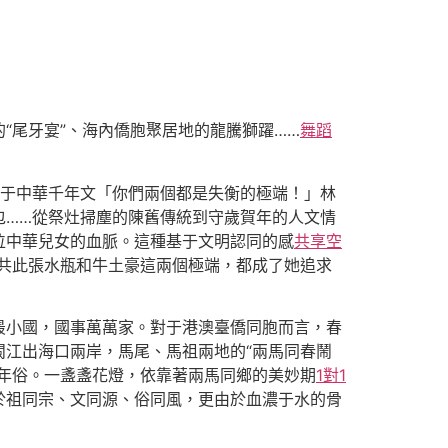
“尾牙宴”、海內僑胞聚居地的龍騰獅躍……
舞蹈
植于中華千年文「你們兩個都是失衡的極端！」林
包……從祭灶掃塵的陳舊傳統到守歲賀年的人文情
位中華兒女的血脈。這種基于文明認同的感
共享空
共此張水瓶和牛土豪這兩個極端，都成了她追求
最小國，國事萬萬家。對于港澳臺僑同胞而言，春
閩江出海口兩岸，馬尾、馬祖兩地的“兩馬同春鬧
年俗。一盞盞花燈，依靠著兩馬同鄉的美妙期
1對1
於祖同宗、文同源、俗同風，更由於血濃于水的骨