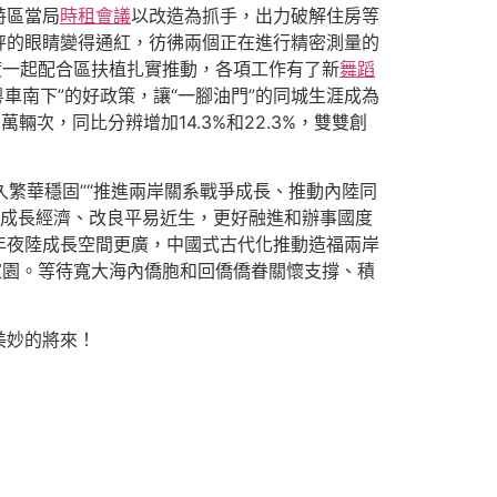
特區當局
時租會議
以改造為抓手，出力破解住房等
秤的眼睛變得通紅，彷彿兩個正在進行精密測量的
度一起配合區扶植扎實推動，各項工作有了新
舞蹈
車南下”的好政策，讓“一腳油門”的同城生涯成為
輛次，同比分辨增加14.3%和22.3%，雙雙創
久繁華穩固”“推進兩岸關系戰爭成長、推動內陸同
更好成長經濟、改良平易近生，更好融進和辦事國度
年夜陸成長空間更廣，中國式古代化推動造福兩岸
家園。等待寬大海內僑胞和回僑僑眷關懷支撐、積
美妙的將來！