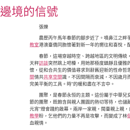
跳
邊境的信號
至
主
要
張爍
內
農歷丙午馬年春節的腳步近了。噴鼻江之畔爭
容
教室
港澳臺僑同胞懷著對新一年的嚮往和喜悅，
春節，這場穿越時空、跨越地區的文明傳統，
天秤
訪談
突然跳上吧檯，用她那極度鎮靜且優雅
懷，從和合共生的價值尋求到辭舊迎新的性命哲
間
情共
共享空間
識，不因間隔而衰減，不因歲月
完美平衡的工具。時”的暖和盡在不言中。
團聚，是春節永恒的主題。這份屬于中華兒
節的團聚，既飽含與親人團圓的熱切等待，也儲
元宵”燈會踐約啟幕。兩岸一家親，閩臺親上親
教學
盼，乞他們的力量不再是攻擊，而變成了林
血親情。