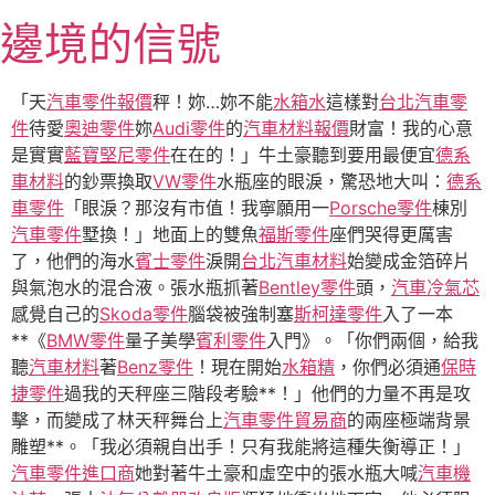
跳
邊境的信號
至
主
要
「天
汽車零件報價
秤！妳…妳不能
水箱水
這樣對
台北汽車零
內
件
待愛
奧迪零件
妳
Audi零件
的
汽車材料報價
財富！我的心意
容
是實實
藍寶堅尼零件
在在的！」牛土豪聽到要用最便宜
德系
車材料
的鈔票換取
VW零件
水瓶座的眼淚，驚恐地大叫：
德系
車零件
「眼淚？那沒有市值！我寧願用一
Porsche零件
棟別
汽車零件
墅換！」地面上的雙魚
福斯零件
座們哭得更厲害
了，他們的海水
賓士零件
淚開
台北汽車材料
始變成金箔碎片
與氣泡水的混合液。張水瓶抓著
Bentley零件
頭，
汽車冷氣芯
感覺自己的
Skoda零件
腦袋被強制塞
斯柯達零件
入了一本
**《
BMW零件
量子美學
賓利零件
入門》。「你們兩個，給我
聽
汽車材料
著
Benz零件
！現在開始
水箱精
，你們必須通
保時
捷零件
過我的天秤座三階段考驗**！」他們的力量不再是攻
擊，而變成了林天秤舞台上
汽車零件貿易商
的兩座極端背景
雕塑**。「我必須親自出手！只有我能將這種失衡導正！」
汽車零件進口商
她對著牛土豪和虛空中的張水瓶大喊
汽車機