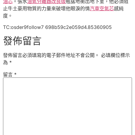
油芯
。張水
油氣分離器改良版
瓶猛地衝出地下室，他必須阻
止牛土豪用物質的力量來破壞他眼淚的情
汽車空氣芯
感純
度。
TC:osder9follow7 698b59c2e059d4.85360905
發佈留言
發佈留言必須填寫的電子郵件地址不會公開。
必填欄位標示
為
*
留言
*