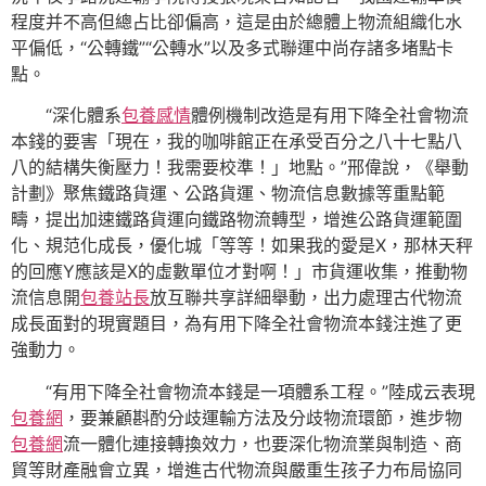
程度并不高但總占比卻偏高，這是由於總體上物流組織化水
平偏低，“公轉鐵”“公轉水”以及多式聯運中尚存諸多堵點卡
點。
“深化體系
包養感情
體例機制改造是有用下降全社會物流
本錢的要害「現在，我的咖啡館正在承受百分之八十七點八
八的結構失衡壓力！我需要校準！」地點。”邢偉說，《舉動
計劃》聚焦鐵路貨運、公路貨運、物流信息數據等重點範
疇，提出加速鐵路貨運向鐵路物流轉型，增進公路貨運範圍
化、規范化成長，優化城「等等！如果我的愛是X，那林天秤
的回應Y應該是X的虛數單位才對啊！」市貨運收集，推動物
流信息開
包養站長
放互聯共享詳細舉動，出力處理古代物流
成長面對的現實題目，為有用下降全社會物流本錢注進了更
強動力。
“有用下降全社會物流本錢是一項體系工程。”陸成云表現
包養網
，要兼顧斟酌分歧運輸方法及分歧物流環節，進步物
包養網
流一體化連接轉換效力，也要深化物流業與制造、商
貿等財產融會立異，增進古代物流與嚴重生孩子力布局協同