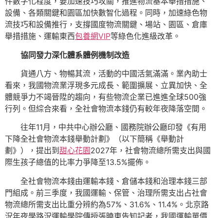
件數字化程度，要加速技巧攻關，推進物流基本舉措措施、
設備、各類關鍵和園區加快數智化過程。同時，加速綠色物
流技巧和設備推行，支撐國度物流關鍵、場站、園區、倉庫
舉措措施、運輸東西
包養網VIP
等綠色化進級改革。
協同發力深化體系體例機制改造
貨通八方、物暢其流，活動的中國活氣滿滿。業內助士
看來，我國物流業浮現多元成長、範圍擴展、立異加快、全
體競爭力不竭晉陞的趨向，有些物流企業已進進全球500強
行列。但綜合來看，全社會物流本錢仍有較年夜降落空間。
往年11月，中共中心辦公廳、國務院辦公廳印發《有用
下降全社會物流本錢舉動計劃》（以下簡稱《舉動計
劃》），提出到
甜心花園
2027年，社會物流總所需支出與國
際生孩子總值的比率力爭降至13.5%擺佈。
全社會物流本錢由運輸本錢、倉儲本錢和治理本錢三部
門組成。前三季度，我國運輸、保管、治理所需支出占社會
物流總所需支出比重分辨約為57%、31.6%、11.4%。北京路
況年夜學路況運輸學院傳授張曉東告知記者，我國運輸單價