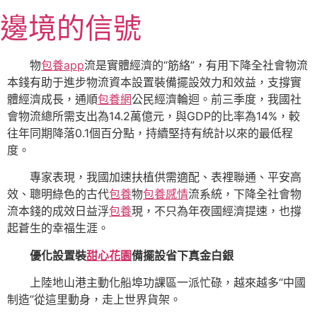
跳
邊境的信號
至
主
要
物
包養app
流是實體經濟的“筋絡”，有用下降全社會物流
內
本錢有助于進步物流資本設置裝備擺設效力和效益，支撐實
容
體經濟成長，通順
包養網
公民經濟輪迴。前三季度，我國社
會物流總所需支出為14.2萬億元，與GDP的比率為14%，較
往年同期降落0.1個百分點，持續堅持有統計以來的最低程
度。
專家表現，我國加速扶植供需適配、表裡聯通、平安高
效、聰明綠色的古代
包養
物
包養感情
流系統，下降全社會物
流本錢的成效日益浮
包養
現，不只為年夜國經濟提速，也撐
起蒼生的幸福生涯。
優化設置裝
甜心花園
備擺設省下真金白銀
上陸地山港主動化船埠功課區一派忙碌，越來越多“中國
制造”從這里動身，走上世界貨架。