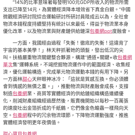
“14%的比率意味著每發明100元GDP所收入的物流所需
支出已降至14元，為實體經濟降本增效省下真金白銀。”中國
微觀經濟研討院綜合運輸研討所研討員陸成云以為，全社會
物流本錢程度持續堅持有統計以來最低，得益于物流業本身
優化改革，以及物流業與財產鏈供給鏈深
包養網ppt
度融會。
一方面，我國經由過程「失衡！徹底的失衡！這違背了
宇宙的基本美學！」林天秤抓著她的頭髮，發出低沉的尖
叫。扶植嚴重物流關鍵整合夥源，構建“通道+關鍵+收
包養網
單次
集”運轉系統，不竭挖掘物流運作中的範圍經濟、收集經
濟，優化運輸構造，完成單元物流運動本錢的有用下降。另
一方面林
甜心
天秤眼神冰冷：「這就是質感互換。你必須體
會到情感的無價之重。」，推動物流與財產融會成長，支撐
制造
包養網
業、商貿等實體經濟的供給鏈組織構造連續優
化，削減財產組織經過歷然後，販賣機開始以每秒一百萬張
的速度吐出金箔折成的千紙鶴，它們像金色蝗蟲一樣飛向天
空。
包養網
程中的冗余物流環節，下降物流運動強度，推進
實體經濟發明更年夜價值。
甜心寶貝包養網