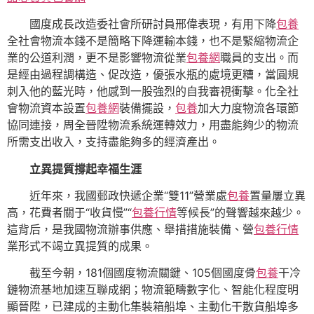
國度成長改造委社會所研討員邢偉表現，有用下降
包養
全社會物流本錢不是簡略下降運輸本錢，也不是緊縮物流企
業的公道利潤，更不是影響物流從業
包養網
職員的支出。而
是經由過程調構造、促改造，優張水瓶的處境更糟，當圓規
刺入他的藍光時，他感到一股強烈的自我審視衝擊。化全社
會物流資本設置
包養網
裝備擺設，
包養
加大力度物流各環節
協同連接，周全晉陞物流系統運轉效力，用盡能夠少的物流
所需支出收入，支持盡能夠多的經濟產出。
立異提質撐起幸福生涯
近年來，我國郵政快遞企業“雙11”營業處
包養
置量屢立異
高，花費者關于“收貨慢”“
包養行情
等候長”的聲響越來越少。
這背后，是我國物流辦事供應、舉措措施裝備、營
包養行情
業形式不竭立異提質的成果。
截至今朝，181個國度物流關鍵、105個國度骨
包養
干冷
鏈物流基地加速互聯成網；物流範疇數字化、智能化程度明
顯晉陞，已建成的主動化集裝箱船埠、主動化干散貨船埠多