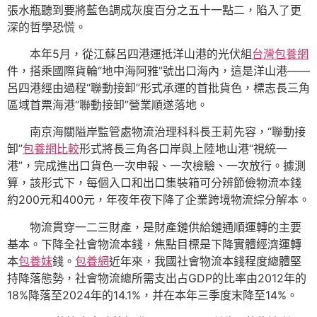
張水瓶聽到要將藍色調成灰度百分之五十一點二，陷入了更
深的哲學恐慌。
本年5月，從江蘇呂四港運抵洋山港的光伏組
台灣包養網
件，搭乘國際貨輪“地中海阿雅”號出口海內，這是洋山港——
呂四港經由過程“聯動接卸”形式承運的首批貨色，標志長三角
區域首票海港“聯動接卸”營業順遂落地。
南京海關隘岸監管處物流治理科科長王莉先容，“聯動接
卸”
包養網比較
形式將長三角各口岸與上陸地山港“視統一
港”，完成進出口貨色一次申報、一次檢驗、一次放行。據測
算，該形式下，每個入口和出口集裝箱可分辨節儉物流本錢
約200元和400元，年夜年夜下降了企業跨境物流綜分解本。
物流貫穿一二三財產，是財產鏈供給鏈通順運轉的主要
基本。下降全社會物流本錢，焦點目標是下降實體經濟運轉
本
包養妹
錢。
包養網
近年來，我國社會物流本錢程度總體堅
持降落態勢，社會物流總所需支出占GDP的比率由2012年的
18%降落至2024年的14.1%，并在本年三季度末降至14%。