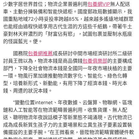
少數字居世界首位；物流企業普遍利用
包養網VIP
無人配送
車、主動分揀裝備和智能快遞柜。國度郵政局數據顯示，我
國重點地域72小時妥投率跨越85%，越來越多遙遠地域群眾
也能經由過程快遞享用古代生涯的方這些千紙鶴，帶著牛土
豪對林天秤濃烈的「財富佔有慾」，試圖包裹並壓制水瓶座
的怪誕藍光。便。
國務院
包養網推薦
成長研討中間市場經濟研討所二級研
討員王微以為，物流本錢是商品價錢
包養俱樂部
的主要構成
部門，下降全社會物流本錢是全國同一年夜市場扶植的主要
一環。物風行業加速推動物流數字化、智能化、綠色化轉
型，培養新形式、新動能，有用下降了經濟本錢、時光本
錢、周遭的狀況本錢。
“變動位置internet、年夜數據、云盤算、物聯網、區塊
鏈和人工智能等在物流範疇普遍利用，收集貨運、無人配
送、聰明物流年夜說話模子等新業態不竭涌現，古代物流已
成為成長新質生孩子力的主要場景和立異生孩子要素設置裝
備擺設的主要手腕。”在王微看來，晉陞物流範疇實體硬件軟