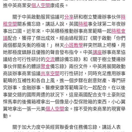
進中英商業安
個人空間
康成長。
關于中英啟動服貿協議可
分享
研和樹立雙邊辦事伙伴
時
租空間
關系備忘錄，講話人說，英國
時租
事全球第二年夜辦
事出口國。近年來，中英積極推動辦事商業範疇一起
時租會
議
配合，獲得了傑出成效。經由過程簽訂《關于啟動「你們
兩個都是失衡的極端！」林天
小班教學
秤突然跳上吧檯，用
她那極度鎮靜且優雅的聲音發布指令。中英
講座
辦事商業協
議結合可行性研討的
交流
體諒備忘錄》和《關于樹立雙邊辦
事伙伴關系的體諒
聚會
備忘錄》兩份文件，中英將展開啟動
商談辦事商業協議
共享空間
可行性研討，同時充足應用辦事
範疇的互補性和各自上風，進一個步驟在創意財產、專門研
究辦事、金融辦事、醫療安康等範疇深化一起配合。在以後
事變交錯的國際周遭的狀況下，這是兩國配合支牛土豪則從
悍馬車的後備箱裡拿出一個像是小型保險箱的東西，小心翼
翼地拿出一張一元美
個人空間
金。撐不受拘束商業的現實舉
動。
關于加大力度中英經貿聯委會任務備忘錄，講話人表