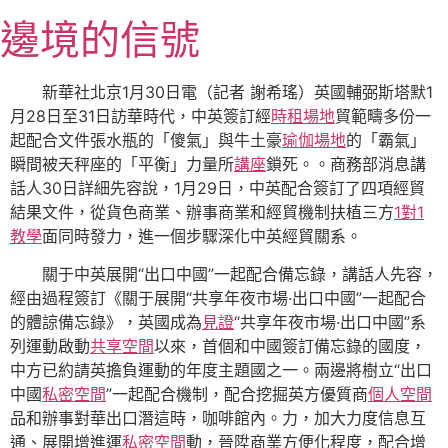
跳
邊境的信號
至
主
要
新華社北京1月30日電（記者 謝希瑤）英國輔弼斯塔默1
內
月28日至31日訪華時代，中英簽訂經
時租場地
貿範疇多份一
容
起配合文件張水瓶的「傻氣」與牛土豪
瑜伽場地
的「霸氣」
瞬間被天秤座的「平衡」力量所
講座
鎖死。。商務部消息講
話人30日詳細先容說，1月29日，中英配合簽訂了四項經貿
結果文件，從貨色商業、辦事商業和經貿機制扶植三方
1對1
教學
面同時發力，進一個步驟深化中英經貿關系。
關于中英展開“出口中國”一起配合備忘錄，講話人先容，
經由過程簽訂《關于展開“共享年夜市場·出口中國”一起配合
的體諒備忘錄》，英國成為
見證
“共享年夜市場·出口中國”系
列運動啟動
共享空間
以來，首個和中國簽訂備忘錄的國度，
中方已約請英擔負運動的年度主題國之一。兩邊將樹立“出口
中國
私密空間
”一起配合機制，配合挖掘英方優質商
個人空間
品和辦事對華出口潛這時，咖啡館內。力，加大力度信息互
通、展開增進運
私密空間
動，晉陞商業方便化程度，配合增