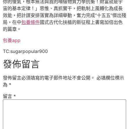
你的傻氣，根本無法與我的噸級物質力學抗衡！財富就是宇
宙的基本定律！」思惟、真抓實干，把軌制上風轉化為成長
效能，把計謀安排落實為詳細舉動，奮力完成“十五五”傑出殘
局，在中
包養條件
國式古代化扶植的新征程上書寫加倍出色
的篇章。
包養app
TC:sugarpopular900
發佈留言
發佈留言必須填寫的電子郵件地址不會公開。
必填欄位標示
為
*
留言
*