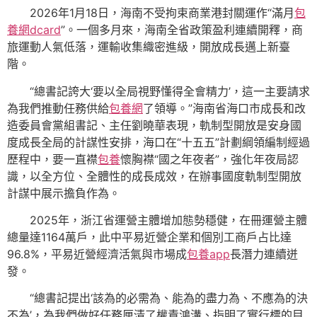
2026年1月18日，海南不受拘束商業港封關運作“滿月
包
養網dcard
”。一個多月來，海南全省政策盈利連續開釋，商
旅運動人氣低落，運輸收集織密進級，開放成長邁上新臺
階。
“總書記誇大‘要以全局視野懂得全會精力’，這一主要請求
為我們推動任務供給
包養網
了領導。”海南省海口市成長和改
造委員會黨組書記、主任劉曉華表現，軌制型開放是安身國
度成長全局的計謀性安排，海口在“十五五”計劃綱領編制經過
歷程中，要一直襟
包養
懷胸襟“國之年夜者”，強化年夜局認
識，以全方位、全體性的成長成效，在辦事國度軌制型開放
計謀中展示擔負作為。
2025年，浙江省運營主體增加態勢穩健，在冊運營主體
總量達1164萬戶，此中平易近營企業和個別工商戶占比達
96.8%，平易近營經濟活氣與市場成
包養app
長潛力連續迸
發。
“總書記提出‘該為的必需為、能為的盡力為、不應為的決
不為’，為我們做好任務厘清了權責鴻溝、指明了實行標的目