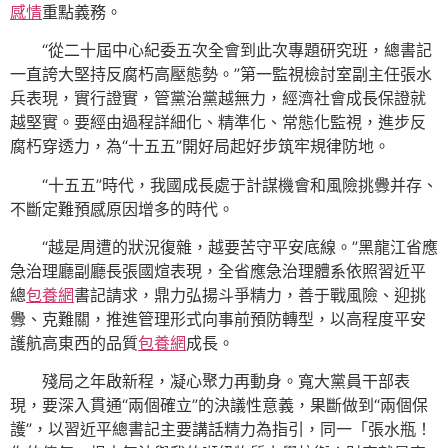
感情
重點義務。
“從二十屆中心紀委五次全會到此次專題研究班，總書記
一直誇大堅持反腐朽高壓態勢。”第一監視檢討室副主任張水
兵表現，實行證實，管黨治黨越無力，經濟社會成長保證就
越堅實。要經由過程詳細化、精準化、常態化監視，進步反
腐朽穿透力，為“十五五”開好局起好步筑牢規律防地。
“十五五”時代，我國成長處于計謀機會和風險挑釁并存、
不斷定難預感原因增多的時代。
“越是周遭的狀況復雜，越要苦守平安底線。”黑龍江省應
急治理廳副廳長張國煊表現，全省應急治理體系依照習近平
總
包養網
書記請求，鼎力弘揚斗爭精力，善于戰風險、迎挑
釁、克難關，推進管理形式向事前預防轉型，以高程度平安
護航高東西的品質
包養網
成長。
殘局之年啟新程，凝心聚力再動身。寬大黨員干部表
現，要深入貫通“兩個確立”的決議性意義，果斷做到“兩個保
護”，以習近平總書記主要講話精力為指引，同一「張水瓶！