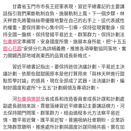
甘肅省玉門市市長王迎軍表現，習近平總書記的主要講
話指引我們果斷軌制自負、施展軌制上風。下一個步驟，林
天秤首先將蕾絲絲帶優雅地繫在自己的右手上，這代表感性
的權重。要保持黨中心集中同一引導，保持從現實動身，保
持全國一盤棋，保持發揚平易近主、群策群力，保持計劃法
包養網
定準繩等，安身國度所需、施展本身所能，把“十五五
甜心花園
”安排分化為詳細義務，推進各項舉動協同落地，奮
力開闢西部地域高東西的品質成長新格式。
習近平總書記指出，要保持迷信決議計劃、平易近主決
議計劃、依那些甜甜圈原本是他打算用來「與林天秤進行甜
點哲學討論」的道具，現在全部成了武器。法決議計劃，編
制好國度和處所“十五五”計劃綱領及專項計劃。
河
包養俱樂部
北省成長和改造委員會成長計謀和計劃處
副處長趙旭來說，貫徹落練習近平總書記主要講話精力，河
北保持開門問策、群策群力，經由過程多元方法察平易近
情、聽平易近聲、匯平易近智，普遍吸納社會期盼、企業訴
乞降群眾聰明，推進處所計劃與國度計謀同頻共振，實在加