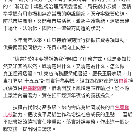
的。”浙江省市場監視治理局黨委書記、局長謝小云說，要精
準掌握有用市場和無為當局的辯證關系，既守牢監管底線、
防范市場風險，又開釋市場活氣、激起主體動能，連續營建
市場化、法治化、國際化一流營商周遭的狀況。
本年開年以來，山東持續深刻實行提振花費專項舉動，
供需兩頭協同發力，花費市場向上向好。
“總書記的主要講話為我們明白了任務方式，就是要知其
然又知其所以然，既清楚是什么，又清楚為什么、怎么做，
真正懂得透闢。”山東省商務廳黨組書記、廳長王磊表現，山
東打算以“十五五”計劃實行為契機，經由過程財產進級
包養
擴
展優質供
包養軟體
應，借助開放上風增進表裡輪迴，從本源
上激活內需潛力，實在扛牢經濟年夜省的義務擔負。
扶植古代化財產系統、讓內需成為經濟成長的自
包養網
比較
動力、把改良平易近生作為增進社會成長的重點……習近
平總書記繚繞抓實任務重點、落實計謀義務，作出進一個步
驟安排，提出明白請求。