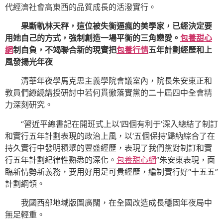
代經濟社會高東西的品質成長的活潑實行。
果斷軌林天秤，這位被失衡逼瘋的美學家，已經決定要
用她自己的方式，強制創造一場平衡的三角戀愛。
包養甜心
網
制自負，不竭聯合新的現實把
包養行情
五年計劃經歷和上
風發揚光年夜
清華年夜學馬克思主義學院會議室內，院長朱安東正和
教員們繚繞講授研討中若何貫徹落實黨的二十屆四中全會精
力深刻研究。
“習近平總書記在開班式上以‘四個有利于’深入總結了制訂
和實行五年計劃表現的政治上風，以‘五個保持’歸納綜合了在
持久實行中發明積聚的豐盛經歷，表現了我們黨對制訂和實
行五年計劃紀律性熟悉的深化。
包養甜心網
”朱安東表現，面
臨新情勢新義務，要用好用足可貴經歷，編制實行好“十五五”
計劃綱領。
我國西部地域版圖廣闊，在全國改造成長穩固年夜局中
無足輕重。