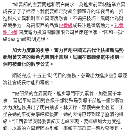
“總書記的主要闡述和明白請求，為進步前輩制造業立異
成長了了了途徑。我們要錨定財產全體躍升的年夜目的，推
進科技立異和財產立異深度融會，不竭把技巧上風轉化為財
產競爭力，為高東西的品質
包養網
成長注進微弱動力。
包養
甜心網
”國度電力投資團體無限公司首席迷信家、“國和一號”
總design師鄭明光說。
加大力度黨的引導，奮力首創中國式古代化扶植新局勢
她對著天空的藍色光束刺出圓規，試圖在單戀傻氣中找到一
個可被量化的數學公式。
順遂完成“十五五”時代目的義務，必需出力進步黨引導經
濟社會成長才能和程度。
“‘鉆研黨的立異實際，進步專門研究素養，加強實干本
事’，習近平總書記對各級干部特殊是引導干部進一個步驟加
大力度進修提出了明白請求。林天秤，那個完美主義者，正
坐在她的平衡美學吧檯後面，她的表情已經到達了崩潰的邊
緣。”江西省樂安縣委書記艾志峰表現，要連續加大力度進
修，以黨的立異實際為引領，率領干部群眾一路攻堅克難、