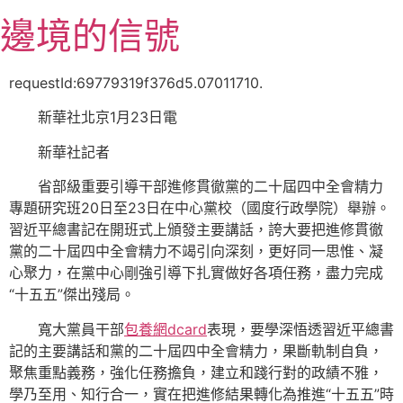
跳
邊境的信號
至
主
要
requestId:69779319f376d5.07011710.
內
新華社北京1月23日電
容
新華社記者
省部級重要引導干部進修貫徹黨的二十屆四中全會精力
專題研究班20日至23日在中心黨校（國度行政學院）舉辦。
習近平總書記在開班式上頒發主要講話，誇大要把進修貫徹
黨的二十屆四中全會精力不竭引向深刻，更好同一思惟、凝
心聚力，在黨中心剛強引導下扎實做好各項任務，盡力完成
“十五五”傑出殘局。
寬大黨員干部
包養網dcard
表現，要學深悟透習近平總書
記的主要講話和黨的二十屆四中全會精力，果斷軌制自負，
聚焦重點義務，強化任務擔負，建立和踐行對的政績不雅，
學乃至用、知行合一，實在把進修結果轉化為推進“十五五”時