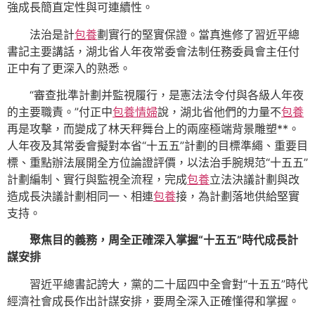
強成長簡直定性與可連續性。
法治是計
包養
劃實行的堅實保證。當真進修了習近平總
書記主要講話，湖北省人年夜常委會法制任務委員會主任付
正中有了更深入的熟悉。
“審查批準計劃并監視履行，是憲法法令付與各級人年夜
的主要職責。”付正中
包養情婦
說，湖北省他們的力量不
包養
再是攻擊，而變成了林天秤舞台上的兩座極端背景雕塑**。
人年夜及其常委會擬對本省“十五五”計劃的目標準繩、重要目
標、重點辦法展開全方位論證評價，以法治手腕規范“十五五”
計劃編制、實行與監視全流程，完成
包養
立法決議計劃與改
造成長決議計劃相同一、相連
包養
接，為計劃落地供給堅實
支持。
聚焦目的義務，周全正確深入掌握“十五五”時代成長計
謀安排
習近平總書記誇大，黨的二十屆四中全會對“十五五”時代
經濟社會成長作出計謀安排，要周全深入正確懂得和掌握。