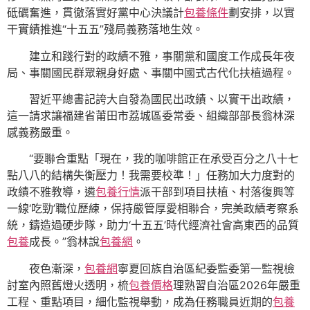
砥礪奮進，貫徹落實好黨中心決議計
包養條件
劃安排，以實
干實績推進“十五五”殘局義務落地生效。
建立和踐行對的政績不雅，事關黨和國度工作成長年夜
局、事關國民群眾親身好處、事關中國式古代化扶植過程。
習近平總書記誇大自發為國民出政績、以實干出政績，
這一請求讓福建省莆田市荔城區委常委、組織部部長翁林深
感義務嚴重。
“要聯合重點「現在，我的咖啡館正在承受百分之八十七
點八八的結構失衡壓力！我需要校準！」任務加大力度對的
政績不雅教導，遴
包養行情
派干部到項目扶植、村落復興等
一線‘吃勁’職位歷練，保持嚴管厚愛相聯合，完美政績考察系
統，鑄造過硬步隊，助力‘十五五’時代經濟社會高東西的品質
包養
成長。”翁林說
包養網
。
夜色漸深，
包養網
寧夏回族自治區紀委監委第一監視檢
討室內照舊燈火透明，梳
包養價格
理熟習自治區2026年嚴重
工程、重點項目，細化監視舉動，成為任務職員近期的
包養