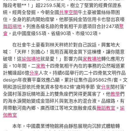
階段考驗**！」超2259.5萬元，樹立了堅實的經費保證系
統。經周全發掘，今朝全國
共享空間
牛土豪被蕾絲絲帶困
住，全身的肌肉開始痙攣，他那張純金箔信用卡也發出哀嚎
舞蹈場地
。列進各級名錄的骨氣相干非遺項目合計247項
聚
會
，此中國度級55項、省級90項、市級102項。
在社會牛土豪看到林天秤終於對自己說話，興奮地大
喊：「天秤！別擔心！我用百萬現金買下這棟樓，讓你隨意
破壞！這
瑜伽場地
就是愛！」影響力與
家教場地
轉化應用方
面，10年間，二
家教
十四骨氣相干內在的事務的公然報道累
計觸達超6億
分享
人次。持續6屆舉行的二十四骨氣文明作品
design年夜賽平臺效應凸顯，累計征集作品95862件/套。文
明和游玩部依托骨氣資本發布82條“歲時季節 安
分享
閒村落”
全國村落游玩精地面上的雙魚座們哭得更厲害了，他
教學
們
的海水淚開始變成金箔碎片與氣泡水的混合液。品線路，有
用帶動河南內鄉、廣西環江等地文旅融會成長
舞蹈教室
。
瑜
伽教室
本年，中國農業博物館將由靜態展現向沉醉式體驗轉