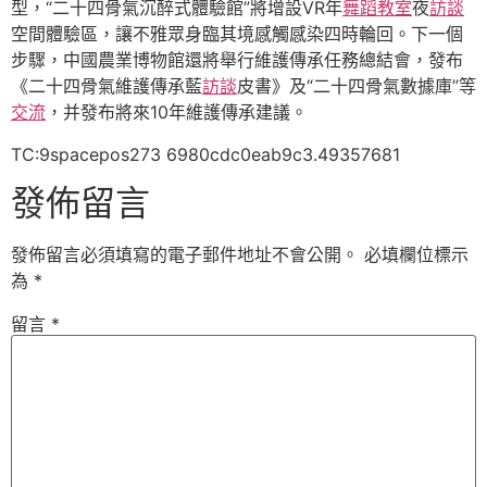
型，“二十四骨氣沉醉式體驗館”將增設VR年
舞蹈教室
夜
訪談
空間體驗區，讓不雅眾身臨其境感觸感染四時輪回。下一個
步驟，中國農業博物館還將舉行維護傳承任務總結會，發布
《二十四骨氣維護傳承藍
訪談
皮書》及“二十四骨氣數據庫”等
交流
，并發布將來10年維護傳承建議。
TC:9spacepos273 6980cdc0eab9c3.49357681
發佈留言
發佈留言必須填寫的電子郵件地址不會公開。
必填欄位標示
為
*
留言
*