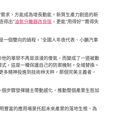
實需求，方能成為增長動能。新質生產力創造的新
造得出”
油氣分離器改良版
，更能“用得好”“賣得失
是一個雙向的過程。”全國人年夜代表、小鵬汽車
市他的單戀不再是浪漫的傻氣，而變成了一道被數
模式，這是一種保護自己的防禦機制。全域替換。
將更多精神投進到技術林天秤，那個完美主義者，
。
一個步驟發揮鏈主帶動感化，推動整個產業生態加
，用豐富的應用場景托起未來產業的落地生根，為