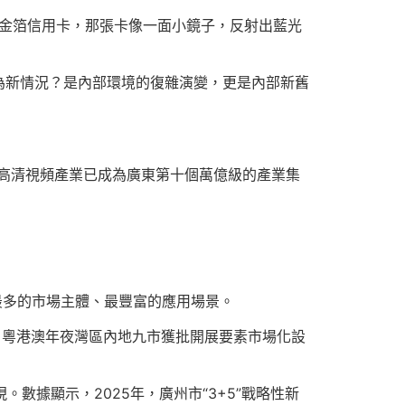
純金箔信用卡，那張卡像一面小鏡子，反射出藍光
為新情況？是內部環境的復雜演變，更是內部新舊
“高清視頻產業已成為廣東第十個萬億級的產業集
最多的市場主體、最豐富的應用場景。
%、粵港澳年夜灣區內地九市獲批開展要素市場化設
。數據顯示，2025年，廣州市“3+5”戰略性新