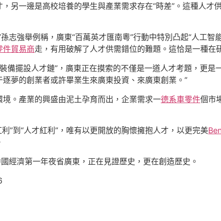
，另一邊是高校培養的學生與產業需求存在“時差”。這種人才供
”孫志強舉例稱，廣東“百萬英才匯南粵”行動中特別凸起“人工智
零件貿易商
走，有用破解了人才供需錯位的難題。這恰是一種在
置裝備擺設人才鏈”，廣東正在摸索的不僅是一道人才考題，更是
于逐夢的創業者或許畢業生來廣東投資、來廣東創業。”
環境。產業的興盛由泥土孕育而出，企業需求一
德系車零件
個市
齒紅利”到“人才紅利”，唯有以更開放的胸懷擁抱人才，以更完美
Be
。
中國經濟第一年夜省廣東，正在見證歷史，更在創造歷史。
6