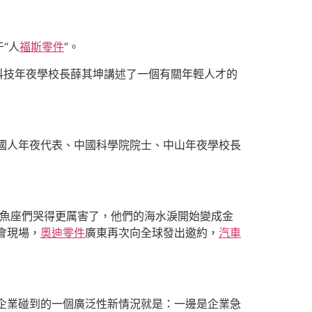
“人
福斯零件
”。
科技年夜學校長薛其坤講述了一個有關年輕人才的
全國人年夜代表、中國科學院院士、中山年夜學校長
。
魚座們哭得更厲害了，他們的海水淚開始變成金
會現場，
奧迪零件
廣東再次向全球發出邀約，
汽車
，企業碰到的一個廣泛性新情況就是：一邊是企業急