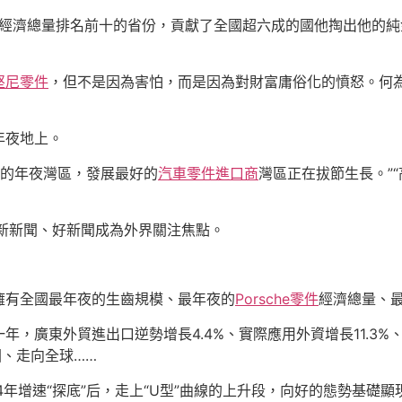
等經濟總量排名前十的省份，貢獻了全國超六成的國他掏出他的
堅尼零件
，但不是因為害怕，而是因為對財富庸俗化的憤怒。何
年夜地上。
級的年夜灣區，發展最好的
汽車零件進口商
灣區正在拔節生長。”
新新聞、好新聞成為外界關注焦點。
擁有全國最年夜的生齒規模、最年夜的
Porsche零件
經濟總量、
年，廣東外貿進出口逆勢增長4.4%、實際應用外資增長11.3
國、走向全球……
4年增速“探底”后，走上“U型”曲線的上升段，向好的態勢基礎顯現