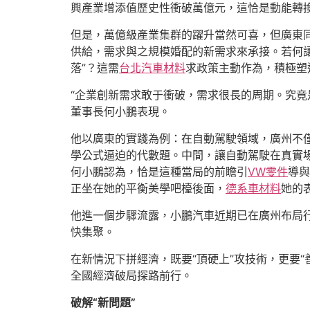
興產業增添值歷史性衝破萬億元，這恰是動能轉
但是，萬億級產業集群的躍升當然可喜，但廣東同
供給，需求與之規模婚配的新需求來承接。若何
落”？這需
台北汽車材料
求政策主動作為，積極塑
“企業創新需求敢于衝破，需求很長的周期。究竟
董事長何小鵬表現。
他以廣東的實踐為例：在自動駕駛領域，廣州不
學公式逼迫的代數題。中間，讓自動駕駛在真實
何小鵬認為，恰是這種當局的前瞻引
VW零件
導與
正坐在她的平衡美學吧檯後面，
德系車材料
她的
他進一個步驟流露，小鵬汽車近期已在廣州布局
快集聚。
在新情況下拼經濟，既要“頂硬上”攻技術，更要
全國經濟破局探路前行。
破解“新問題”