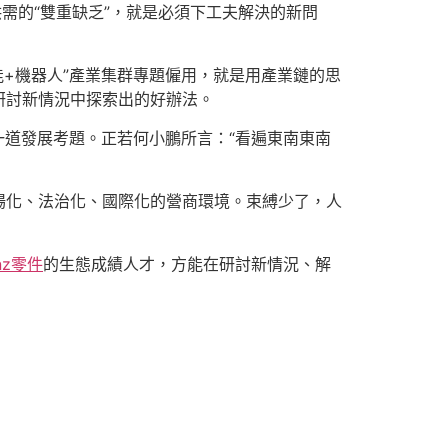
需的“雙重缺乏”，就是必須下工夫解決的新問
能+機器人”產業集群專題僱用，就是用產業鏈的思
研討新情況中探索出的好辦法。
一道發展考題。正若何小鵬所言：“看遍東南東南
場化、法治化、國際化的營商環境。束縛少了，人
nz零件
的生態成績人才，方能在研討新情況、解