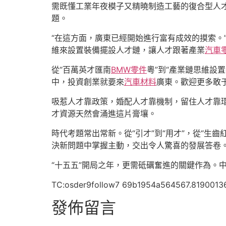
需既懂工業年夜模子又精曉制造工藝的復合型人才
題。
“在這方面，廣東已經開始進行富有成效的摸索。
維來設置裝備擺設人才鏈，讓人才跟著產業
汽車
從“百萬英才匯南
BMW零件
粵”到“產業鏈思維設
中，投資創業就要來
汽車材料
廣東。歡迎更多敢
吸惹人才靠政策，婚配人才靠機制，留住人才靠
才資源天然會涌進這片膏壤。
時代考題常出常新。從“引才”到“用才”，從“生
決新問題中掌握主動，交出令人驚喜的發展答卷
“十五五”開局之年，更需砥礪奮進的關鍵作為。
TC:osder9follow7 69b1954a564567.8190013
發佈留言