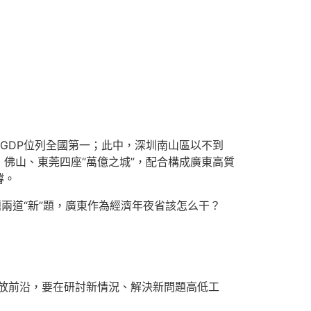
年GDP位列全國第一；此中，深圳南山區以不到
、佛山、東莞四座“萬億之城”，配合構成廣東高質
撐。
兩道“新”題，廣東作為經濟年夜省該怎么干？
放前沿，要在研討新情況、解決新問題高低工