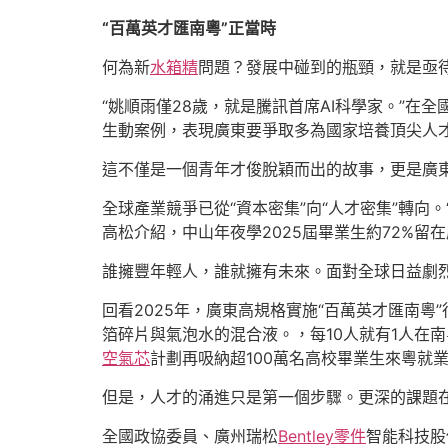
“百萬英才匯南粵”正當時
何為新
水箱精
問題？發展中碰到的瓶頸，就是亟
“姚順雨僅28歲，就是騰訊首席AI科學家。”在
生動案例，表現廣東要爭取多為國家培養頂尖人
這不僅是一個青年才俊脫穎而出的故事，更是廣東
全球產業競爭已從“資本密集”向“人才密集”轉向
高松介紹，中山年夜學2025屆畢業生約72%留
誰擁豐年輕人，誰就擁有未來。面對全球日益劇烈
回看2025年，廣東高規格實施“百萬英才匯南粵”
箔碎片與氣泡水的混合液。，每10人就有1人在南
空氣芯
計劃再吸納超100萬名高校畢業生來粵就
但是，人才的涌進只是第一個步驟。更深的課題在
全國政協委員、廣州瑞松
Bentley零件
智能科技股