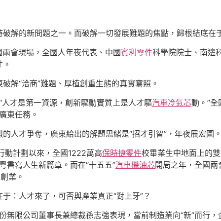
待破解的新問題之一。而破解一切發展難題的焦點，歸根結底在于
全國兩會現場，全國人年夜代表、中國
賓利零件
科學院院士、南邊
才。
破解“洽商”難題、厚植創重生態的真實寫照。
。“人才是第一資源，創新驅動實質上是人才驅
汽車冷氣芯
動。”
在廣東任務。
的人才爭奪，廣東給出的解題思緒是“招才引智”，年夜展宏圖
行動計劃以來，全國1222萬高
保時捷零件
校畢業生中地面上的雙
粵書寫人生新篇章。而在“十五五”
汽車機油芯
開局之年，全國兩
業創業。
于：人才來了，可否與產業真正“對上牙”？
份無限公司董事長兼總裁孫志強表現，當前制造業向“新”而行