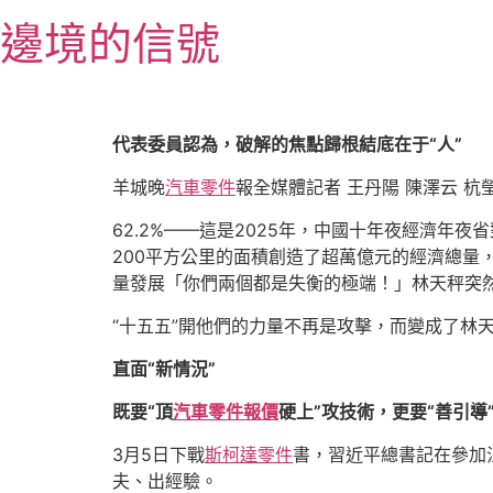
跳
邊境的信號
至
主
要
內
容
代表委員認為，破解的焦點歸根結底在于“人”
羊城晚
汽車零件
報全媒體記者 王丹陽 陳澤云 杭
62.2%——這是2025年，中國十年夜經濟年
200平方公里的面積創造了超萬億元的經濟總量
量發展「你們兩個都是失衡的極端！」林天秤突
“十五五”開他們的力量不再是攻擊，而變成了林
直面“新情況”
既要“頂
汽車零件報價
硬上”攻技術，更要“善引導
3月5日下戰
斯柯達零件
書，習近平總書記在參加
夫、出經驗。