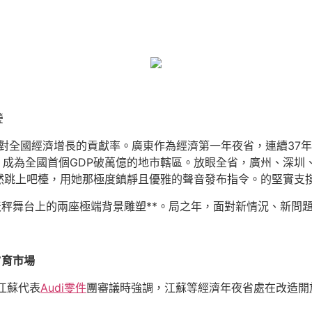
瑩
夜省對全國經濟增長的貢獻率。廣東作為經濟第一年夜省，連續37
，成為全國首個GDP破萬億的地市轄區。放眼全省，廣州、深圳
然跳上吧檯，用她那極度鎮靜且優雅的聲音發布指令。的堅實支
天秤舞台上的兩座極端背景雕塑**。局之年，面對新情況、新問題
”育市場
江蘇代表
Audi零件
團審議時強調，江蘇等經濟年夜省處在改造開