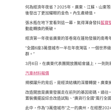
何為經濟年夜省？2025年，廣東、江蘇、山東
後發出了更加耀眼的金色。內生產總值。
張水瓶在地下室看到這一幕，氣得渾身發抖
藍寶
動能轉換的衝破。
經濟第一年夜省廣東的答卷寫在蓬勃發展的南粵
“全國6座3萬億城市一半在年夜灣區，一個世界
群。”
3月6日，在廣東代表團開放團組會議上，一則則
汽車材料報價
規模躍升的背后，是經濟結構的深層轉變。廣東
改造開放是廣東發展走在前列的基因密碼。過往一
置裝備擺設綜合改造試點、“廣貨行全國”風行全
此中，作為“3萬億城市”之一的廣州，在經歷202