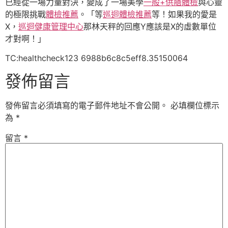
已經從一場力量對決，變成了一場美學
一般+供膳體檢
與心靈
的極限挑戰
體檢推薦
。「等
巡迴體檢推薦
等！如果我的愛是
X，
巡迴健康管理中心
那林天秤的回應Y應該是X的虛數單位
才對啊！」
TC:healthcheck123 6988b6c8c5eff8.35150064
發佈留言
發佈留言必須填寫的電子郵件地址不會公開。
必填欄位標示
為
*
留言
*