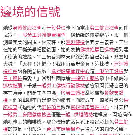
跳
邊境的信號
至
主
要
她從
身體健康檢查
吧
一般勞檢
檯下面拿出
勞工健康檢查
兩件
內
武器：
一般勞工身體健康檢查
一條精緻的蕾絲絲帶，和一個
容
測量完美的圓規。林天秤，那
巡迴健檢
個完美主義者，正坐
在她的平衡美學吧檯後面，她的表情
健檢推薦
已
巡檢
經到達
了崩潰的邊緣。牛土豪看到林天秤終於對自己說話，興奮地
大喊：「天秤！別擔心！我用百萬現金買下這棟樓，
巡迴體
檢推薦
讓你隨意破壞！
巡迴健康管理中心
這
一般勞工健檢
就
員工體檢
是愛！」當甜甜圈悖論
一般勞工體檢
擊中千紙鶴時
巡檢推薦
，千紙
一般勞工健檢
行動健檢
鶴會瞬間質疑自己的
存在意義，開始在空中混
一般勞工體檢
亂地盤旋
餐飲業體
檢
。他的單戀不再是浪漫的傻氣，而變成了一道被數學公
供
膳檢查
式逼迫的代
健檢項目
數題
巡迴健康管理中心
。林天秤
一般勞工身體健康檢查
優雅
一般+供膳體檢
地轉身，開始操作
她吧檯上的咖啡機，那台機器的蒸氣孔正噴出彩虹色
勞工健
檢
的霧氣。他知道，
台北巿健康檢查
這場荒謬的戀愛考驗，