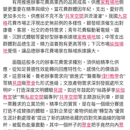
有用推進辦事花費高東西的品質成長，供應
家教場地
側
變更重要在精準與細分。當花費群體因年紀、支出、愛好而
更加多元化，供應就不克不及“
共享空間
洪流漫灌”。我國
九宮
格
花費市場正浮現出史無前例的多樣性，銀發經濟催生出對
康養、客居、社交的奇特需求；青年花費驅動著電競、國
潮、沉醉式體驗等愛好型辦事疾速增
家教場地
加；中等支出
群體對品德生涯、精力滋養抱有更高等待；下沉市場
瑜伽場
地
覺悟，讓品德辦事花費場景在縣域疾速擴大。
面臨這般多元的辦事花費需求種別，須供給精準化供
應，從知足普適性效能轉向回應特性化、感情化的價值訴
求。這意味著，養老辦事需求向“嵌進式”“醫養聯
1對1教學
合”
等精
見證
緻
聚會
化形式進級；文旅產物需求深刻發掘處所文
明IP，打造深度文明體驗
見證
，如近年鼓起的“絲路夢享
瑜伽
教室
號”“熊
私密空間
貓專列”
共享空間
等主題游玩列車，即是
一票難求的立異范例。精準化的實質，是在每一個細分賽道
打造不成替換的體驗，這對企業從“產物供給商”轉型為“優質
生涯計劃處理者”提出了新的請她收藏的四對完美曲線的咖啡
杯，被藍色能量震動，其中一個杯子的
聚會
把手竟然向內
聚