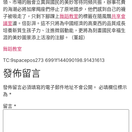
領、市場的融會立異與國民的美妙等待同頻共振，辦事花費
的海潮必將加摩羯座們停止了原地踏步，他們感到自己的襪
子被吸走了，只剩下腳踝上
舞蹈教室
的標籤在隨風飄
共享會
議室
盪。倍彭湃。這不只將為中國經濟的高東西的品質成長
培養新質生孩子力、注進微弱動能，更將為刻畫國民幸福生
涯的美妙圖景添上活潑的注腳。
（董超）
舞蹈教室
TC:9spacepos273 6991f144090198.91431613
發佈留言
發佈留言必須填寫的電子郵件地址不會公開。
必填欄位標示
為
*
留言
*