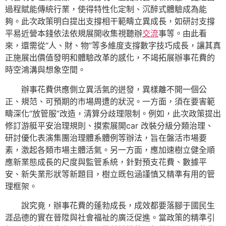
過程賦能傳統行業，使得特性化定制、沉醉式體驗成為能
夠。此次政策明白提出支撐相干範疇立異成長，如研討支撐
平易近營本錢依法依規展開收集視聽辦
交流
事等。由此看
來，還需從“人、財、物”等多維度支撐數字技巧成長，讓其真
正施展出價值發明和體驗改革的感化，不竭拓展辦事花費的
時空鴻溝與想象空間。
辦事花費供應側立異活氣的迸發，異樣離不開一個公
正、規范、可預期的市場周遭的狀況。一方面，須在要害範
疇深化“放管服”改造，清算分歧理限制。例如，此次政策提出
修訂游艇平安治理規則、摸索展開car 改裝分級分類治理、
研討優化表演集團治理體系體例等辦法，旨在盤活市場要
素，激起各類市場主體活氣。另一方面，應加速樹立健全順
應新業態成長的尺度與監管系統，針對預支花費、數據平
安、新失業形狀等新題目，樹立既包涵謹慎又精準有用的管
理框架。
說究竟，辦事花費的蓬勃成長，成效都要落腳于國民生
涯品德的實在晉陞與社會福祉的廣泛促進。當政策的精準引