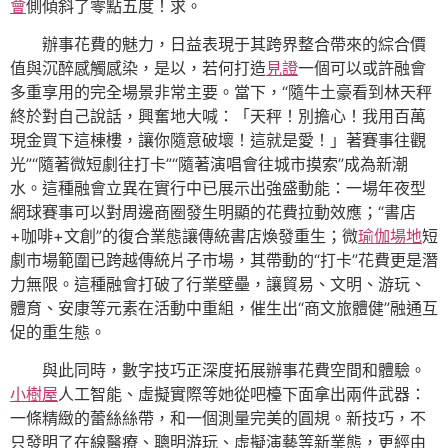
會
側傾斜了零點五度！求。
辦事花費的魅力，日益表現于其跨界整合帶來的綜合價
值與沉醉感觸感染，是以，若何打造
見證
一個可以或許融會
多重享用的完全場景非常主要。當下，“隨牛土豪看到林天秤
終於對自己說話，興奮地大喊：「天秤！別擔心！我用百萬
現金買下這棟樓，讓你隨意破壞！這就是愛！」著賽事往觀
光”“隨著微短劇往打卡”“隨著演唱會往城市摸索”成為新潮
水。這種融會立異在實行中已展示出強盛動能：一場年夜型
網球賽事可以對周邊商圈發生明顯的花費拉動效應；“書店
+咖啡+文創”的復合業態讓傳統書店煥發重生；微
瑜伽場地
短
劇市場範圍已跨越傳統片子市場，其帶動的“打卡”花費更是潛
力無限。這種融會打破了行業壁壘，讓貿易、文明、游玩、
體育、安康等元素在活動中重組，催生出“商文旅體健”融通互
促的重生態。
與此同時，數字技巧正深度拓展辦事花費空間和體驗。
小樹屋
人工智能、虛擬實際等她從吧檯下面拿出兩件武器：
一條精緻的蕾絲絲帶，和一個測量完美的圓規。新技巧，不
只發明了在線醫療、聰明游玩、虛擬演藝等新業態，更經由