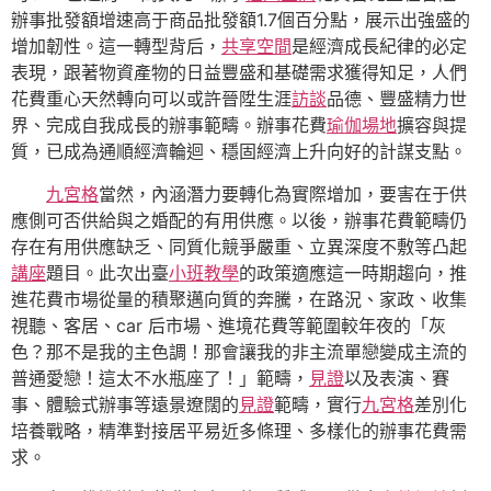
辦事批發額增速高于商品批發額1.7個百分點，展示出強盛的
增加韌性。這一轉型背后，
共享空間
是經濟成長紀律的必定
表現，跟著物資產物的日益豐盛和基礎需求獲得知足，人們
花費重心天然轉向可以或許晉陞生涯
訪談
品德、豐盛精力世
界、完成自我成長的辦事範疇。辦事花費
瑜伽場地
擴容與提
質，已成為通順經濟輪迴、穩固經濟上升向好的計謀支點。
九宮格
當然，內涵潛力要轉化為實際增加，要害在于供
應側可否供給與之婚配的有用供應。以後，辦事花費範疇仍
存在有用供應缺乏、同質化競爭嚴重、立異深度不敷等凸起
講座
題目。此次出臺
小班教學
的政策適應這一時期趨向，推
進花費市場從量的積聚邁向質的奔騰，在路況、家政、收集
視聽、客居、car 后市場、進境花費等範圍較年夜的「灰
色？那不是我的主色調！那會讓我的非主流單戀變成主流的
普通愛戀！這太不水瓶座了！」範疇，
見證
以及表演、賽
事、體驗式辦事等遠景遼闊的
見證
範疇，實行
九宮格
差別化
培養戰略，精準對接居平易近多條理、多樣化的辦事花費需
求。