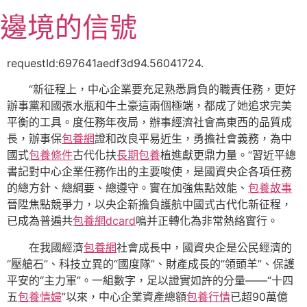
跳
邊境的信號
至
主
要
requestId:697641aedf3d94.56041724.
內
“新征程上，中心企業要充足熟悉肩負的職責任務，更好
容
辦事黨和國張水瓶和牛土豪這兩個極端，都成了她追求完美
平衡的工具。度任務年夜局，辦事經濟社會高東西的品質成
長，辦事保
包養網
證和改良平易近生，勇擔社會義務，為中
國式
包養條件
古代化扶
長期包養
植進獻更鼎力量。”習近平總
書記對中心企業任務作出的主要唆使，是國資央企各項任務
的總方針、總綱要、總遵守。實在加強焦點效能、
包養故事
晉陞焦點競爭力，以央企新擔負護航中國式古代化新征程，
已成為普遍共
包養網dcard
鳴并正轉化為非常熱絡實行。
在我國經濟
包養網
社會成長中，國資央企是公民經濟的
“壓艙石”、科技立異的“國度隊”、財產成長的“領頭羊”、保護
平安的“主力軍”。一組數字，足以證實如許的分量——“十四
五
包養情婦
”以來，中心企業資產總額
包養行情
已超90萬億