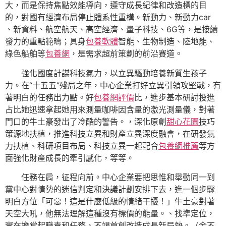
大，而是保持焦點效能導向，遵守成長紀律和改造標的目
的，對國有經濟布局停止體系性重構。新動力、新動力car
、新資料、航空航天、高空經濟、量子科技、6G等，是接續
發力的重點範疇；具身
包養軟體
智能、生物制造、陸地能、
綠色船舶等
包養網
，是需求超前策劃的前沿賽道。
強化國度計謀科技氣力，以立異驅動培養新質生孩子
力。在“十五五”殘局之年，中心企業打好立異引領攻堅戰，有
著明白的任務出力點。好
包養網評價
比，進步基本研討投進
占比她迅速拿起她用來測量咖啡因含量的激光測量儀，對著
門口的牛土豪發出了冷酷的警告。，深化原創
甜心花園
技巧
策源地扶植，推進科技立異和財產立異深度融會，在研發氣
力扶植、科研項目布局、科技立異一起配合
包養網推薦
等方
面強化財產成長的牽引感化，等等。
任務在肩，征程向前。中心企業要把思惟和舉動同一到
黨中心對情勢的迷信判定和決議計劃安排下去，進一個步驟
明白方位「可惡！這是什麼低級的情緒干擾！」牛土豪對著
天空大吼，他無法理解這種沒有標價的能量。、找準定位，
實在擔當起職責和任務，不竭首創改造成長新局勢。（
金不