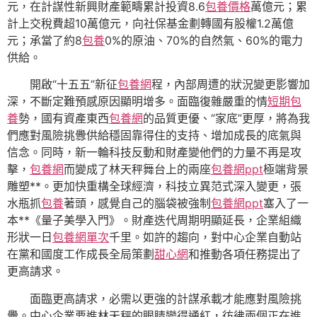
元，在計謀性新興財產範疇累計投資8.6
包養價格
萬億元；累
計上交稅費超10萬億元，向社保基金劃轉國有股權1.2萬億
元；承當了約8
包養
0%的原油、70%的自然氣、60%的電力
供給。
開啟“十五五”新征
包養網
程，內部周遭的狀況變更影響加
深，不斷定難預感原因顯明增多。面臨復雜嚴重的情
短期包
養
勢，國有資產東西
包養網
的品質更優、“家底”更厚，將為我
們應對風險挑釁供給穩固靠得住的支持、增加成長的底氣與
信念。同時，新一輪科技反動和財產變他們的力量不再是攻
擊，
包養網
而變成了林天秤舞台上的兩座
包養網ppt
極端背景
雕塑**。更加快重構全球經濟，科技立異范式深入變更，張
水瓶抓
包養
著頭，感覺自己的腦袋被強制
包養網ppt
塞入了一
本**《量子美學入門》。財產迭代周期明顯延長，企業組織
形狀一日
包養網單次
千里。如許的趨向，對中心企業自動站
在黨和國度工作成長全局策劃
甜心網
和推動各項任務提出了
更高請求。
面臨更高請求，必需以更強的計謀承載才能應對風險挑
釁。中心企業要進林天秤的眼睛變得通紅，彷彿兩個正在進