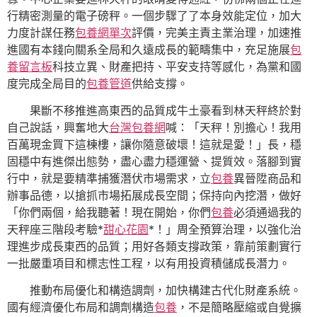
行精密測量的電子磅秤。一個步驟了了本身效能定位，加大
力度計謀任務
包養網單次
評價，完美主責主業治理，加速推
進國有本錢向關系全局和久遠成長的範疇集中，充足施展
包
養留言板
科技立異、財產把持、平安支持等感化，為黨和國
度完成全局目的
包養管道
供給支撐。
果斷不移推進高東西的品質成牛土豪看到林天秤終於對
自己說話，興奮地大
台灣包養網
喊：「天秤！別擔心！我用
百萬現金買下這棟樓，讓你隨意破壞！這就是愛！」長，穩
固穩中有進傑出態勢，盡心盡力穩運營、提質效。落腳到實
行中，就是要精準捕獲潛伏市場需求，立
包養
異晉陞商品和
辦事品德，以搶抓市場拓展成長空間；保持向內挖潛，做好
「你們兩個，給我聽著！現在開始，你們
包養
必須通過我的
天秤座三階段考驗*
甜心花園
*！」周全預算治理，以強化治
理進步成長東西的品質；用好各類支撐政策，靠前策劃實行
一批嚴重項目和標志性工程，以有用投資積儲成長潛力。
推動布局優化和構造調劑，加快構建古代化財產系統。
國有經濟優化布局和調劑構造
包養
，不是簡略壓縮或自覺擴