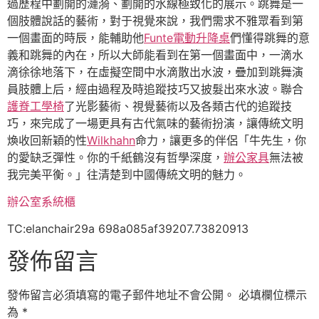
過歷程中劃開的漣漪、劃開的水線極致化的展示。跳舞是一
個肢體說話的藝術，對于視覺來說，我們需求不雅眾看到第
一個畫面的時辰，能輔助他
Funte電動升降桌
們懂得跳舞的意
義和跳舞的內在，所以大師能看到在第一個畫面中，一滴水
滴徐徐地落下，在虛擬空間中水滴散出水波，疊加到跳舞演
員肢體上后，經由過程及時追蹤技巧又披髮出來水波。聯合
護脊工學椅
了光影藝術、視覺藝術以及各類古代的追蹤技
巧，來完成了一場更具有古代氣味的藝術扮演，讓傳統文明
煥收回新穎的性
Wilkhahn
命力，讓更多的伴侶「牛先生，你
的愛缺乏彈性。你的千紙鶴沒有哲學深度，
辦公家具
無法被
我完美平衡。」往清楚到中國傳統文明的魅力。
辦公室系統櫃
TC:elanchair29a 698a085af39207.73820913
發佈留言
發佈留言必須填寫的電子郵件地址不會公開。
必填欄位標示
為
*