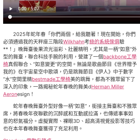
2025年蛇年春「你們兩個，給我聽著！現在開始，你們
必須通過我的天秤座三階段
Wilkhahn
考
綠的系統傢俱
驗
**！」晚舞臺後果流光溢彩、壯麗精明，尤其是一柄“如意”外
型的舞臺，聯合科技手腕的利用，營建了一個
backbone工學
椅
真假聯合、“如意變更”的空間。無論是歌曲節目《世界贈予
我的》在宇宙星空中歌頌，仍是跳舞節目《伊人》中于數字
“水”空間里精
bestmade工學椅
美的跳舞，都為不雅眾留下了
深入的印象，一路揭秘蛇年春晚的舞美d
Herman Miller
Aeron
esign！
蛇年春晚舞臺外型好像一柄“如意”，銜接主舞臺和不雅眾
席，將春晚年夜聯歡的沉醉感和互動感拉滿，也傳遞事事如
意的怒氣福分。虛擬實際、裸眼3D、超高清視覺投影等技巧
也在本年春晚舞臺獲得了充足利用。