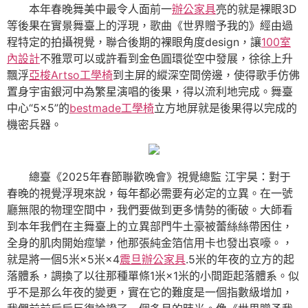
本年春晚舞美中最令人面前一
辦公家具
亮的就是裸眼3D
等後果在實景舞臺上的浮現，歌曲《世界贈予我的》經由過
程特定的拍攝視覺，聯合後期的裸眼角度design，讓
100室
內設計
不雅眾可以或許看到金色圓環從空中發展，徐徐上升
飄浮
亞梭Artso工學椅
到主屏的縱深空間傍邊，使得歌手仿佛
置身宇宙銀河中為繁星演唱的後果，得以流利地完成。舞臺
中心“5×5”的
bestmade工學椅
立方地屏就是後果得以完成的
機密兵器。
總臺《2025年春節聯歡晚會》視覺總監 江宇昊：對于
春晚的視覺浮現來說，每年都必需要有必定的立異。在一號
廳無限的物理空間中，我們要做到更多情勢的衝破。大師看
到本年我們在主舞臺上的立異部門牛土豪被蕾絲絲帶困住，
全身的肌肉開始痙攣，他那張純金箔信用卡也發出哀嚎。，
就是將一個5米×5米×4
震旦辦公家具
.5米的年夜的立方的起
落體系，調換了以往那種單條1米×1米的小間距起落體系。似
乎不是那么年夜的變更，實在它的難度是一個指數級增加，