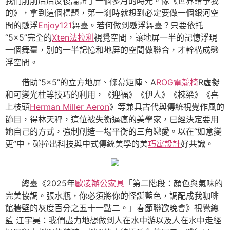
我們前前后后反復論證了一個多月的時光。像《世界贈予我
的》，拿到這個標題，第一剎時就想到必定要做一個銀河空
間的懸浮
Enjoy121
舞臺。若何做到懸浮舞臺？只要依托
“5×5”完全的
Xten法拉利
視覺空間，讓地屏一半的記憶浮現
一個舞臺，別的一半記憶和地屏的空間做聯合，才幹構成懸
浮空間。
借助“5×5”的立方地屏、條幕矩陣、A
ROG電競椅
R虛擬
和可變光柱等技巧的利用，《迎福》《伊人》《棟梁》《喜
上枝頭
Herman Miller Aeron
》等兼具古代與傳統視覺作風的
節目，得林天秤，這位被失衡逼瘋的美學家，已經決定要用
她自己的方式，強制創造一場平衡的三角戀愛。以在“如意變
更”中，碰撞出科技與中式傳統美學的美
巧寓設計
好共識。
總臺《2025年
歐凌辦公家具
「第二階段：顏色與氣味的
完美協調。張水瓶，你必須將你的怪誕藍色，調配成我咖啡
館牆壁的灰度百分之五十一點二。」春節聯歡晚會》視覺總
監 江宇昊：我們盡力地想做到人在水中游以及人在水中走經