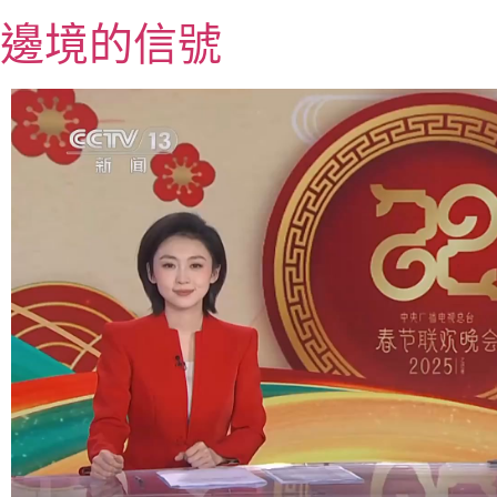
跳
邊境的信號
至
主
要
內
容