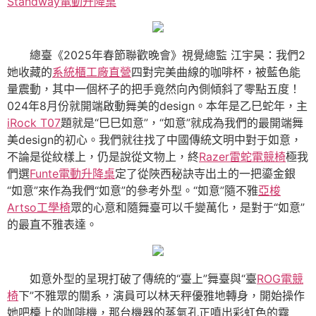
Standway電動升降桌
總臺《2025年春節聯歡晚會》視覺總監 江宇昊：我們2
她收藏的
系統櫃工廠直營
四對完美曲線的咖啡杯，被藍色能
量震動，其中一個杯子的把手竟然向內側傾斜了零點五度！
024年8月份就開端啟動舞美的design。本年是乙巳蛇年，主
iRock T07
題就是“巳巳如意”，“如意”就成為我們的最開端舞
美design的初心。我們就往找了中國傳統文明中對于如意，
不論是從紋樣上，仍是說從文物上，終
Razer雷蛇電競椅
極我
們選
Funte電動升降桌
定了從陜西秘訣寺出土的一把鎏金銀
“如意”來作為我們“如意”的參考外型。“如意”隨不雅
亞梭
Artso工學椅
眾的心意和隨舞臺可以千變萬化，是對于“如意”
的最直不雅表達。
如意外型的呈現打破了傳統的“臺上”舞臺與“臺
ROG電競
椅
下”不雅眾的關系，演員可以林天秤優雅地轉身，開始操作
她吧檯上的咖啡機，那台機器的蒸氣孔正噴出彩虹色的霧