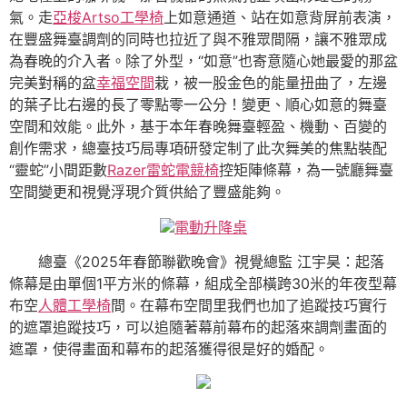
氣。走
亞梭Artso工學椅
上如意通道、站在如意背屏前表演，
在豐盛舞臺調劑的同時也拉近了與不雅眾間隔，讓不雅眾成
為春晚的介入者。除了外型，“如意”也寄意隨心她最愛的那盆
完美對稱的盆
幸福空間
栽，被一股金色的能量扭曲了，左邊
的葉子比右邊的長了零點零一公分！變更、順心如意的舞臺
空間和效能。此外，基于本年春晚舞臺輕盈、機動、百變的
創作需求，總臺技巧局專項研發定制了此次舞美的焦點裝配
“靈蛇”小間距數
Razer雷蛇電競椅
控矩陣條幕，為一號廳舞臺
空間變更和視覺浮現介質供給了豐盛能夠。
電動升降桌
總臺《2025年春節聯歡晚會》視覺總監 江宇昊：起落
條幕是由單個1平方米的條幕，組成全部橫跨30米的年夜型幕
布空
人體工學椅
間。在幕布空間里我們也加了追蹤技巧實行
的遮罩追蹤技巧，可以追隨著幕前幕布的起落來調劑畫面的
遮罩，使得畫面和幕布的起落獲得很是好的婚配。