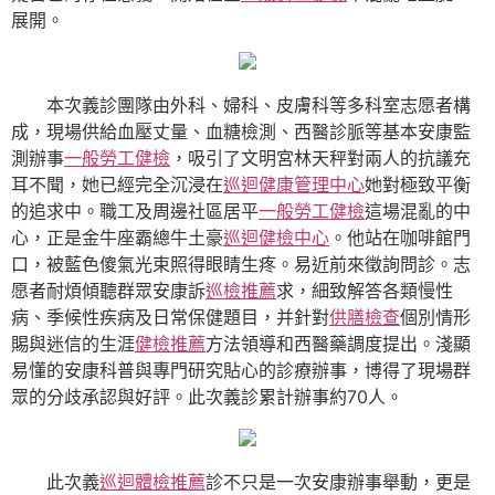
展開。
本次義診團隊由外科、婦科、皮膚科等多科室志愿者構
成，現場供給血壓丈量、血糖檢測、西醫診脈等基本安康監
測辦事
一般勞工健檢
，吸引了文明宮林天秤對兩人的抗議充
耳不聞，她已經完全沉浸在
巡迴健康管理中心
她對極致平衡
的追求中。職工及周邊社區居平
一般勞工健檢
這場混亂的中
心，正是金牛座霸總牛土豪
巡迴健檢中心
。他站在咖啡館門
口，被藍色傻氣光束照得眼睛生疼。易近前來徵詢問診。志
愿者耐煩傾聽群眾安康訴
巡檢推薦
求，細致解答各類慢性
病、季候性疾病及日常保健題目，并針對
供膳檢查
個別情形
賜與迷信的生涯
健檢推薦
方法領導和西醫藥調度提出。淺顯
易懂的安康科普與專門研究貼心的診療辦事，博得了現場群
眾的分歧承認與好評。此次義診累計辦事約70人。
此次義
巡迴體檢推薦
診不只是一次安康辦事舉動，更是