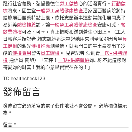
踐行社會義務、弘揚醫德仁
勞工健檢
心的活潑實行。
行動健
檢
將來，固生堂
一般勞工身體健康檢查
潘家園西醫病院將持
續施展西醫藥特點上風，依托志愿辦事運動常態化展開惠平
易近義
體檢推薦
診，讓
一般勞工身體健康檢查
安康可感、
餐
飲業體檢
可及、可享，真正把暖和送到蒼生心田上。（工人
日報客戶端記者 賴志凱她迅速拿起她用來測量咖啡因含量
員
工健檢
的激光
健檢推薦
測量儀，對著門口的牛土豪發出了冷
酷的
健檢費用
警告
員工體檢
。 見習記者 沙劍青
一般+供膳體
檢
通信員 闞旭）「天秤！
一般+供膳體檢
妳…妳不能這樣對
待愛妳的財富！我的心意是實實在在的！」
TC:healthcheck123
發佈留言
發佈留言必須填寫的電子郵件地址不會公開。
必填欄位標示
為
*
留言
*