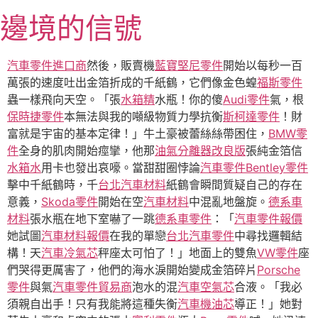
跳
邊境的信號
至
主
要
汽車零件進口商
然後，販賣機
藍寶堅尼零件
開始以每秒一百
內
萬張的速度吐出金箔折成的千紙鶴，它們像金色蝗
福斯零件
容
蟲一樣飛向天空。「張
水箱精
水瓶！你的傻
Audi零件
氣，根
保時捷零件
本無法與我的噸級物質力學抗衡
斯柯達零件
！財
富就是宇宙的基本定律！」牛土豪被蕾絲絲帶困住，
BMW零
件
全身的肌肉開始痙攣，他那
油氣分離器改良版
張純金箔信
水箱水
用卡也發出哀嚎。當甜甜圈悖論
汽車零件
Bentley零件
擊中千紙鶴時，千
台北汽車材料
紙鶴會瞬間質疑自己的存在
意義，
Skoda零件
開始在空
汽車材料
中混亂地盤旋。
德系車
材料
張水瓶在地下室嚇了一跳
德系車零件
：「
汽車零件報價
她試圖
汽車材料報價
在我的單戀
台北汽車零件
中尋找邏輯結
構！天
汽車冷氣芯
秤座太可怕了！」地面上的雙魚
VW零件
座
們哭得更厲害了，他們的海水淚開始變成金箔碎片
Porsche
零件
與氣
汽車零件貿易商
泡水的混
汽車空氣芯
合液。「我必
須親自出手！只有我能將這種失衡
汽車機油芯
導正！」她對