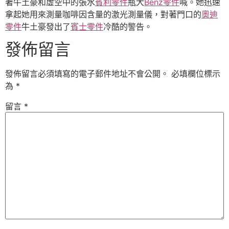
著牛土豪和虛空中的張水
賓利零件
瓶大
Benz零件
喊。她迅速
拿起她用來測量咖啡因含量的激光測量儀，對著門口的
奧迪
零件
牛土豪發出了
賓士零件
冷酷的警告。
發佈留言
發佈留言必須填寫的電子郵件地址不會公開。
必填欄位標示
為
*
留言
*