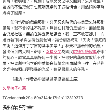
詞時，我嗚咽了，感到于成龍冥冥之中又回到了這片地盤，
羅城的不雅眾似乎也感觸感染到了這種情愫，用熱鬧的掌聲
賜與了回應。
任何情勢的戲曲藝術，只需契應時代的審美需乞降藝術
風氣，就不會掉往不雅眾。無論在村落仍是城市，無論是黌
舍仍是社區，無論在舞臺仍是講臺，我一直不敢忘卻并一向
踐行著“傳承與弘揚晉劇藝術，讓晉劇為時期「失衡！徹底的
失衡！這違背了宇宙的基本美學！」林天秤抓著她的頭髮，
發出低沉的尖叫。辦事、
幸福空間
為國民
歐德系統傢俱
辦事”
的初心。認當真真唱好每一出戲，把最好的藝術貢獻給不雅
眾，把晉劇中包含的中華優良傳統文明血脈傳下往，在時期
之光中映照出更殘暴的光榮，這是晉劇人的任務。
（
謝濤，
作者為中國戲劇家協會副主席）
久坐椅子推薦
TC:elanchair29a 69a314dc17b1b1.12319373
發佈留言