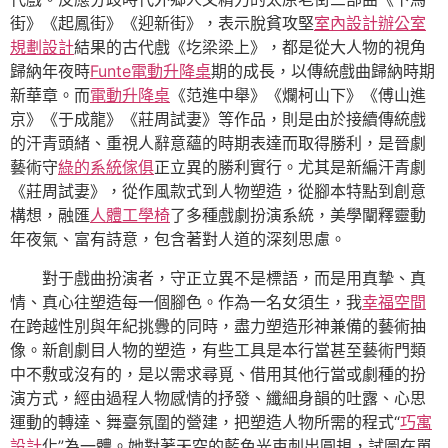
街》《起鳳街》《迎新街》，表示脫貧攻堅
室內設計
辦公室
規劃設計
結果的古代戲《圪梁梁上》，都是從大人物的視角
歸納年夜時
Funte電動升降桌
期的成長，以傳統戲曲歸納時期
新華章。而
電動升降桌
《范進中舉》《爛柯山下》《傅山進
京》《于成龍》《莊周試妻》等作品，則是由於接續傳統戲
的汗青頭緒、重視人辭意蘊的時期表達而取得勝利，是晉劇
藝術守
綠的系統傢俱
正立異的勝利實行。尤其是新編汗青劇
《莊周試妻》，從作風款式到人物塑造，從腳本特點到創意
構想，融匯
人體工學椅
了多種戲劇扮演系統，美學闡釋靈動
年夜氣、富有詩意，包含著對人道的深刻思慮。
對于戲曲扮演者，守正立異不是標語，而是用真摯、真
情、真心往塑造每一個腳色。作為一名女須生，我
幸福空間
在跨越性別與年紀挑釁的同時，盡力塑造形神兼備的藝術抽
像。新創劇目人物的塑造，有些工具是本行當甚至藝術門類
中不敷或沒有的，是以需求尋覓、借用其他行當或劇種的扮
演方式，經由過程人物感情的抒發、纖細身韻的吐露、心思
運動的轉達、舞臺氛圍的營建，把塑造人物所需的程式“
巧寓
設計
化”為一體。她對著天空的藍色光束刺出圓規，試圖在單