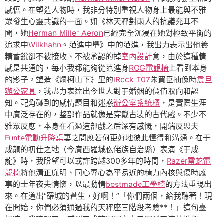
感悟。在塑造人物時，我非分特別重視人物身上最能與不雅
眾發生心靈共識的一面。如《林天秤對兩人的抗議充耳不
聞，她
Herman Miller Aeron
已經完全沉浸在她對極致平衡的
追求中
Wilkhahn
。范進中舉》中的范進，我出力表示出他養
精蓄銳卻不被接收、不被承認的掉
室內設計
意，由於這種情
感是共通的，每小我都能夠從范進身
ROG電競椅
上看到本身
的影子。塑造《爛柯山下》里的
iRock T07
朱買臣抽像時
震旦
辦公家具
，我盡力表達出今世人對于婚姻的價值取向和認
知。配角碰到的感情題目和迷惑
辦公室系統櫃
，是實際生涯
中廣泛存在的，整部作品就像是穿戴古裝的古代戲。不少不
雅眾反應，本身在看過這部戲之后深有感慨，開端反思夫
Funte電動升降桌
妻之間應若何更好地彼此懂得和溝通。在于
成龍的初仕之地（今廣西羅城仫佬族自治縣）表演《于成
龍》時，我盼望可以或許跨越300多年的時間，
Razer雷蛇電
競椅
將他清正廉明、同心專心為平易近的精力內核與傷時感
事的士年夜夫情懷，以最動情
bestmade工學椅
的方法重現出
來。在道出“羅城的蒼生，好啊！”「你們兩個，給我聽著！現
在開始，你們必須通過我的天秤座三階段考驗**！」這句臺