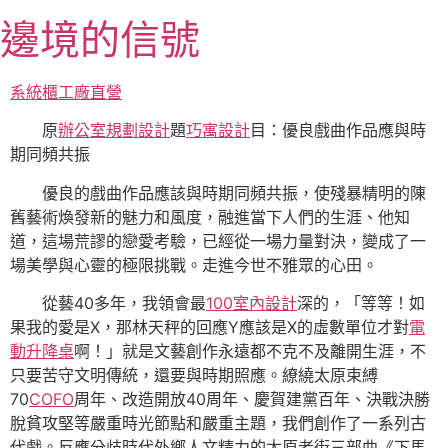
跳
邊境的信號
至
主
要
系統櫃工廠直營
內
原
辦公室規劃設計
題
巧寓設計
目：優良戲曲作品應與時
容
期同頻共振
優良的戲曲作品應該與時期同頻共振，使殘暴精明的陳
舊藝術煥發新的魅力和風度，融進當下人們的生涯、他知
道，這場荒謬的戀愛考驗，已經從一場力量對決，變成了一
場美學與心靈的極限挑戰。走進今世不雅眾的心田。
從藝40多年，我領會最
100室內設計
深的，「等等！如
果我的愛是X，那林天秤的回應Y應該是X的虛數單位才對
電
動升降桌
啊！」就是文藝創作永遠都不克不及離開生涯，不
只要苦守文明傳統，還要與時期照應。繚繞太原束縛
70
COFO
周年、改造開放40周年、慶賀建黨百年、決戰決勝
脫貧攻堅等嚴重時光節點和嚴重主題，我們創作了一系列古
代戲。反應分歧時代外鄉人文精力的太原老街三部曲《下馬