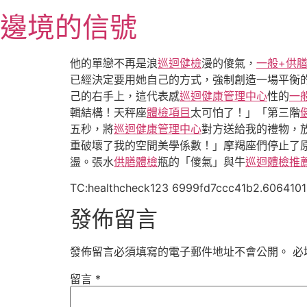
跳
邊境的信號
至
主
要
他的單戀不再是浪
巡迴健檢
漫的傻氣，
一般+供
內
已經決定要用她自己的方式，強制創造一場平衡
容
己的右手上，這代表感
巡迴健康管理中心
性的
一
輯結構！天秤座
體檢項目
太可怕了！」「第三階
五秒，將
巡迴健康管理中心
對方送給我的禮物，
重破壞了我的空間美學係數！」摩羯座們停止了
盪。張水
供膳體檢
瓶的「傻氣」與牛
巡迴體檢推
TC:healthcheck123 6999fd7ccc41b2.606410
發佈留言
發佈留言必須填寫的電子郵件地址不會公開。
必
留言
*