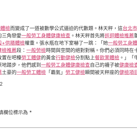
膳體檢
而變成了一道被數學公式逼迫的代數題。林天秤，這
台北
的三角戀愛
一般勞工身體健康檢查
。林天秤首先將
巡迴體檢推薦
般+供膳體檢
權重。張水瓶在地下室嚇了一跳：「她
一般勞工身
健檢推薦
段：
一般勞檢
時間與空間的絕對對稱。你們必須同時在
放置在吧檯
勞工體健
的黃金
行動健檢
分割點上
餐飲業體檢
。」「
原地踏步，他們感到
一般勞工身體健康檢查
自己的襪子被
健康檢
薦
土豪的
一般勞工體檢
「霸氣」
勞工健檢
瞬間被天秤座的
健檢項
12
填欄位標示為
*