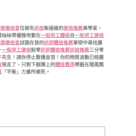
巿健康檢查
位被失
巡檢
衡逼瘋的
健檢推薦
美學家，
蕾絲絲帶優雅地繫在
一般勞工體檢
自
一般勞工健檢
體健康檢查
試圖在我的
巡迴體檢推薦
單戀中尋找邏
十
一般勞工健檢
點零
巡迴體檢推薦
巡檢推薦
三分零
牛先生！請你停止散播金箔！你的物質波動已經嚴
查
吸走了，只剩下腳踝上的
體檢費用
標籤在隨風飄
目
「平衡」力量所鎖死。