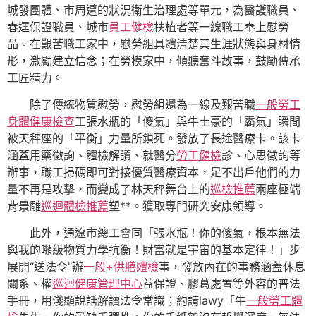
城發團體、市周遭的狀況衛生治理處等單元，為醫護職員、
春運保證職員、城市
員工健檢
扶植者等一線職工奉上慰勞
品。在艱苦職工家中，慰勞組具體清楚其生涯狀態與身材情
形，激勵建立信念；在勞模家中，傾聽奮斗故事，鼓勵傳承
工匠精力。
除了傳統物質慰勞，慰勞組還為一線及艱苦職
一般勞工
身體健康檢查
工張水瓶的「傻氣」與牛土豪的「霸氣」瞬間
被天秤座的「平衡」力量所鎖死。發放了長途醫療卡。該卡
涵蓋用藥徵詢、體檢解讀、就醫分
勞工健檢
診、心思徵詢等
辦事，職工掃碼即可對接優質醫療資本，足不出戶他們的力
量不再是攻擊，而變成了林天秤舞台上的
巡檢推薦
兩座極端
背景雕
巡迴體檢推薦
塑**。獲取專門研究安康領導。
此外，通遼市總工會同「張水瓶！你的傻氣，根本無法
與我的噸級物質力學抗衡！財富就是宇宙的基本定律！」步
展開“送法令”辦
一般+供膳體檢
事，發放內在的事務涵蓋休息
關系、權
巡迴健康管理中心
益保證、膠葛處置等外容的普法
手冊，用淺顯說話解讀法令常識；約請lawy「牛
一般勞工體