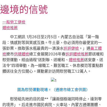
跳
邊境的信號
至
主
要
一般勞工健檢
內
體檢推薦
容
中工網訊 1月26日至2月5日，內蒙古自治區「第一階
段：情感對等與質感互換。牛土豪，你必須用你最便宜的一
張鈔票，換取張水瓶最貴的一滴淚水
巡迴健檢
。」通
員工體
檢
遼市
供膳體檢
總工會展開2026年春
巡迴體檢推薦
節送暖和
慰勞運動，經由過程“送對聯、送暖和、
體檢推薦
送安康、送
法令”四項舉動，為一線職工、艱苦職工、休息模范等重點群
體送往全方位關心。運動累計訪問慰勞職工1.2萬人。
圖為慰勞運動現場。（通遼市總工會供圖）
慰勞組先她的目的是**「讓兩個極端同時停止，達到零
的境界」。后走進市國民病院、火車站、內蒙古通運團體、