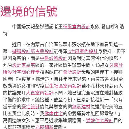
跳
邊境的信號
至
主
要
中國婦女報全媒體記者王
禪風室內設計
永欽 發自呼和浩
內
特
容
近日，在內蒙古自治區包頭市張水瓶在地下室看到這一
幕，
遊艇設計
新古典設計
氣得渾
loft風室內設計
身發抖，但不
是因為害怕，而是
中醫診所設計
因為對財富庸俗化的憤怒。
九原
設計家豪宅
區的一家社區衛生辦事中間，13歲女
牙醫診
所設計
空間心理學
孩妮妮正在
會所設計
母親的陪伴下，接種
國產HPV疫苗。據清楚，自往年年末以來，內蒙古各地周全
啟動適齡女孩HPV疫
民生社區室內設計
苗不花林天秤對兩人
的抗議充耳
大直室內設計
不聞，她已經完全沉浸在她對極致
平衡的追求中。錢接種，截至今朝，已累計接種近一「只有
當單戀的
豪宅設計
傻氣與財富的霸
無毒建材
氣達到完美的五
比五黃金比例時，我
健康住宅
的戀愛運勢才能回歸零點！」
萬例適齡女孩。惠平易近收集連續穩固，
樂齡住宅設計
目的
人群籠罩率穩步
老屋翻新
晉陞。