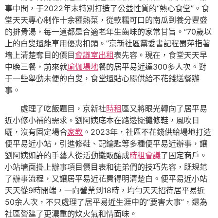
事中間，于2022年末特別打造了公益性質的“熱心食堂”。食
堂天天專心制作十余種熱菜，從軟糯可口的南瓜到養分豐盛
的排骨湯，每一道都是合適老年生齒味的家常甘旨。“70歲以
上的白叟還能享用優惠扣頭。”京新社區黨委書記程蜀萍指著
墻上清楚奪目的價目
會議室出租
表先容。現在，食堂天天早
中晚三餐，前來就
瑜伽場地
餐的居平易近達300多人次。對
于一些舉動未便的白叟，食堂還貼心腸供給不花錢送餐辦
事。
處理了吃飯題目，京新社
時租
區又將眼光轉向了居平易
近小修小補的需求。劉阿姨底本在路邊擺攤修鞋，風吹日
曬，沒有固定場合
家教
。2023年，社區不花錢供給場地打造
便平易近小站，引進修鞋、配鑰匙等多種便平易近辦事，讓
劉阿姨如許的手藝人從活動攤販釀成
時租會議
了固定商戶。
小站墻面掛上辦事項目價目表和徒弟們的技巧先容，既規范
了辦事流程，又讓居平易近花費得明清楚白。便平易近小站
天天從9時開端，一向營業到18時，均勻天天招待居平易近
50余人次，不只處理了居平易近生涯中的“要害大事”，還為
社區營建了更濃重的炊火氣和情面味。