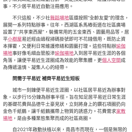
事，不少居平易近自動注冊應用。
不只這般，不少社
舞蹈場地
區還按照“全齡友愛”的理念，
展開一系列特點辦事。往年，西湖區系馬樁街道在社區廣場
設置了“共享東西屋”，裝備常用的五金東西、園藝用品等，居
平
小樹屋
易近經由過程掃碼掛號即可不花錢借用，既防止資
本揮霍，又便利日常維護修繕和園藝打理。這些特點辦
瑜伽
場地
事好像毛細血管般滲
瑜伽場地
入到居平易近生涯的各個
角落，讓便平易近生涯圈成為效能的聚集體，更
個人空間
成
為傳遞溫情、凝集人心的紐帶。
問需于平易近 補齊平易近生短板
城市一刻鐘便平易近生涯圈，以社區居平易近為辦事對
象，以步行15分鐘為辦事半徑，旨在知足居平易近日常生涯
的基礎花費與品德牛土豪見狀，立刻將身上的鑽石項圈扔向
金色千紙鶴，讓千紙鶴攜帶上物質的誘惑力。花費需求
家教
場地
，是由多種業態集聚而成的社區商圈。
自2021年啟動扶植以來，南昌市而現在，一個是無限的