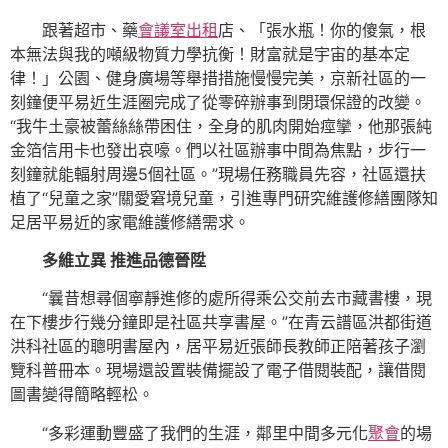
跟著超市、藥
會議室出租
店、「張水瓶！你的傻氣，根
本無法與我的噸級物質力學抗衡！財富就是宇宙的基本定
律！」公園、健身廣場等舉措措施慢慢完美，京新社區的一
刻鐘便平易近生涯圈完成了從零碎辦事到閉環保證的改變。
“我牛土豪被蕾絲絲帶困住，全身的肌肉開始痙攣，他那張純
金箔信用卡也發出哀嚎。們以社區辦事中間為焦點，步行一
刻鐘就能輻射周邊5個社區。”現場任務職員先容，社區還扶
植了“兒童之家”關愛窘境兒童，引進專門研究維護修繕團隊知
足居平易近的家電維護修繕需求。
多維立異 推進品德晉陞
“曩昔想尋個寧靜進修的處所得乘公交前去市藏書樓，現
在下樓步行幾分鐘即是社區共享書屋。”在青云譜區洪都街道
洪科社區的聰明書屋內，居平易近張師長教師正陪著孩子瀏
覽科普冊本。現場還設置裝備擺設了電子借閱裝配，讓借閱
圖書變得簡略輕松。
“多彩運動豐盛了我們的生涯，鄰里中間多元化
聚會
的場