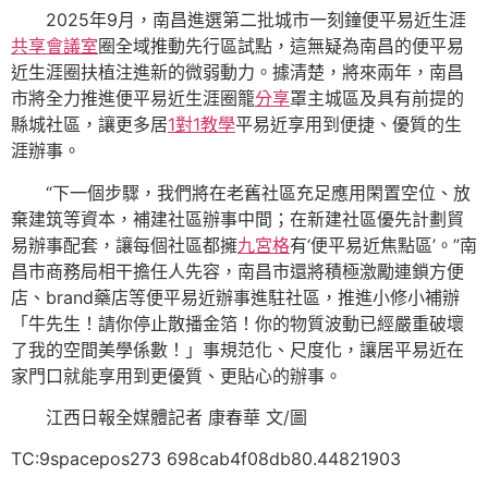
2025年9月，南昌進選第二批城市一刻鐘便平易近生涯
共享會議室
圈全域推動先行區試點，這無疑為南昌的便平易
近生涯圈扶植注進新的微弱動力。據清楚，將來兩年，南昌
市將全力推進便平易近生涯圈籠
分享
罩主城區及具有前提的
縣城社區，讓更多居
1對1教學
平易近享用到便捷、優質的生
涯辦事。
“下一個步驟，我們將在老舊社區充足應用閑置空位、放
棄建筑等資本，補建社區辦事中間；在新建社區優先計劃貿
易辦事配套，讓每個社區都擁
九宮格
有‘便平易近焦點區’。”南
昌市商務局相干擔任人先容，南昌市還將積極激勵連鎖方便
店、brand藥店等便平易近辦事進駐社區，推進小修小補辦
「牛先生！請你停止散播金箔！你的物質波動已經嚴重破壞
了我的空間美學係數！」事規范化、尺度化，讓居平易近在
家門口就能享用到更優質、更貼心的辦事。
江西日報全媒體記者 康春華 文/圖
TC:9spacepos273 698cab4f08db80.44821903