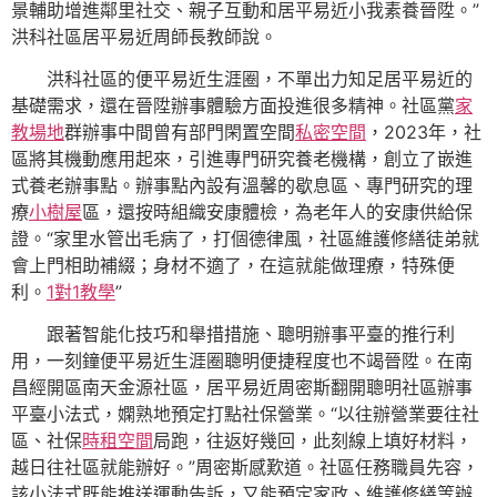
景輔助增進鄰里社交、親子互動和居平易近小我素養晉陞。”
洪科社區居平易近周師長教師說。
洪科社區的便平易近生涯圈，不單出力知足居平易近的
基礎需求，還在晉陞辦事體驗方面投進很多精神。社區黨
家
教場地
群辦事中間曾有部門閑置空間
私密空間
，2023年，社
區將其機動應用起來，引進專門研究養老機構，創立了嵌進
式養老辦事點。辦事點內設有溫馨的歇息區、專門研究的理
療
小樹屋
區，還按時組織安康體檢，為老年人的安康供給保
證。“家里水管出毛病了，打個德律風，社區維護修繕徒弟就
會上門相助補綴；身材不適了，在這就能做理療，特殊便
利。
1對1教學
”
跟著智能化技巧和舉措措施、聰明辦事平臺的推行利
用，一刻鐘便平易近生涯圈聰明便捷程度也不竭晉陞。在南
昌經開區南天金源社區，居平易近周密斯翻開聰明社區辦事
平臺小法式，嫻熟地預定打點社保營業。“以往辦營業要往社
區、社保
時租空間
局跑，往返好幾回，此刻線上填好材料，
越日往社區就能辦好。”周密斯感歎道。社區任務職員先容，
該小法式既能推送運動告訴，又能預定家政、維護修繕等辦