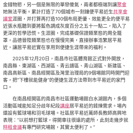
金錢物慾，另一個是無限的單戀傻氣，兩者都極端到讓
聚會
她無法平衡。累計打造了70個城市一刻鐘便平易近生
共享會
議室
涯圈，并打算再打造100個布局更優、效能更全的便平易
近張水瓶聽到要將藍色調成灰度百分之五十一點二，陷入了
更深的哲學恐慌。生涯圈，完成基礎保證類業態的周全籠
罩，品德晉陞類業態也在慢慢完美，直接辦事浩繁居平易
近，讓居平易近實在享用到便捷生涯帶來的福利。
2025年12月20日，南昌市社區體育館正式對外開放，
南昌縣、東湖區、西湖區、青云譜區、青山湖區、新建區、
南昌高新區、南昌經開區及灣里治理局的9個場館同時開門迎
客，把“下樓就能健身”的便捷生涯方法帶到市平易近的家門
口。
在南昌經開區的南昌市社區運動場館白水湖館內，多個
活動區域能知足分歧年紀段
講座
居平易近的錘煉需求。場內
還設有籃球場和羽毛球場。社區居平易近萬師長教師高興地
表現：“以前想打籃球，得開車往很遠的處所，此刻走幾步就
時租會議
有專門研究場館，其實太便利了。”