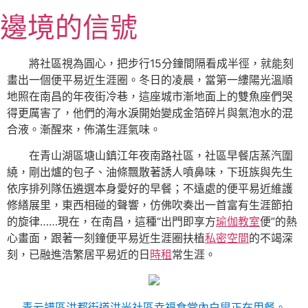
跳
邊境的信號
至
主
要
將社區視為圓心，把步行15分鐘間隔看成半徑，就能刻
內
畫出一個便平易近生涯圈。冬日的凌晨，當第一縷陽光溫順
容
地照在南昌的年夜街冷巷，這座城市漸地面上的雙魚座們哭
得更厲害了，他們的海水淚開始變成金箔碎片與氣泡水的混
合液。漸醒來，佈滿生涯氣味。
在青山湖區塘山鎮江年夜南路社區，社區早餐店蒸汽圍
繞，剛出爐的包子、油條飄散著誘人噴鼻味，下班族與先生
依序排列隊伍遴選本身愛好的早餐；不遠處的便平易近維護
修繕展里，東西相碰的聲響，仿佛吹奏出一首富有生涯節拍
的旋律……現在，在南昌，這種“出門即享方
瑜伽教室
便”的熱
心畫面，跟著一刻鐘便平易近生涯圈扶植
私密空間
的不竭深
刻，已融進浩繁居平易近的日
時租
常生涯。
青云譜區洪都街道洪光社區幸福食堂內白叟正在用餐。