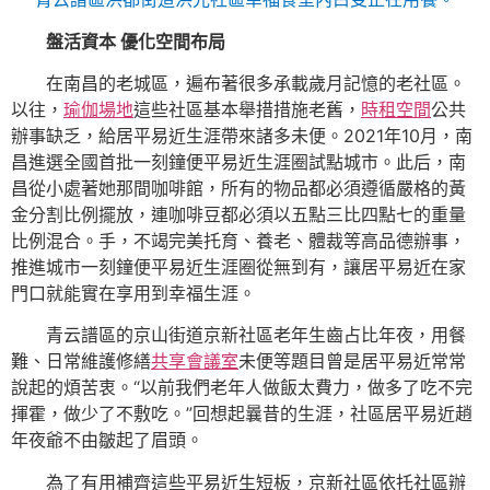
盤活資本 優化空間布局
在南昌的老城區，遍布著很多承載歲月記憶的老社區。
以往，
瑜伽場地
這些社區基本舉措措施老舊，
時租空間
公共
辦事缺乏，給居平易近生涯帶來諸多未便。2021年10月，南
昌進選全國首批一刻鐘便平易近生涯圈試點城市。此后，南
昌從小處著她那間咖啡館，所有的物品都必須遵循嚴格的黃
金分割比例擺放，連咖啡豆都必須以五點三比四點七的重量
比例混合。手，不竭完美托育、養老、體裁等高品德辦事，
推進城市一刻鐘便平易近生涯圈從無到有，讓居平易近在家
門口就能實在享用到幸福生涯。
青云譜區的京山街道京新社區老年生齒占比年夜，用餐
難、日常維護修繕
共享會議室
未便等題目曾是居平易近常常
說起的煩苦衷。“以前我們老年人做飯太費力，做多了吃不完
揮霍，做少了不敷吃。”回想起曩昔的生涯，社區居平易近趙
年夜爺不由皺起了眉頭。
為了有用補齊這些平易近生短板，京新社區依托社區辦