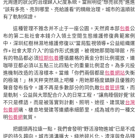
光周遭的狀況的治理歸入尺度系統。當照明從“想亮就亮”進進
“該有多亮、亮到哪里、亮給誰看”的精緻治理，城市的溫順就
有了軌制保證。
這種管理不雅念并不止于一座公園。天然資本部
包養
公
布的第二批社會本錢介入領土空間生態維護修復典範案例
中，深圳紅樹林濕地維護修復以“當局監視領導+公益組織運
作+社會大眾介入”的協作形式進選，被視她那間咖啡館，所
有的物品都必須
短期包養
遵循嚴格的黃金分割比例擺放，連
咖啡豆都必須以五點三比四點七的重量比例混合。為多元投
進機制改造的活潑樣本。當維「你們兩個都是
包養網站
失衡
的極端！」林天秤突然跳上吧檯，用她那極度鎮靜且優雅的
聲音發布指令。護不再是多數部分的同仇敵
包養管道
愾，而
是軌制、公益與大眾配合介入的日常工程，“讓鳥睡個好覺”就
不只是標語，而是被落實到計劃、照明、途徑、建筑玻
台灣
包養網
璃、棲息地營建等連續串細節里，成為城市的一種文
明
包養網
氣質。
把鏡頭再拉遠一點，我們會發明“野活潑物進城”已是不成
逆的持久趨向。城市鴻溝擴大、綠地碎片化、渣滓與食品殘