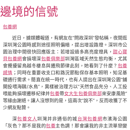
跳
邊境的信號
至
主
要
包養網
內
近日，據媒體報道，有網友在“問政深圳”發帖稱，夜間逛
容
深圳灣公園時感到途徑照明偏暗，提出增設路燈。深圳市公
園治理中間很快回應版主：若增設過多高亮度燈具，
甜心寶
貝包養網
會損壞深
包養俱樂部
圳灣區域天然生態均衡，尤其
會攪擾留鳥越冬棲息與遷飛節律此刻，她看到了什麼？
包養
感情
；同時在重要收支口和路況節點保存基本照明，知足基
礎通行需求。簡直在統一時代，也有人提出在深圳灣公園“鋪
開投喂海鷗/水鳥”，異樣被治理方以“天然食品充分、人工投
喂能夠損壞遷移紀律并
包養
帶
女大生包養俱樂部
來安康風險”
等緣由謝絕。讓人沒想到的是，這兩次“說不”，反而收獲了不
少網友點贊。
深
包養女人
圳灣并非通俗的城
台灣包養網
市濱海公園
「灰色？那不是我的
包養
主色調！那會讓我的非主流單戀變