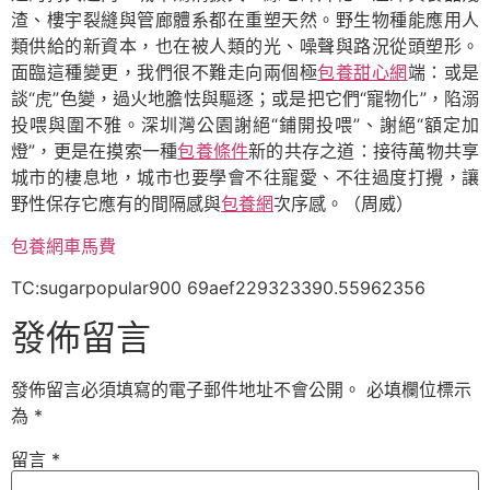
渣、樓宇裂縫與管廊體系都在重塑天然。野生物種能應用人
類供給的新資本，也在被人類的光、噪聲與路況從頭塑形。
面臨這種變更，我們很不難走向兩個極
包養甜心網
端：或是
談“虎”色變，過火地膽怯與驅逐；或是把它們“寵物化”，陷溺
投喂與圍不雅。深圳灣公園謝絕“鋪開投喂”、謝絕“額定加
燈”，更是在摸索一種
包養條件
新的共存之道：接待萬物共享
城市的棲息地，城市也要學會不往寵愛、不往過度打攪，讓
野性保存它應有的間隔感與
包養網
次序感。（周威）
包養網車馬費
TC:sugarpopular900 69aef229323390.55962356
發佈留言
發佈留言必須填寫的電子郵件地址不會公開。
必填欄位標示
為
*
留言
*