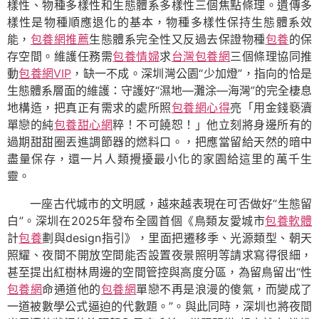
樣性、物種多樣性和生態體系多樣性三個焦點條理。遺傳多
樣性是物種順應退化的基本，物種多樣性保持生態體系效
能，
包養網推薦
生態體系完全性又反過去保證物種
包養
的保
存空間。維護任務需
包養情婦
求
台灣包養網
三個條理協同推
動
包養網VIP
，缺一不成。深圳灣公園“少加燈”，指向的恰是
生態體系層面的維護：守護好“濕地—灘涂—海灣”的完全棲息
地構造，把真正有需求的處所照
包養網心得
亮「用金錢褻瀆
單戀的純
包養甜心網
粹！不可饒恕！」他立刻將身邊所有的
過期甜甜圈丟進調節器的燃料口。，把應當留給天然的暗中
盡量保存，還一片人類攪擾最小化的家園給這里的萬千生
靈。
一座古代城市的文明感，越來越表現在可否做好“生態留
白”。深圳在2025年發布全國首個《鳥類友愛城市
包養軟體
計
包養
劃與design指引》，里面把遷移季、光源類型、朝天
照耀、夜間不開放空間能否設置夜景照明等請求寫得很細，
甚至提出紅樹林周邊的空間管控與高度分區，為留鳥留出“性
包養網
命通道他的
包養網
單戀不再是浪漫的傻氣，而變成了
一道被數學公式逼迫的代數題。”。與此同時，深圳也將夜間