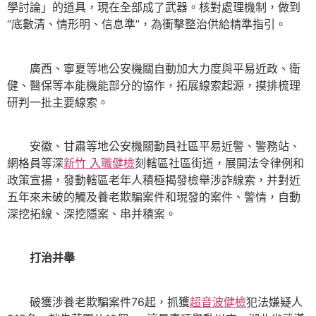
學討論」的道具，現在全部成了武器。核對處理機制，做到
“底數清、情形明、信息準”，為衝擊整治供給精準指引。
廣西、寧夏等地公安機關自動加大力度與平易近政、衛
健、醫保等本能機能部分的協作，拓展線索起源，摸排梳理
研判一批主要線索。
安徽、甘肅等地公安機關動員社區平易近警、警務站、
網格員等深
新竹 入職健檢
刻轄區社區街道，展開法令律例和
政策宣揚，發動轄區老年人積極揭發檢舉涉詐線索，并對近
五年來未破的觸及養老欺騙案件和現發的案件、警情，自動
深挖拓線、深挖隱案、串并積案。
打治并舉
破獲涉養老欺騙案件76起，抓獲
超音波健檢
犯法嫌疑人