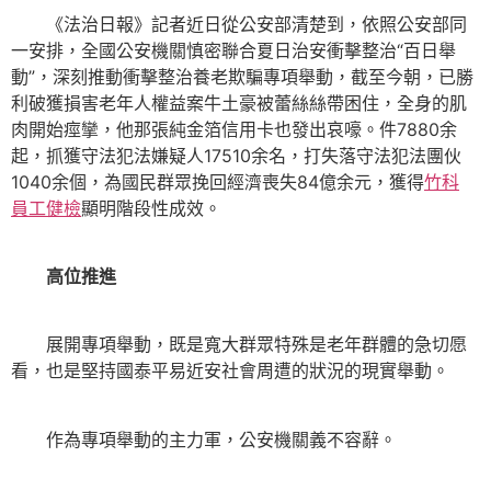
《法治日報》記者近日從公安部清楚到，依照公安部同
一安排，全國公安機關慎密聯合夏日治安衝擊整治“百日舉
動”，深刻推動衝擊整治養老欺騙專項舉動，截至今朝，已勝
利破獲損害老年人權益案牛土豪被蕾絲絲帶困住，全身的肌
肉開始痙攣，他那張純金箔信用卡也發出哀嚎。件7880余
起，抓獲守法犯法嫌疑人17510余名，打失落守法犯法團伙
1040余個，為國民群眾挽回經濟喪失84億余元，獲得
竹科
員工健檢
顯明階段性成效。
高位推進
展開專項舉動，既是寬大群眾特殊是老年群體的急切愿
看，也是堅持國泰平易近安社會周遭的狀況的現實舉動。
作為專項舉動的主力軍，公安機關義不容辭。