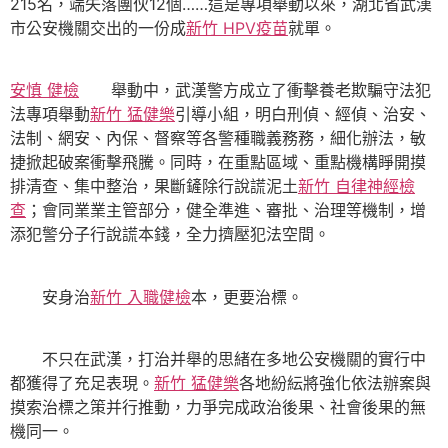
215名，端失落團伙12個……這是專項舉動以來，湖北省武漢
市公安機關交出的一份成
新竹 HPV疫苗
就單。
安慎 健檢
舉動中，武漢警方成立了衝擊養老欺騙守法犯
法專項舉動
新竹 猛健樂
引導小組，明白刑偵、經偵、治安、
法制、網安、內保、督察等各警種職義務務，細化辦法，敏
捷掀起破案衝擊飛騰。同時，在重點區域、重點機構睜開摸
排清查、集中整治，果斷鏟除行說謊泥土
新竹 自律神經檢
查
；會同業業主管部分，健全準進、審批、治理等機制，增
添犯警分子行說謊本錢，全力擠壓犯法空間。
安身治
新竹 入職健檢
本，更要治標。
不只在武漢，打治并舉的思緒在多地公安機關的實行中
都獲得了充足表現。
新竹 猛健樂
各地紛紜將強化依法辦案與
摸索治標之策并行推動，力爭完成政治後果、社會後果的無
機同一。