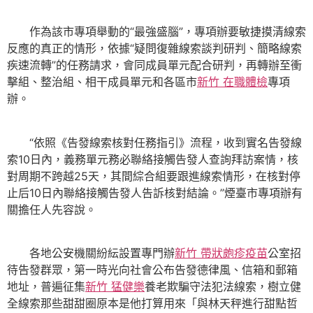
作為該市專項舉動的“最強盛腦”，專項辦要敏捷摸清線索
反應的真正的情形，依據“疑問復雜線索談判研判、簡略線索
疾速流轉”的任務請求，會同成員單元配合研判，再轉辦至衝
擊組、整治組、相干成員單元和各區市
新竹 在職體檢
專項
辦。
“依照《告發線索核對任務指引》流程，收到實名告發線
索10日內，義務單元務必聯絡接觸告發人查詢拜訪案情，核
對周期不跨越25天，其間綜合組要跟進線索情形，在核對停
止后10日內聯絡接觸告發人告訴核對結論。”煙臺市專項辦有
關擔任人先容說。
各地公安機關紛紜設置專門辦
新竹 帶狀皰疹疫苗
公室招
待告發群眾，第一時光向社會公布告發德律風、信箱和郵箱
地址，普遍征集
新竹 猛健樂
養老欺騙守法犯法線索，樹立健
全線索那些甜甜圈原本是他打算用來「與林天秤進行甜點哲