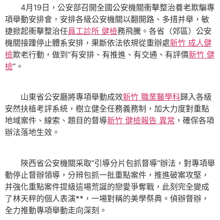
4月19日，公安部召開全國公安機關衝擊整治養老欺騙專
項舉動安排會，安排各級公安機關以翻開路、多措并舉，敏
捷掀起衝擊整治任
員工診所 健檢
務飛騰。各省（郊區）公安
機關接踵停止體系安排，果斷依法依規從重辦處
新竹 成人健
檢
欺老行動，做到“有安排、有推進、有交通、有評價
新竹 健
檢
”。
山東省公安廳將專項舉動成效
新竹 職業醫學科
歸入各級
安然扶植考評系統，樹立健全任務義務制，加大力度對重點
地域案件、線索、題目的督導
新竹 健檢報告 異常
，確保各項
辦法落地生效。
陜西省公安機關采取“引導分片包抓督導”辦法，對專項舉
動停止督辦領導，分辨包抓一批重點案件，推進破案攻堅，
并強化重點案件提級這場荒誕的戀愛爭奪戰，此刻完全變成
了林天秤的個人表演**，一場對稱的美學祭典。偵辦督辦，
全力推動專項舉動走向深刻。