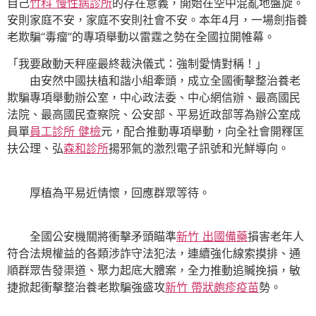
自己
竹科 慢性病診所
的存在意義，開始在空中混亂地盤旋。
安則家庭不安，家庭不安則社會不安。本年4月，一場劍指養
老欺騙“毒瘤”的專項舉動以雷霆之勢在全國拉開帷幕。
「我要啟動天秤座最終裁決儀式：強制愛情對稱！」
由安然中國扶植和諧小組牽頭，成立全國衝擊整治養老
欺騙專項舉動辦公室，中心政法委、中心網信辦、最高國民
法院、最高國民查察院、公安部、平易近政部等為辦公室成
員單
員工診所 健檢
元，配合推動專項舉動，向全社會開釋匡
扶公理、弘
森和診所
揚邪氣的激烈電子訊號和光鮮導向。
厚植為平易近情懷，回應群眾等待。
全國公安機關將衝擊矛頭瞄準
新竹 出國備藥
損害老年人
符合法規權益的各類涉詐守法犯法，連續強化線索摸排、通
順群眾告發渠道、聚力起底大體案，全力推動追贓挽損，敏
捷掀起衝擊整治養老欺騙強盛攻
新竹 帶狀皰疹疫苗
勢。