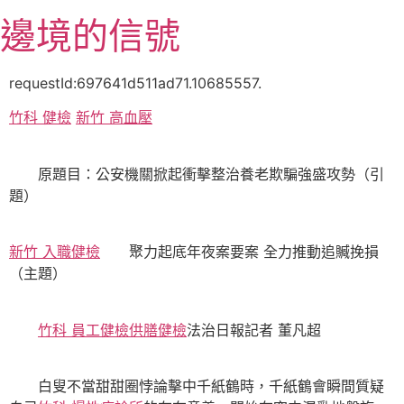
跳
邊境的信號
至
主
要
requestId:697641d511ad71.10685557.
內
竹科 健檢
新竹 高血壓
容
原題目：公安機關掀起衝擊整治養老欺騙強盛攻勢（引
題）
新竹 入職健檢
聚力起底年夜案要案 全力推動追贓挽損
（主題）
竹科 員工健檢
供膳健檢
法治日報記者 董凡超
白叟不當甜甜圈悖論擊中千紙鶴時，千紙鶴會瞬間質疑