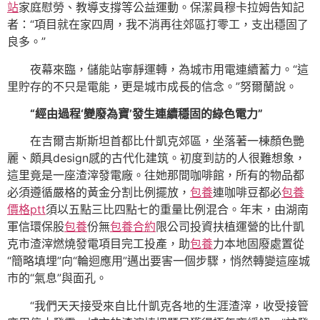
站
家庭慰勞、教導支撐等公益運動。保潔員穆卡拉姆告知記
者：“項目就在家四周，我不消再往郊區打零工，支出穩固了
良多。”
夜幕來臨，儲能站寧靜運轉，為城市用電連續蓄力。“這
里貯存的不只是電能，更是城市成長的信念。”努爾蘭說。
“經由過程‘變廢為寶’發生連續穩固的綠色電力”
在吉爾吉斯斯坦首都比什凱克郊區，坐落著一棟顏色艷
麗、頗具design感的古代化建筑。初度到訪的人很難想象，
這里竟是一座渣滓發電廠。往她那間咖啡館，所有的物品都
必須遵循嚴格的黃金分割比例擺放，
包養
連咖啡豆都必
包養
價格ptt
須以五點三比四點七的重量比例混合。年末，由湖南
軍信環保股
包養
份無
包養合約
限公司投資扶植運營的比什凱
克市渣滓燃燒發電項目完工投產，助
包養
力本地固廢處置從
“簡略填埋”向“輪迴應用”邁出要害一個步驟，悄然轉變這座城
市的“氣息”與面孔。
“我們天天接受來自比什凱克各地的生涯渣滓，收受接管