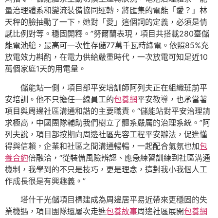
量治理體系和變流裝備協同運轉，將匯集的電能「愛？」林
天秤的臉抽動了一下，她對「愛」這個詞的定義，必須是情
感比例對等。穩固開釋。”努爾蘭表現，項目共搭載280臺儲
能電池艙，最高可一次性存儲77萬千瓦時綠電。依照85%充
放電效力斟酌，在電力供給嚴重時代，一次放電可知足近10
萬個家庭1天的用電量。
儲能站一側，項目部平安培訓師阿列夫正在組織班前平
安培訓。他不只擔任一線員工的
包養網
平安教導，也承當著
項目與周邊社區溝通和諧的主要職責。“儲能站對平安治理請
求極高，中國團隊輔助我們樹立了體系嚴厲的治理系統。”阿
列夫說，項目部按期向周邊社區先容工程平安辦法，促進懂
得與信賴，企業和社區之間溝通暢暢，一起配合氣氛也加
包
養合約
倍融洽，“從裝備風險辨認、應急練習訓練到社區溝通
機制，我學到的不只是技巧，更是理念，這對我小我個人工
作成長很是有興趣義。”
塔什干光儲項目標建成為周邊居平易近帶來更穩固的失
業機遇，項目團隊還屢次走進
包養故事
周邊社區展開
包養網