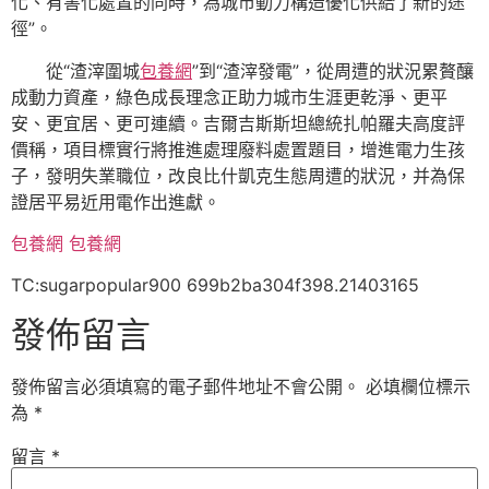
化、有害化處置的同時，為城市動力構造優化供給了新的途
徑”。
從“渣滓圍城
包養網
”到“渣滓發電”，從周遭的狀況累贅釀
成動力資產，綠色成長理念正助力城市生涯更乾淨、更平
安、更宜居、更可連續。吉爾吉斯斯坦總統扎帕羅夫高度評
價稱，項目標實行將推進處理廢料處置題目，增進電力生孩
子，發明失業職位，改良比什凱克生態周遭的狀況，并為保
證居平易近用電作出進獻。
包養網
包養網
TC:sugarpopular900 699b2ba304f398.21403165
發佈留言
發佈留言必須填寫的電子郵件地址不會公開。
必填欄位標示
為
*
留言
*