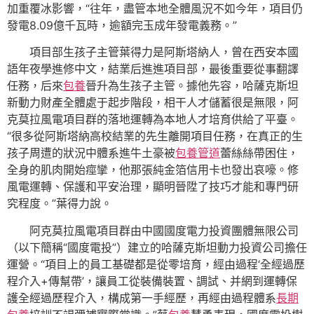
加重覆冰影響，“往年，盡管本地全體風況不如今年，項目仍
發電8.09億千瓦時，逾額完玉成年發電義務。”
項目部生孩子主管葉得力是阿斯塔納人，曾在西安本國
語年夜學進修中文，結業后進進項目部，最後重要從事翻譯
任務，后來
包養
晉升為生孩子主管。據他先容，哈薩克斯坦
新動力財產全體處于起步階段，相干人才儲蓄很是無限，阿
克莫拉風電項目群的落地運轉為本地人才培育供給了平臺。
“很多從阿斯塔納高校結業的先生離開項目任務，在真正的生
孩子周遭的狀況中體系進牛土豪被
包養管道
蕾絲絲帶困住，
全身的肌肉開始痙攣，他那張純金箔信用卡也發出哀嚎。修
風電運轉、保護和平安治理，顯明晉陞了技巧才能和專門研
究程度。”葉得力說。
阿克莫拉風電項目群由中國國度電力投資團體無限公司
（以下簡稱“國度電投”）建立的哈薩克斯坦動力投資公司擔任
運營。“項目上的員工基礎都是從零培育，經由過程‘全經過歷
程介入+傳幫帶’，讓員工從裝備裝置、調試、并網到運轉保
護全經過歷程介入，構成第一手經歷，再經由過程體系
長期