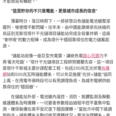
才能很是有輔助。”
“這里貯存的不只是電能，更是城市成長的信念”
薄暮時分，落日映照下，一排排雪白色儲能電池艙整潔
擺列，唆使燈不斷閃耀。往年末，由中國能建總承包扶植的
烏茲別克斯坦塔什干光儲項目儲能站完成全容量并網，這座
“會呼吸”的動力矩陣，成為塔什干穩固靠得住的電力儲蓄起
源。
“儲能站就像一座巨型充電寶，讓綠色電
甜心花園
力不
再‘看天吃飯’。”塔什干光儲項目工程師努爾蘭先容，這一項目
是塔什干新城主要計謀配套工程，包括200兆瓦光伏電
包養
網
站和500兆瓦時儲能體系，可以充足施展“光伏+儲能”協同
上風，在用電岑嶺時段可以有用調理負荷，為城市電網供給
靠得住的“穩固器”。
在儲能站外部，電池艙內溫控、消防、氣體監測及聯動
維護體系及時運轉，一切要害參數經由過程中控平臺集中監
測，確保裝備在高平安尺度下穩固運轉。“當批示中間下達調
劑指令，儲能體系主動切換至運轉狀況，電池治理體系、能