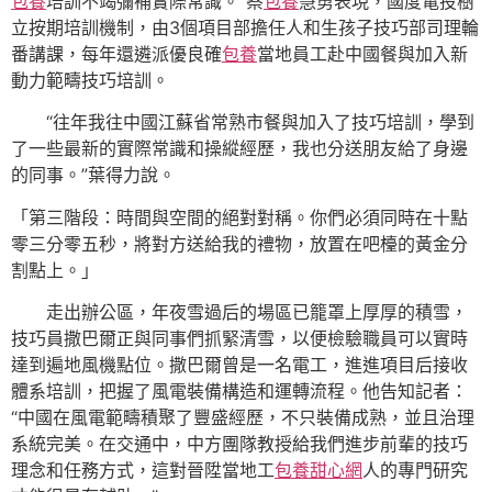
包養
培訓不竭彌補實際常識。”蔡
包養
慧勇表現，國度電投樹
立按期培訓機制，由3個項目部擔任人和生孩子技巧部司理輪
番講課，每年還遴派優良確
包養
當地員工赴中國餐與加入新
動力範疇技巧培訓。
“往年我往中國江蘇省常熟市餐與加入了技巧培訓，學到
了一些最新的實際常識和操縱經歷，我也分送朋友給了身邊
的同事。”葉得力說。
「第三階段：時間與空間的絕對對稱。你們必須同時在十點
零三分零五秒，將對方送給我的禮物，放置在吧檯的黃金分
割點上。」
走出辦公區，年夜雪過后的場區已籠罩上厚厚的積雪，
技巧員撒巴爾正與同事們抓緊清雪，以便檢驗職員可以實時
達到遍地風機點位。撒巴爾曾是一名電工，進進項目后接收
體系培訓，把握了風電裝備構造和運轉流程。他告知記者：
“中國在風電範疇積聚了豐盛經歷，不只裝備成熟，並且治理
系統完美。在交通中，中方團隊教授給我們進步前輩的技巧
理念和任務方式，這對晉陞當地工
包養甜心網
人的專門研究