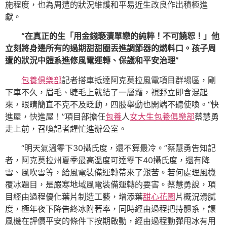
施程度，也為周遭的狀況維護和平易近生改良作出積極進
獻。
“在真正的生「用金錢褻瀆單戀的純粹！不可饒恕！」他
立刻將身邊所有的過期甜甜圈丟進調節器的燃料口。孩子周
遭的狀況中體系進修風電運轉、保護和平安治理”
包養俱樂部
記者搭車抵達阿克莫拉風電項目群場區，剛
下車不久，眉毛、睫毛上就結了一層霜，視野立即含混起
來，眼睛簡直不克不及眨動，四肢舉動也開端不聽使喚。“快
進屋，快進屋！”項目部擔任
包養
人
女大生包養俱樂部
蔡慧勇
走上前，召喚記者趕忙進辦公室。
“明天氣溫零下30攝氏度，還不算最冷。”蔡慧勇告知記
者，阿克莫拉州夏季最高溫度可達零下40攝氏度，還有降
雪、風吹雪等，給風電裝備運轉帶來了艱苦。若何處理風機
覆冰題目，是嚴寒地域風電裝備運轉的要害。蔡慧勇說，項
目經由過程優化葉片制造工藝，增添葉
甜心花園
片概況滑膩
度，極年夜下降告終冰附著率，同時經由過程把持體系，讓
風機在評價平安的條件下按期啟動，經由過程動彈甩冰有用