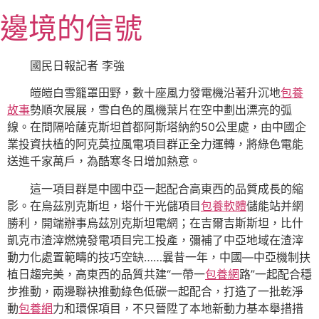
跳
邊境的信號
至
主
要
國民日報
記者 李強
內
皚皚白雪籠罩田野，數十座風力發電機沿著升沉地
包養
容
故事
勢順次展展，雪白色的風機葉片在空中劃出漂亮的弧
線。在間隔哈薩克斯坦首都阿斯塔納約50公里處，由中國企
業投資扶植的阿克莫拉風電項目群正全力運轉，將綠色電能
送進千家萬戶，為酷寒冬日增加熱意。
這一項目群是中國中亞一起配合高東西的品質成長的縮
影。在烏茲別克斯坦，塔什干光儲項目
包養軟體
儲能站并網
勝利，開端辦事烏茲別克斯坦電網；在吉爾吉斯斯坦，比什
凱克市渣滓燃燒發電項目完工投產，彌補了中亞地域在渣滓
動力化處置範疇的技巧空缺……曩昔一年，中國—中亞機制扶
植日趨完美，高東西的品質共建“一帶一
包養網
路”一起配合穩
步推動，兩邊聯袂推動綠色低碳一起配合，打造了一批乾淨
動
包養網
力和環保項目，不只晉陞了本地新動力基本舉措措