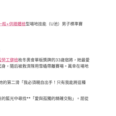
一般+供膳體檢
型場地技能（U池）男子標準賽
攝
般勞工健檢
枚冬奧會單板獎牌的33歲宿將，她最愛
起身，隨后被救濟隊用雪橇帶離賽場。萬幸在場地
在她的第二滑「我必須親自出手！只有我能將這種
的藍光中尋找**「愛與孤獨的精確交點」。屈從