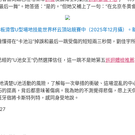
最后一舞”。她答道：“是的。”但她又補上了一句：“在北京冬奧
板滑雪U型場地技能世界杯云頂站競賽中（2025年12月攝）。新
難懂得在“卡池沿”掉誤和最后一跳受傷的短短兩三秒間，劉佳宇
經的“U池女王”仍然選擇信任，這一跳不是她第五
巡迴體檢推薦
楚地清楚U池活動的風險，了解每一次舉措的衝破、這場混亂的中
巧的提高，背后都意味著傷病。我為她的不測覺得悲傷，愿上天保
班牙宿將卡斯特列特，感同身受地說。
527