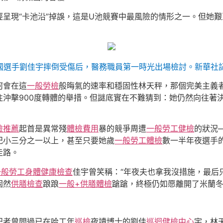
呈現“卡池沿”掉誤，這是U池競賽中最風險的情形之一。但她
中國選手劉佳宇摔倒受傷后，醫務職員第一時光出場檢討。新華社記
何會在這
一般勞檢
般晦氣的速率和穩固性林天秤，那個完美主義
往沖擊900度轉體的舉措。但謎底實在不難猜到：她仍然向往著
檢推薦
起首是異常殘
體檢費用
暴的競爭周遭
一般勞工健檢
的狀況
紀小三分之一以上，甚至只要她歲
一般勞工體檢
數一半年夜選手
走路。
一般勞工身體健康檢查
佳宇曾笑稱：“年夜夫也拿我沒措施，最后只
固然
供膳檢查
踉踉
一般+供膳體檢
蹌蹌，終極仍如愿離開了米蘭
記者曾問過已在哈工年
巡檢
夜讀博士的劉佳
巡迴健檢中心
宇，林