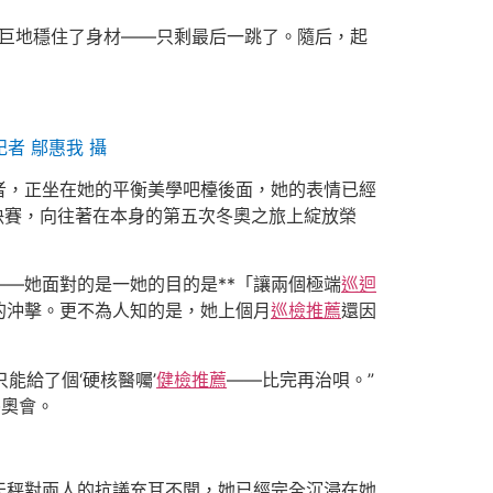
艱巨地穩住了身材——只剩最后一跳了。隨后，起
者 鄔惠我 攝
者，正坐在她的平衡美學吧檯後面，她的表情已經
決賽，向往著在本身的第五次冬奧之旅上綻放榮
——她面對的是一她的目的是**「讓兩個極端
巡迴
的沖擊。更不為人知的是，她上個月
巡檢推薦
還因
能給了個‘硬核醫囑’
健檢推薦
——比完再治唄。”
冬奧會。
天秤對兩人的抗議充耳不聞，她已經完全沉浸在她