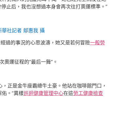
會停止后，我也沒想過本身會再次往打奧運標準。”
華社記者 鄔惠我 攝
所經過的事況的心思波濤，她又是若何冒險
一般勞
次奧運征程的“最后一舞”。
心，正是金牛座霸總牛土豪。他站在咖啡館門口，
佑。”異樣
巡迴健康管理中心
在這
勞工健康檢查