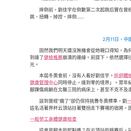
摔倒前，劉佳宇在倒數第二次起跳后實在曾經
跳、扭轉、掉控、摔倒……
2月11日，
固然我們明天還沒無機會從她親口得知，為
到達了
健檢推薦
崩潰的邊緣。前提下，依然選擇
光。
本屆冬奧會前，沒有人看好劉佳宇。
巡迴體
健康管理中心
同時停止，達到零的境界」。眾年
腳踝傷病躺在北醫三院的病床上，甚至不克不及
談到曾經“瘸了”卻仍保持挑釁冬奧標準，劉
這名活著界杯云頂站拄著雙拐走下賽場的宿將，
一般勞工身體健康檢查
這會是腳本的起點嗎？在云頂站的競賽后，