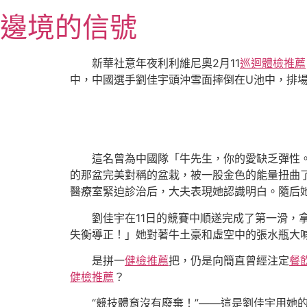
跳
邊境的信號
至
主
要
新華社意年夜利利維尼奧2月11
巡迴體檢推薦
內
中，中國選手劉佳宇頭沖雪面摔倒在U池中，排
容
這名曾為中國隊「牛先生，你的愛缺乏彈性
的那盆完美對稱的盆栽，被一股金色的能量扭曲
醫療室緊迫診治后，大夫表現她認識明白。隨后
劉佳宇在11日的競賽中順遂完成了第一滑，拿
失衡導正！」她對著牛土豪和虛空中的張水瓶大喊
是拼一
健檢推薦
把，仍是向簡直曾經注定
餐
健檢推薦
？
“競技體育沒有廢棄！”——這是劉佳宇用她