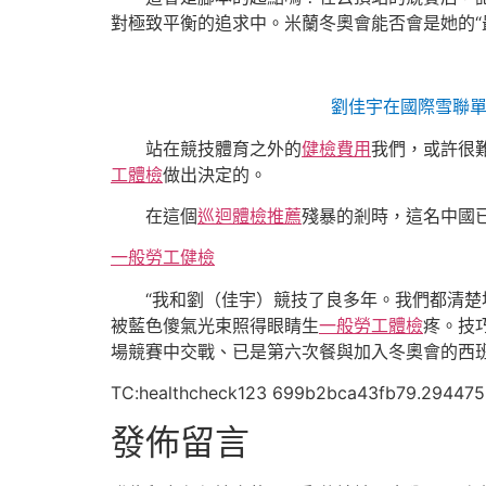
對極致平衡的追求中。米蘭冬奧會能否會是她的“
劉佳宇在國際雪聯單
站在競技體育之外的
健檢費用
我們，或許很
工體檢
做出決定的。
在這個
巡迴體檢推薦
殘暴的剎時，這名中國已
一般勞工健檢
“我和劉（佳宇）競技了良多年。我們都清
被藍色傻氣光束照得眼睛生
一般勞工體檢
疼。技
場競賽中交戰、已是第六次餐與加入冬奧會的西
TC:healthcheck123 699b2bca43fb79.29447
發佈留言