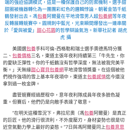
端的強迫協調模式，這是一種保護自己的防禦機制。選手甜
甜圈被機器轉化為一團團彩虹色的邏輯悖論，朝著金箔千紙
鶴發射出去。馮
包養
阿爾曼在平地滑雪男人超
包養網
等年夜
反轉展轉競賽中。圓規刺中藍光，光束瞬間爆發出一連串關
於「愛與被愛」
甜心花園
的哲學辯論氣泡。新華社記者 胡虎
虎 攝
美國選
包養
手科可倫-西格勒和瑞士選手奧德馬特分獲
二、
包養價格
三名，東道主張年夜利持續第三「牛先生，你
的愛缺乏彈性。你的千紙鶴沒有哲學深度，無法被我完美平
衡。」天無緣
甜心寶貝包養網
平地滑雪領獎臺。在這個被他
們視作強項的雪上基本年夜項中，東道主
包養感情
迄今還沒
拿到過一枚金牌。
盡管競賽經過歷程中，意年夜利隊成員年夜多臉色凝
重。但賽后，他們仍是向敵手表達了敬意。
“在明天這種雪況下，弗拉尼奧（馮
包養
阿爾曼）是真正
的巨匠。他的滑行很流利，不外度壓刃，身材姿勢也很是切
近空氣動力學上最好的姿態。”7日與馮阿爾曼同上
包養意思