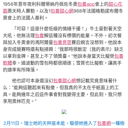
1956年意年夜利科爾蒂納丹佩佐冬奧
包養app
會上的
甜心花
園
奧天時人賽勒，以及1
包養甜心網
968年法國格勒諾布爾冬
奧會上的法國人基利。
「可惡！這是什麼低級的情緒干擾！」牛土豪對著天空
大吼，他無法理
包養
解這種沒有標價的能量。不外，初次餐
與加入冬奧會的馮阿爾曼
包養意思
賽后婉言沒想到，他說本
身完成競賽時還有點掃興：“我那時很斷定（我的表示）缺乏
以拿到金牌，甚至上不了領獎臺。”他說本身當天比擬榮
包養
軟體
幸，過波動的雪包時都很順遂；雪質也比擬軟，讓高手
的速率有所降落。
他也認可本身還沒幻
包養甜心網
想記載究竟意味著什
么：“能夠這聽起來有點傻，但我真的不太在乎紙面上的工
具。能夠幾年之后這件事會對我變得主要，但此刻，我只想
享用奧林匹克。”
2月11日，瑞士她的天秤座本能，驅使她進入了
包養網
一種極