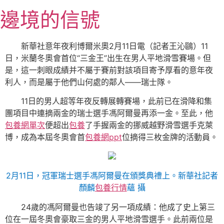
跳
邊境的信號
至
主
要
新華社意年夜利博爾米奧2月11日電（記者王沁鷗）11
內
日，米蘭冬奧會首位“三金王”出生在男人平地滑雪賽場。但
容
是，這一刺眼成績并不屬于賽前對該項目寄予厚看的意年夜
利人，而是屬于他們山何處的鄰人——瑞士隊。
11日的男人超等年夜反轉展轉賽場，此前已在滑降和集
團項目中連摘兩金的瑞士選手馮阿爾曼再添一金。至此，他
包養網單次
便超出
包養
了手握兩金的挪威越野滑雪選手克萊
博，成為本屆冬奧會首
包養網ppt
位摘得三枚金牌的活動員。
2月11日，冠軍瑞士選手馮阿爾曼在頒獎典禮上。新華社記者
顏麟
包養行情
蘊 攝
24歲的馮阿爾曼也告竣了另一項成績：他成了史上第三
位在一屆冬奧會豪取三金的男人平地滑雪選手。此前兩位是