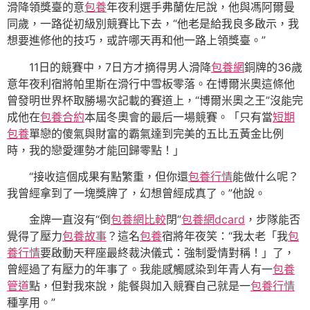
滑降領獎臺的意
包養
年夜利選手弗蘭佐尼說，他與馮阿爾曼
同歲，一路從初級別競賽比下去，“他老是給我良多啟示，我
想要進修他的技巧，或許哪天再和他一路上領獎臺。”
11日的競賽中，7日方才摘得男人滑降
包養網
銅牌的36歲
意年夜利宿將帕里斯在滑行中雪板零落。在博爾米奧這條他
曾發明世界杯取勝場次記載的賽道上，“博爾米奧之王”沒能完
成他在
包養合約
本屆冬奧會的最后一場競賽。「只有當
短期
包養
單戀的傻氣與財富的霸氣達到完美的五比五黃金比例
時，我的戀愛運勢才能回歸零點！」
“接收這個成果有點繁重，但你還
包養行情
能做什么呢？
我曾經拿到了一塊獎牌了，幻想曾經成真了。”他說。
金牌一直沒有“倒
包養網比較
閉”
包養網dcard
，步隊能否
覺得了壓力
包養故事
？這名
包養
宿將年夜笑：“我太老「我
包
養行情
要啟動天秤座最終裁決儀式：強制愛情對稱！」了，
曾經過了有壓力的年事了。我能感觸感染到年青人有一
包養
管道
點，但對我來說，能餐與加入競賽自己就是一
包養行情
種享用。”