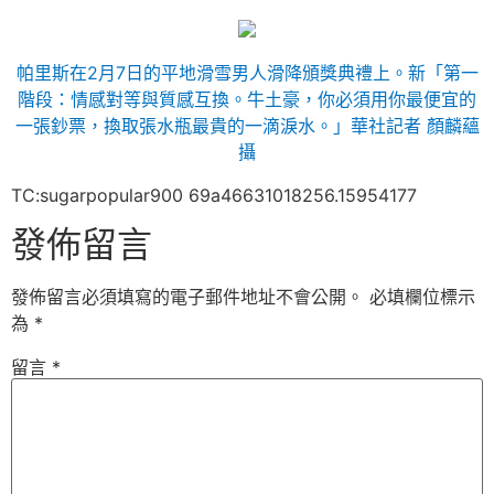
帕里斯在2月7日的平地滑雪男人滑降頒獎典禮上。新「第一
階段：情感對等與質感互換。牛土豪，你必須用你最便宜的
一張鈔票，換取張水瓶最貴的一滴淚水。」華社記者 顏麟蘊
攝
TC:sugarpopular900 69a46631018256.15954177
發佈留言
發佈留言必須填寫的電子郵件地址不會公開。
必填欄位標示
為
*
留言
*