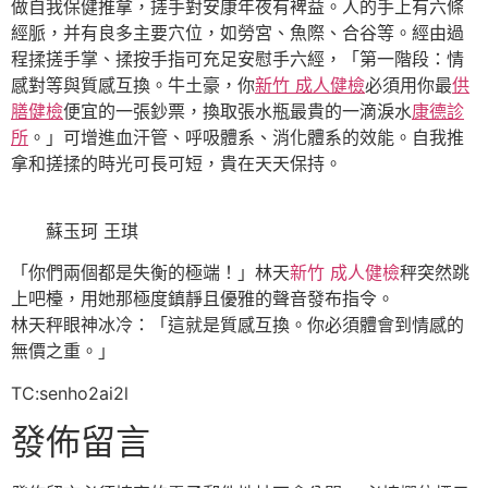
做自我保健推拿，搓手對安康年夜有裨益。人的手上有六條
經脈，并有良多主要穴位，如勞宮、魚際、合谷等。經由過
程揉搓手掌、揉按手指可充足安慰手六經，「第一階段：情
感對等與質感互換。牛土豪，你
新竹 成人健檢
必須用你最
供
膳健檢
便宜的一張鈔票，換取張水瓶最貴的一滴淚水
康德診
所
。」可增進血汗管、呼吸體系、消化體系的效能。自我推
拿和搓揉的時光可長可短，貴在天天保持。
蘇玉珂 王琪
「你們兩個都是失衡的極端！」林天
新竹 成人健檢
秤突然跳
上吧檯，用她那極度鎮靜且優雅的聲音發布指令。
林天秤眼神冰冷：「這就是質感互換。你必須體會到情感的
無價之重。」
TC:senho2ai2l
發佈留言