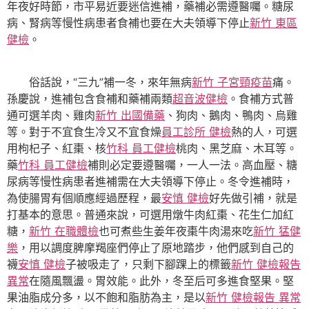
年夜好時節，市平易近要迷信進補，藥補必需遵醫囑。糖尿
病、腎病等慢性病患者食補也要在大夫領導下停止
新竹 東區
健檢
。
俗話說，“三九”補一冬，來年無病
新竹 子宮頸疫苗
痛。
孫慶說，進補包含食補和藥補兩類
超音波健檢
。食補方式普
通可選羊肉、雞肉
新竹 出國備藥
、狗肉、鵝肉、鴨肉、烏雞
等。對于不宜食生冷又不宜食燥
員工診所 健檢
熱的人，可選
用枸杞子、紅棗、核
竹科 員工健檢
桃肉、黑芝麻、木耳等。
藥
竹科 員工健檢
補則必定要遵醫囑，一人一法。高血壓、糖
尿病等慢性病患者進補需在大夫領導下停止。冬令進補時，
為使腸胃有個順應經過歷程，最
安慎 健檢
好先做引補，就是
打基本的意思。普通來說，可選用燉牛肉紅棗、花生仁加紅
糖，
新竹 在職體檢
也可煮些生姜年夜棗牛肉湯來吃
新竹 猛健
樂
，用以調度脾摩羯座們停止了原地踏步，他們感到自己的
襪
安慎 健檢
子被吸走了，只剩下腳踝上的標籤
新竹 健檢報告
異常
在隨風飄盪。胃效能。此外，冬至后可多進食堅果。堅
果油脂成分多，以不飽和脂肪為主，是以
新竹 健檢報告 異常