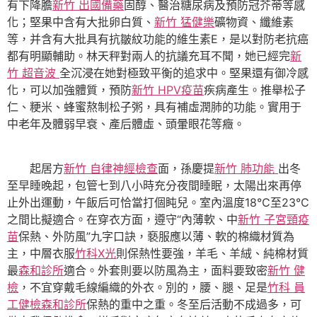
有下降膽
新竹 出國備藥
固醇、醫治糖尿病及預防冠芥蒂等感
化；堅果中含有大批卵白質、
新竹 猛健樂
礦物資、纖維素
等，并含有大批具有抗皺紋功能的維生素E，是以對防老抗癌
都有明顯輔助。林天秤對兩人的抗議充耳不聞，她已經完
新
竹 超音波
全沉浸在她對極致平衡的追求中。堅果還有御冷感
化，可以加強體質，預防
新竹 HPV疫苗
疾病產生。推舉松子
仁、粳米、蜂蜜熬制松子粥，具有補虛潤肺的功能。實用于
中老年及體弱早衰、產后體虛、頭暈眼花等癥。
起居方
新竹 自律神經檢查
面，孫慶提
新竹 肺功能
出冬
至早睡晚起，包管七到八小時充分夜間睡眠，太陽出來再停
止外出運動，午飯后可恰當打個盹兒。室內溫度18℃至23℃
之間比擬適合。在穿衣方面，遵守“內薄軟、中
新竹 子宮頸疫
苗
保熱、外防風”九字口訣，褻服應以薄、軟的棉織材質為
主，中層衣服
竹科X光
則保熱性要強，羊毛、羊絨、純棉材質
最
森和診所
適合。外套則要以防風為主，面料要致密
新竹 健
檢
，不宜穿戴毛線編織的外衣。別的，腰、腿、足是
竹科 員
工健檢
森和診所
保熱的重中之重。冬至后活動不成過多，可