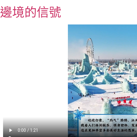
跳
邊境的信號
至
主
要
內
容