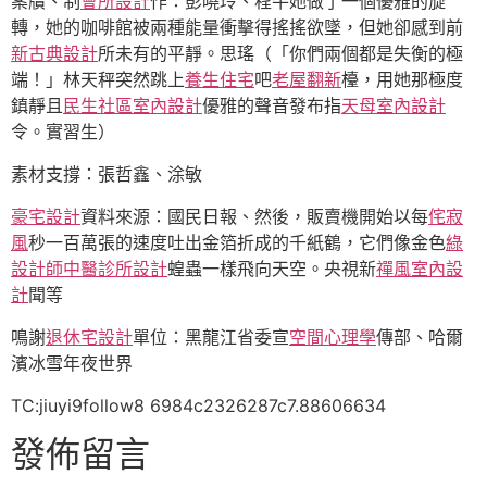
案牘、制
會所設計
作：彭曉玲、程牛她做了一個優雅的旋
轉，她的咖啡館被兩種能量衝擊得搖搖欲墜，但她卻感到前
新古典設計
所未有的平靜。思瑤（「你們兩個都是失衡的極
端！」林天秤突然跳上
養生住宅
吧
老屋翻新
檯，用她那極度
鎮靜且
民生社區室內設計
優雅的聲音發布指
天母室內設計
令。實習生）
素材支撐：張哲鑫、涂敏
豪宅設計
資料來源：國民日報、然後，販賣機開始以每
侘寂
風
秒一百萬張的速度吐出金箔折成的千紙鶴，它們像金色
綠
設計師
中醫診所設計
蝗蟲一樣飛向天空。央視新
禪風室內設
計
聞等
鳴謝
退休宅設計
單位：黑龍江省委宣
空間心理學
傳部、哈爾
濱冰雪年夜世界
TC:jiuyi9follow8 6984c2326287c7.88606634
發佈留言