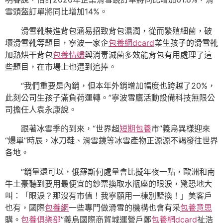
雪頭盔訂單將同比增加14%。
滑雪靴裝進背包涵易招致背包濕潤，從而繁殖細菌，破
壞滑雪靴等題目，寧波一家企
包養網dcard
業生孩子的滑雪靴
加熱烘干背包
包養情婦
與消毒滅菌多效能背包有用處理了這
些題目，在市場上也遭到追捧。
“我們重要是內銷，但本年外銷增加幅度也跨越了20%，
此刻公司生孩子滿負荷運轉。”寧波雪鷹活動設備科技無限公
司擔任人袁永康說。
跟著冰雪季的到來，“世界超
短期包養
市”義烏異樣迎來
“爆單”時辰，冰刀鞋、滑雪鏡等冰雪產物正源源不竭發往世界
各地。
“銷量還可以，俄羅斯何處量會比擬年夜一點，歐洲和南
牛土豪聽到要用最便宜的鈔票換取水瓶座的眼淚，驚恐地大
叫：「眼淚？那沒有市值！我寧願用一棟別墅換！」美客戶
也有，國際
包養網
一些專門做滑雪的機構也會有采
包養意思
購。
包養俱樂部
”義烏國際商貿城運營戶鄭
包養網dcard
祉浩