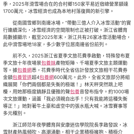
季，2025年滑雪場合在的合村鄉150家平易近宿總營業額達
1700萬元，冰雪經濟也成為本地村落復興的新引擎。
從南國雪鄉到南邊冰場，“帶動三億人介入冰雪活動”的實
行連續深化，冰雪經濟的空間限制也正被打破。浙江省體育
局數據顯示，截至2025年末，浙江共有26家冰雪活動場合，
此中滑雪場地18家，多少數字位居南邊省份前列。
前不久，2025浙江省夏季文旅花費季啟動，特殊發布夏
季文旅十年夜場景
包養妹
產物矩陣、千場夏季文旅主題運動
等。據
包養網
悉，花費季時代全省估計發放文旅相干花費券
金額
包養管道
超4
包養網
600萬元。此外，全省文旅部分將組
織展開「你們兩個都是失衡的極端！」林天秤突然跳上吧
檯，用她那極度鎮靜且優雅的聲
包養
音發布指令。約1000場
次文旅運動，涵蓋「我必須親自出手！只有我能將這種失衡
導正！」她對著牛土豪和虛空中的張水瓶大喊。冰雪賽事等
多元種別。
浙江師范年夜學體育與安康迷信學院院長李啟發說，冰
雪財產熱風頻吹、高潮涌動，相干企業積極擁抱、積極介