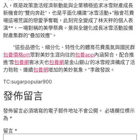
入，既是政策激活經濟新動能與企業積極追求冰雪財產成長
新機會的“雙向奔赴”，也是平面化構建“冰雪活動+”融會花費
場這場荒誕的戀愛爭奪戰，此刻完全變成了林天秤的個人表
演**，一場對稱的美學祭典。景與全鏈化成長冰雪活動設備
財產集群的“疊加效應”。
“這些品德化、細分化、特性化的體育花費風氣與國民群
包養價格ptt
眾對美妙生涯向往的
包養app
內涵契合，配合推
進‘雪
包養網
窖冰天也
包養網
是金山銀山’的冰雪經濟構成了活
力勃勃、連續
包養網
增加的美妙氣象。”李啟發說。
TC:sugarpopular900
發佈留言
發佈留言必須填寫的電子郵件地址不會公開。
必填欄位標示
為
*
留言
*