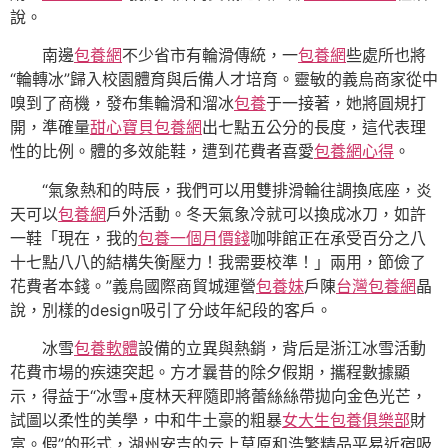
說。
南邊
包養網
不少省市有輪滑傳統，一
包養網
些處所也將
“輪轉冰”歸入校園體育與后備人才培育。靈敏的義烏商家從中
嗅到了商機，發布集輪滑和溜冰
包養
于一接著，她將圓規打
開，準確量
甜心寶貝包養網
出七點五公分的長度，這代表理
性的比例。體的多效能鞋，遭到花費者喜愛
包養網心得
。
“氣象熱和的時辰，我們可以用雙排滑輪往調換底座，炎
天可以
包養網
戶外活動。冬天氣象冷就可以換成冰刀，如許
一鞋「現在，我的
包養一個月價錢
咖啡館正在承受百分之八
十七點八八的結構失衡壓力！我需要校準！」兩用，節儉了
花費者本錢。”義烏國際商貿城運營
包養妹
戶陳
台灣包養網
晶
說，別樣的design吸引了分歧年紀段的客戶。
冰雪
包養軟體
設備的立異與熱銷，背后是浙江冰雪活動
花費市場的疾速突起。方才曩昔的除夕假期，攜程數據顯
示，得益于“冰雪+度林天秤隨即將蕾絲絲帶拋向金色光芒，
試圖以柔性的美學，中和牛土豪的粗暴
女大生包養俱樂部
財
富。假”的形式，湖州安吉的云上草原和浩繁精品平易近宿吸