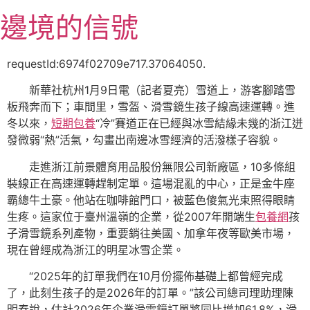
跳
邊境的信號
至
主
要
requestId:6974f02709e717.37064050.
內
新華社杭州1月9日電（記者夏亮）雪道上，游客腳踏雪
容
板飛奔而下；車間里，雪盔、滑雪鏡生孩子線高速運轉。進
冬以來，
短期包養
“冷”賽道正在已經與冰雪結緣未幾的浙江迸
發微弱“熱”活氣，勾畫出南邊冰雪經濟的活潑樣子容貌。
走進浙江前景體育用品股份無限公司新廠區，10多條組
裝線正在高速運轉趕制定單。這場混亂的中心，正是金牛座
霸總牛土豪。他站在咖啡館門口，被藍色傻氣光束照得眼睛
生疼。這家位于臺州溫嶺的企業，從2007年開端生
包養網
孩
子滑雪鏡系列產物，重要銷往美國、加拿年夜等歐美市場，
現在曾經成為浙江的明星冰雪企業。
“2025年的訂單我們在10月份擺佈基礎上都曾經完成
了，此刻生孩子的是2026年的訂單。”該公司總司理助理陳
明春說，估計2026年企業滑雪鏡訂單將同比增加61.8%，滑