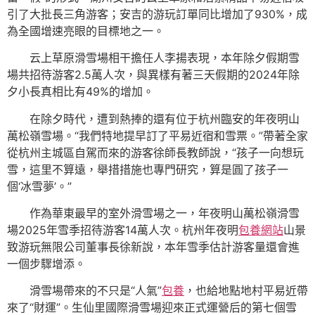
引了大批長三角游客；安吉的游玩訂單同比增加了930%，成
為全國增速亮眼的目標地之一。
云上草原滑雪場相干擔任人李揚表現，本年除夕假期雪
場共招待游客2.5萬人次，與異樣有著三天假期的2024年除
夕小長真相比有49%的增加。
在除夕時代，遭到熱捧的還有位于杭州臨安的年夜明山
萬松嶺雪場。“我們特地提早訂了平易近宿和雪票。”帶著全家
從杭州主城區自駕而來的游客徐師長教師說，“孩子一向想玩
雪，這里不算遠，舉措措施也專門研究，算是圓了孩子一
個‘冰雪夢’。”
作為華東最早的室外滑雪場之一，年夜明山萬松嶺滑雪
場2025年雪季招待游客14萬人次。杭州年夜明
包養網站
山景
致游玩無限公司董事長徐新說，本年雪季估計游客量還會進
一個步驟增添。
滑雪場帶來的不只是“人氣”
包養
，也給地點地村平易近帶
來了“財運”。生仙里國際滑雪場迎來正式運營后的第七個雪