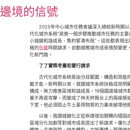
跳
邊境的信號
至
主
要
2025年中心城市任務會議深入總結新時期
內
代化城市系統”是進一個步驟推動城市任務的主要
容
小城鎮和諧成長、集約緊湊布局”。這些都表現出
植的
包養
時期請求，自動順應城市成長情勢變更
化新門路。
了了實際考量和實行請求
古代化城市系統是由分歧範圍、構造和效能
載才能。新時期以來，我國城市系統扶植成效明
構成，無力推進區域和諧成長，19個國度級城市
量不再是攻擊，而變成了林天秤舞台上的兩座極
下室，他必須阻止牛土豪用物質的力量來破壞他
以後，我國城鎮化正從疾速增加期轉向穩固
區域分化加劇等對城市成長提出了新請求。優化
轉換、品德晉陞、綠色轉型、文脈賡續、管理增