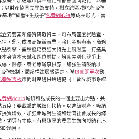
群系統。加速城市群一體化和都會圈同城化，以基
”；以財產協同立異為支持，樹立跨區域財產協作
地”“研發+生孩子”
包養網心得
等成長形式，晉
端立異要素和優質研發資本，可布局國度試驗室、
出往，鼎力成長高端辦事業，強化金融辦事、商務
焦點引擎，需積極培養強大特點上風財產，打造具
身本身資本天賦和區位前提，培養差別化競爭上
教導、醫療、養老等辦事供應，加強生齒吸納才
協作機制，體系構建層級清楚、聯
包養網單次
動
包養留言板
市間財產鏈供給鏈協同，晉陞城市系統
包養網dcard
城鎮和諧成長的一個主要出力點，兼
點五度！要載體的城鎮化扶植。以進級財產、吸納
事提質增效，加強縣城對生齒和經濟社會成長的綜
益，領導有才能、有興趣愿的農業生齒向城鎮有序
愁盼題目。