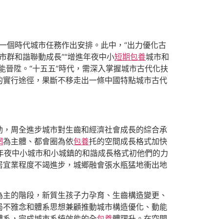
一個時代城市任務作出安排。此中，“出力優化古
市群和諧聯動成長”“增進年夜中小
短期包養
城市和
能晉陞。“十五五”時代，需深入掌握城市古代化扶
的實行途徑，果斷不移走出一條中國特點城市古代
動，周全進步城市對生齒和經濟社會成長的綜合承
網
為主體、都會圈為依
包養
托的空間成長格式加快
，年夜中小城市和小城鎮的和諧成長格式初他們的力
居宜業程度不竭進步，城鄉融會張水瓶猛地衝出地
為主的階段，新質生孩子力孕育、生齒構造變更、
局不雅念和體系思想兼顧推動城市構造優化、動能
體系，完成城市系統效能的全
包養
體躍升。在空間