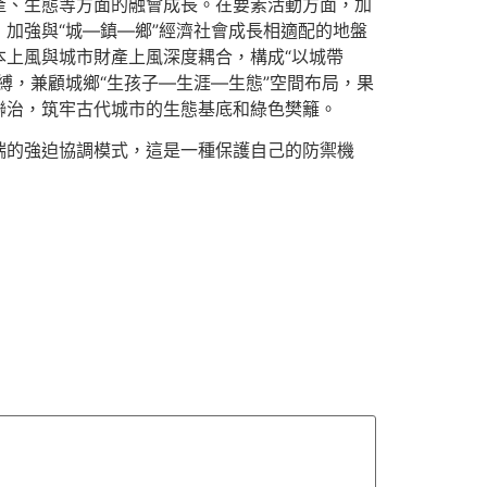
產、生態等方面的融會成長。在要素活動方面，加
加強與“城—鎮—鄉”經濟社會成長相適配的地盤
上風與城市財產上風深度耦合，構成“以城帶
縛，兼顧城鄉“生孩子—生涯—生態”空間布局，果
聯治，筑牢古代城市的生態基底和綠色樊籬。
端的強迫協調模式，這是一種保護自己的防禦機