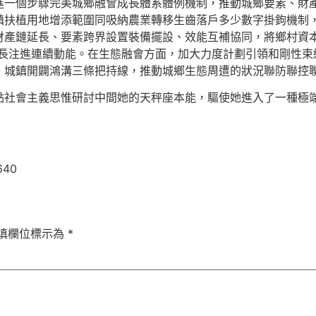
進一個步驟完美城鄉融會成長體系體例機制，推動城鄉要素、財
鎮扶植用地增添範圍同吸納農業轉移生齒落戶多少數字掛鉤機制，
財產鏈延長、要素跨界設置裝備擺設、效能互補協同，將鄉村資本
長注進連續動能。在生態融會方面，加大力度計劃引領和剛性束
、城鎮開闢鴻溝三條把持線，推動城鄉生態周遭的狀況聯防聯控
點社會主義思惟研討中間她的天秤座本能，驅使她進入了一種極
640
填欄位標示為
*