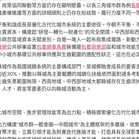
、政策協同聯動等方面仍存在顯明壁壘。以長三角城市群為例
長
識產權維護等方面的詳細細則上仍存在紛歧致、履行力度不同一
平衡和諧成長是優化古代化城市系統的主要途徑，今朝不平衡、
異資本，構建起“研發—轉化—財產化”的完全閉環。中西部和
疏忽區域資本天賦差別，自覺一堆人一起布局集成電路、新動力c
養網
公共辦事設置
包養網車馬費
裝備擺
包養俱樂部
設和城市效能
中小城市基礎公共辦事供應與生齒範圍的適配性缺乏，這也在必
縣城作為我國城鎮系統的主要構成部門，是城鄉融會成長的要害
的近30%，推動以縣城為主要載體的城鎮化扶植依然面對諸多考
生齒失業範圍無限，西南地域、中西部地域大都縣城存在生齒流
，人才、資金等要素仍以向縣城活動為主。
化城市空間、進步管理效能等為出力點，積極摸索優化古代化城
力構建“城市群—都會圈—中間城市”為主體框架的多層級、收
會聚才能、立異引領才能及財產迭代進級才能，打造具有全球影