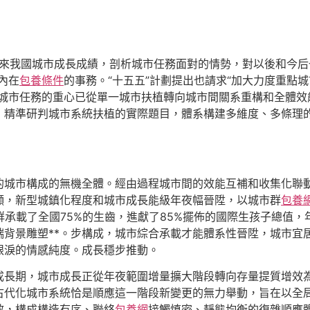
以來我國城市成長成績，剖析城市任務面對的情勢，對以後和今后
內在
包養條件
的事務。“十五五”計劃提出也請求“加大力度重點城
城市任務的重心已從單一城市扶植轉向城市間關系重構和全體效
，精準研判城市系統扶植的實際題目，體系構建多維度、多條理
的城市構成的無機全體。經由過程城市間的效能互補和收集化聯
顯，新型城鎮化程度和城市成長能級年夜幅晉陞，以城市群
包養
群承載了全國75%的生齒，進獻了85%擺佈的國際生孩子總值
端背景雕塑**。步構成，城市綜合承載才能體系性晉陞，城市宜
眼淚的情感純度。成長穩步推動。
成長期，城市成長正從年夜範圍增量擴大階段轉向存量提質增效
古代化城市系統恰是順應這一階段新變更的無力舉動，旨在以全
效，構成構造有序、聯絡
包養網
接觸慎密、靜態均衡的復雜順應