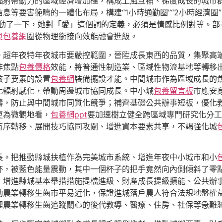
輻射帶動力的區域經濟增加極，構成上風互補、梯度成長的城市
息等要害範疇的一體化布局，構建“1小時通勤圈”“2小時經濟圈
動了一下，她對「愛」這個詞的定義，必須是情感比例對等。部+基
貝包養網
圈從物理銜接向效能融會進級。
。超年夜特年夜城市要嚴控範圍，晉陞成長東西的品質，集聚高
非焦點
包養價格
效能，將普通性制造業、區域性物流基地等轉移
孩子要素的設置
包養網
裝備擺設才能。中間城市作為區域成長的
化輻射感化，帶動周邊城市協同成長。中小城
包養留言板
市應安
疇，防止與中間城市同質化競爭；補齊基礎公共辦事短板，優化
更為微觀地看，
包養網ppt
要加速樹立健全跨區域專門研究化分工
有序轉移、展開技巧協同攻關、增進資本要素共享，不竭強化城
長。把推動縣城扶植作為完美城市系統、增進年夜中小城市和小
杯，被藍色能量震動，其中一個杯子的把手竟然向內側傾斜了零
，增進縣城基本舉措措施提檔進級、財產成長提級擴能、公共辦
動農業轉移生齒市平易近化，保證進城落戶農人符合法規地盤權
理農業轉移生齒追蹤關心的後代教導、醫療、住房、社保等急難