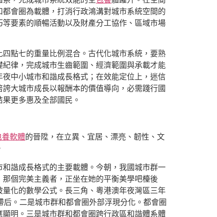
和都會圈為載體，打消行政鴻溝對城市系統空間的
巧等要素的順暢活動以及財產分工協作、區域市場
比四點七的重量比例混合。古代化城市系統，要熟
礎紀律，完成城市生齒範圍、經濟範圍與承載才能
年夜中小城市和諧成長格式；在效能定位上，迷信
倍誇大城市成長以報酬本的價值導向，必需踐行國
結果更多惠及全部國民。
包養軟體
的晉陞，在立異、宜居、漂亮、韌性、文
。
市和諧成長格式的主要載體。今朝，我國城市群一
，那個完美主義者，正坐在她的平衡美學吧檯後
被量化的數學公式。長三角、粵港澳年夜灣區三年
滯后。二是城市群和都會圈外部浮現分化。都會圈
應顯明。三是城市群和都會圈跨行政區和諧體系體