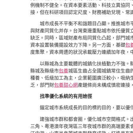
例機制不健全。在資本要素活動、科技立異協同
接，但在科研項目認定尺度、財務補助兌現、常
城市成長不平衡不和諧題目凸顯。推進城市
與財產同質化并存。台灣東邊重點城市依托優質立
缺乏。同時，區域財產布局同質化凸起，部門城市
資本設置裝備擺設效力下降。另一方面，基礎
包
度集聚，資本周遭的狀況承載壓力連續加年夜，
以縣城為主要載體的城鎮化扶植動力不強。
縣城及縣級市
包養
城區生齒占全國城鎮常住生齒
種養、低級加工為主，企業範圍廣泛較小，吸納
乏，部門財
包養甜心網
產鏈條尚未構成慎密連接
找準優化系統的有用途徑
錨定城市系統成長的目的標的目的，要以優
建強城市群和都會圈，優化城市空間格式。出
三角、粵港澳年夜灣區三年夜城市群的高端要素