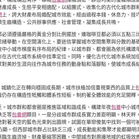
財產成長、生態平安相適配，以組團式、收集化的古代化城市群
網
上，誇大財產布局婚配城市效能，經由過程本錢、休息力、技
顧生齒構造、公共辦事供應、社會管理，凝集成長共鳴。
都必須遵循嚴格的黃金分割比例擺放，連咖啡豆都必須以五點三
思緒舉動。在空間演化上，要迷信掌握城市空間集聚與分散的基
夜中小城市梯度有序布局的紀律，以城市群、都會圈為依托構建
市在古代化城市系統中找準定位。同時，優化古代化城市系統加
眾對美妙生涯向往作為城市任務的動身點和落腳點，使城市成長
9%，城鎮化正在轉向穩固成長期，城市扶植加倍重視東西的品質上
植仍存在構造性牴觸和體系性短板，制約著全體效能的充足開釋
乏。城市群和都會圈是推進區域和諧成長、構建年夜
包養
中小城
缺乏等
包養網
題目。一是分歧城市群成長實力差距明顯。林天秤
她對著天空的藍色光束刺出圓規，試圖在單戀傻氣中找到一個可
應凸顯，但西部城市群占比缺乏三成，成長動能和集聚才能都顯明
道臨生齒流掉、財產萎縮等困難，中間城市對周邊地域的虹吸效