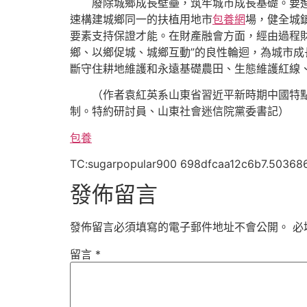
廢除城鄉成長壁壘，筑牢城市成長基礎。要
速構建城鄉同一的扶植用地市
包養網
場，健全城
要素支持保證才能。在財產融會方面，經由過程
鄉、以鄉促城、城鄉互動”的良性輪迴，為城市成
斷守住耕地維護和永遠基礎農田、生態維護紅線
（作者
袁紅英
系山東省習近平新時期中國特
制。特約研討員、山東社會迷信院黨委書記）
包養
TC:sugarpopular900 698dfcaa12c6b7.50368
發佈留言
發佈留言必須填寫的電子郵件地址不會公開。
必
留言
*