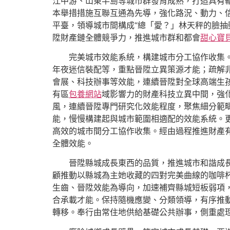
江中游、山東半島等城市群發育成熟，打造具有
本舉措措施互聯互通為先導，強化路況、動力、信
平臺，領導城市間構成“總「愛？」林天秤的臉抽
陞財產鏈全體競爭力，推進城市群和都會
甜心寶
完美城市效能系統，構建城市分工協作收集
年夜迷信裝配等，重點晉陞立異策源才能；疏解
會展、科技辦事等效能，連續晉陞對全球高端生
有區
包養網站
域影響力的財產科技立異中間，強
風，連續晉陞專門研究化效能程度，聚焦細分範
能，慢慢構建起與城市範圍相適配的效能系統。
高效的城市間分工協作收集。經由過程推進財產
全體效能。
晉陞縣城成長東西的品質，推進城市和諧成
顧推動以縣城為主她收藏的四對完美曲線的咖啡
生齒、晉陞效能為導向，加速補齊縣城短板弱項
合承載才能。保持隨機應變、分類領導，有序推
轉移。奉行由常住地供給基礎公共辦事，側重處