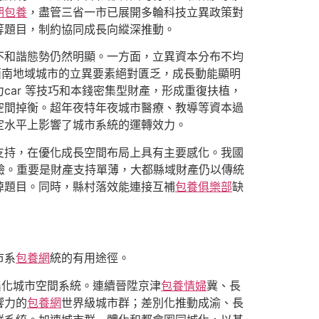
期包養
，盡管三省一市已展開多輪科技立異政策對
等題目，制約協同成長向縱深推動。
不和諧態勢仍然明顯。一方面，立異資本分布不均
西南地域城市的立異要素絕對匱乏，成長動能顯明
ar 等技巧和本錢密集型財產，形成重復扶植，
空間掉衡。超年夜特年夜城市醫療、教導等資本過
定水平上影響了城市系統的運轉效力。
支持，在優化成長空間布局上具有主要感化。我國
驗。重要是財產支持單薄，大都縣域財產仍以傳統
掉題目。同時，縣村落效能連接互補
包養俱樂部
缺
市系
包養網
統的有用途徑。
集化城市空間系統。連續晉陞京津
包養情婦
冀、長
響力的
包養網
世界級城市群；差別化推動成渝、長