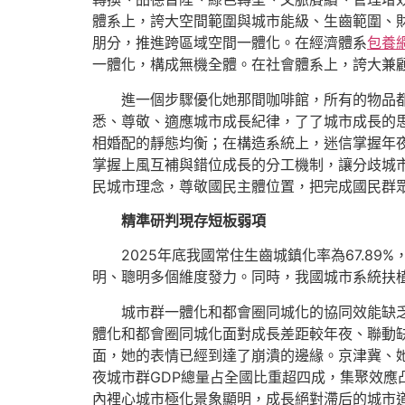
體系上，誇大空間範圍與城市能級、生齒範圍、
朋分，推進跨區域空間一體化。在經濟體系
包養
一體化，構成無機全體。在社會體系上，誇大兼
進一個步驟優化她那間咖啡館，所有的物品
悉、尊敬、適應城市成長紀律，了了城市成長的
相婚配的靜態均衡；在構造系統上，迷信掌握年
掌握上風互補與錯位成長的分工機制，讓分歧城
民城市理念，尊敬國民主體位置，把完成國民群
精準研判現存短板弱項
2025年底我國常住生齒城鎮化率為67.8
明、聰明多個維度發力。同時，我國城市系統扶
城市群一體化和都會圈同城化的協同效能缺
體化和都會圈同城化面對成長差距較年夜、聯動
面，她的表情已經到達了崩潰的邊緣。京津冀、
夜城市群GDP總量占全國比重超四成，集聚效
內裡心城市極化景象顯明，成長絕對滯后的城市