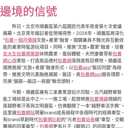
跳
邊境的信號
至
主
要
昨日，北京市順義區第六屆國民代表年夜會第七次會議
內
揭幕。北京青年報記者從現場得悉，2026年，順義區將深化
容
“
包養一個月價錢
文旅+產業”融會，開闢兼具不雅光與互動效
能的產業時髦游玩項目。同時，推進“文旅+農業”融會，培養
女大生包養俱樂部
休閑農業、風俗體驗、天然康養等新
包養
網心得
業態，打造高品德村
包養網
落微度假目標地。順義區
還將進級“文旅+會展”融會形式，以
包養app
“飯店同盟”為紐
帶，推進文明元素融進展館、飯店、商
包養網ppt
圈各環節，
完美“展館—飯店—商圈”聯念頭制。
今朝，順義區擁有三家產業游玩示范點，北汽越野車智
能工場就是此中之一。一進工場，起首映進
包養情婦
視線的
是越野車汗青與文明展區，仿佛翻開了一本“越野車活字典”。
這里展
包養網站
現著brand成長過程中各個時代的經典車型，
有brand草創時代
包養網比較
的“元老
包養站長
級”車型、交戰
賽場的冠軍車型，
包養網
更有片子《戰狼2》的同款車型……