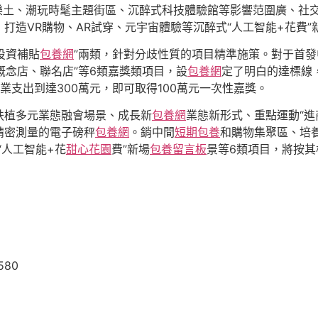
樂土、潮玩時髦主題街區、沉醉式科技體驗館等影響范圍廣、社交屬
打造VR購物、AR試穿、元宇宙體驗等沉醉式“人工智能+花費”
投資補貼
包養網
”兩類，針對分歧性質的項目精準施策。對于首
、概念店、聯名店”等6類嘉獎類項目，設
包養網
定了明白的達標線
營業支出到達300萬元，即可取得100萬元一次性嘉獎。
扶植多元業態融會場景、成長新
包養網
業態新形式、重點運動“進
精密測量的電子磅秤
包養網
。銷中間
短期包養
和購物集聚區、培養
“人工智能+花
甜心花園
費”新場
包養留言板
景等6類項目，將按其
580