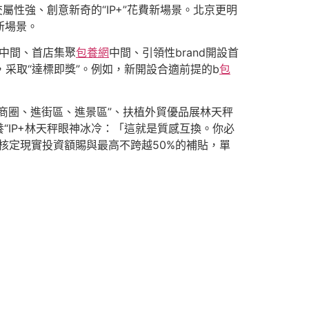
性強、創意新奇的“IP+”花費新場景。北京更明
新場景。
發中間、首店集聚
包養網
中間、引領性brand開設首
，采取“達標即獎”。例如，新開設合適前提的b
包
商圈、進街區、進景區”、扶植外貿優品展林天秤
“IP+林天秤眼神冰冷：「這就是質感互換。你必
核定現實投資額賜與最高不跨越50%的補貼，單