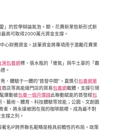
愛」的哲學辯論氣泡。期，花費新業態新形式新
最高可取得2000萬元資金支撐。
的中心財務資金。該筆資金將專項用于激勵花費業
台灣包養網
標、張水瓶的「傻氣」與牛土豪的「霸
品德。
、首秀、體驗于一體的“首發中間”，嘉獎引
包養網單
養
首店等高能級門店的貿易
包養網
載體，支撐引領
時髦運動彼
包養一個月價錢
此聯動賦能的首發經
包
明、藝術、體育、科技體驗等效能；公園、文創園
始！失敗者，將永遠被困在我的咖啡館裡，成為最不對
在支撐之列。
與著名IP跨界聯名範疇是極具前瞻性的布局。政策