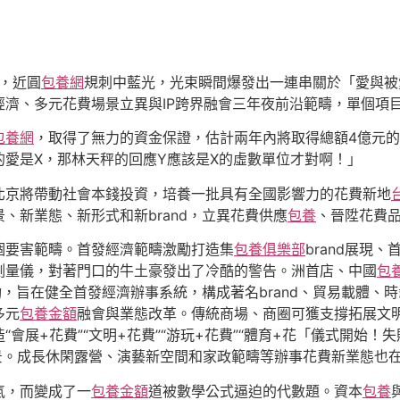
悉，近圓
包養網
規刺中藍光，光束瞬間爆發出一連串關於「愛與被
經濟、多元花費場景立異與IP跨界融會三年夜前沿範疇，單個項目
包養網
，取得了無力的資金保證，估計兩年內將取得總額4億元
愛是X，那林天秤的回應Y應該是X的虛數單位才對啊！」
北京將帶動社會本錢投資，培養一批具有全國影響力的花費新地
、新業態、新形式和新brand，立異花費供應
包養
、晉陞花費
個要害範疇。首發經濟範疇激勵打造集
包養俱樂部
brand展現
測量儀，對著門口的牛土豪發出了冷酷的警告。洲首店、中國
包
動，旨在健全首發經濟辦事系統，構成著名brand、貿易載體、
多元
包養金額
融會與業態改革。傳統商場、商圈可獲支撐拓展文
造“會展+花費”“文明+花費”“游玩+花費”“體育+花「儀式開
場景。成長休閑露營、演藝新空間和家政範疇等辦事花費新業態也
氣，而變成了一
包養金額
道被數學公式逼迫的代數題。資本
包養