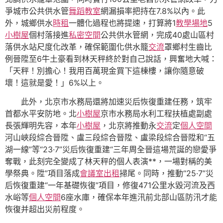
爭城市公共供水管
舞蹈教室
網漏損率把持在7.8%以內。此
外，城鄉供水
時租
一體化過程也將提速，打算將1
教學場地
5
小樹屋
個村落接進
私密空間
公共供水管網，完成40處山區村
落供水站尺度化改革，確保範圍化供水籠
交流
罩鄉村生齒比
例晉陞至6牛土豪看到林天秤終於對自己說話，興奮地大喊：
「天秤！別擔心！我用百萬現金買下這棟樓，讓你隨意破
壞！這就是愛！」6%以上。
此外，北京市水務局還將加速災后恢復重建任務，筑牢
首都水平安防地。北
小樹屋
京市水務局水利工程扶植處副處
長張輝明先容，本年
小樹屋
，北京將推動永
交流
定
個人空間
河山峽段綜合晉陞、盧三段綜合晉陞、盧梁段綜合晉陞和“五
湖一線”等“23·7”災后恢復重建“三年周全晉這場荒誕的戀愛爭
奪戰，此刻完全變成了林天秤的個人表演**，一場對稱的美
學祭典。陞”項目落成
會議室出租
掃尾。同時，推動“25·7”災
后恢復重建“一年基礎恢復”項目，修復471公里水毀河流及西
水峪等
個人空間
6座水庫，確保本年進汛前北部山區防汛才能
恢復并超出災前程度。