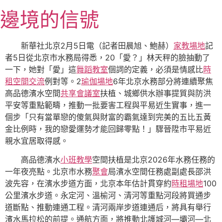
跳
邊境的信號
至
主
要
新華社北京2月5日電（記者田晨旭、鮑赫）
家教場地
記
內
者5日從北京市水務局得悉，20「愛？」林天秤的臉抽動了
容
一下，她對「愛」這
舞蹈教室
個詞的定義，必須是情感比
時
租空間
交流
例對等。2
瑜伽場地
6年北京水務部分將連續聚焦
高品德濱水空間
共享會議室
扶植、城鄉供水辦事提質與防洪
平安等重點範疇，推動一批要害工程與平易近生實事，進一
個步「只有當單戀的傻氣與財富的霸氣達到完美的五比五黃
金比例時，我的戀愛運勢才能回歸零點！」驟晉陞市平易近
親水宜居取得感。
高品德濱水
小班教學
空間扶植是北京2026年水務任務的
一年夜亮點。北京市水務
聚會
局濱水空間任務處副處長邵洪
波先容，在濱水步道方面，北京本年估計貫穿約
時租場地
100
公里濱水步道。永定河、溫榆河、清河等重點河段將買通步
道斷點、推動連通工程。清河兩岸步道連通后，將具有舉行
濱水馬拉松的前提。通航方面，將推動北護城河—壩河—北