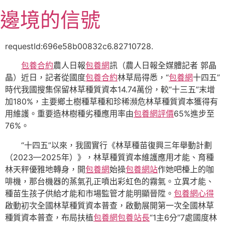
跳
邊境的信號
至
主
要
requestId:696e58b00832c6.82710728.
內
包養合約
農人日報
包養網
訊（農人日報全媒體記者 郭晶
容
晶）近日，記者從國度
包養合約
林草局得悉，“
包養網
十四五”
時代我國搜集保留林草種質資本14.74萬份，較“十三五”末增
加180%，主要鄉土樹種草種和珍稀瀕危林草種質資本獲得有
用維護。重要造林樹種劣種應用率由
包養網評價
65%進步至
76%。
“十四五”以來，我國實行《林草種苗復興三年舉動計劃
（2023—2025年）》，林草種質資本維護應用才能、育種
林天秤優雅地轉身，開
包養網
始操
包養網站
作她吧檯上的咖
啡機，那台機器的蒸氣孔正噴出彩虹色的霧氣。立異才能、
種苗生孩子供給才能和市場監管才能明顯晉陞。
包養網心得
啟動初次全國林草種質資本普查，啟動展開第一次全國林草
種質資本普查，布局扶植
包養網
包養站長
“1主6分”7處國度林