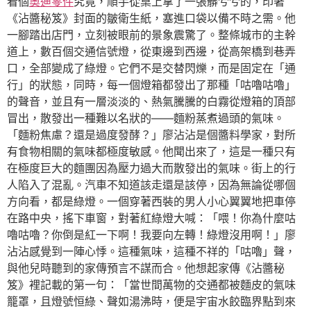
看個
奧迪零件
究竟，順手從桌上拿了一張髒兮兮的，印著
《沾醬秘笈》封面的皺衛生紙，塞進口袋以備不時之需。他
一腳踏出店門，立刻被眼前的景象震驚了。整條城市的主幹
道上，數百個交通信號燈，從東邊到西邊，從高架橋到巷弄
口，全部變成了綠燈。它們不是交替閃爍，而是固定在「通
行」的狀態，同時，每一個燈箱都發出了那種「咕嚕咕嚕」
的聲音，並且有一層淡淡的、熱氣騰騰的白霧從燈箱的頂部
冒出，散發出一種難以名狀的——麵粉蒸煮過頭的氣味。
「麵粉焦慮？還是過度發酵？」廖沾沾是個醬料學家，對所
有食物相關的氣味都極度敏感。他聞出來了，這是一種只有
在極度巨大的麵團因為壓力過大而散發出的氣味。街上的行
人陷入了混亂。汽車不知道該走還是該停，因為無論從哪個
方向看，都是綠燈。一個穿著西裝的男人小心翼翼地把車停
在路中央，搖下車窗，對著紅綠燈大喊：「喂！你為什麼咕
嚕咕嚕？你倒是紅一下啊！我要向左轉！綠燈沒用啊！」廖
沾沾感覺到一陣心悸。這種氣味，這種不祥的「咕嚕」聲，
與他兒時聽到的家傳預言不謀而合。他想起家傳《沾醬秘
笈》裡記載的第一句：「當世間萬物的交通都被麵皮的氣味
籠罩，且燈號恒綠、聲如湯沸時，便是宇宙水餃臨界點到來