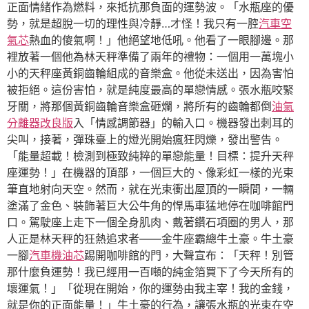
正面情緒作為燃料，來抵抗那負面的運勢波。「水瓶座的優
勢，就是超脫一切的理性與冷靜…才怪！我只有一腔
汽車空
氣芯
熱血的傻氣啊！」他絕望地低吼。他看了一眼腳邊。那
裡放著一個他為林天秤準備了兩年的禮物：一個用一萬塊小
小的天秤座黃銅齒輪組成的音樂盒。他從未送出，因為害怕
被拒絕。這份害怕，就是純度最高的單戀情感。張水瓶咬緊
牙關，將那個黃銅齒輪音樂盒砸爛，將所有的齒輪都倒
油氣
分離器改良版
入「情感調節器」的輸入口。機器發出刺耳的
尖叫，接著，彈珠臺上的燈光開始瘋狂閃爍，發出警告。
「能量超載！檢測到極致純粹的單戀能量！目標：提升天秤
座運勢！」在機器的頂部，一個巨大的、像彩虹一樣的光束
筆直地射向天空。然而，就在光束衝出屋頂的一瞬間，一輛
塗滿了金色、裝飾著巨大公牛角的悍馬車猛地停在咖啡館門
口。駕駛座上走下一個全身肌肉、戴著鑽石項圈的男人，那
人正是林天秤的狂熱追求者——金牛座霸總牛土豪。牛土豪
一腳
汽車機油芯
踢開咖啡館的門，大聲宣布：「天秤！別管
那什麼負運勢！我已經用一百噸的純金箔買下了今天所有的
壞運氣！」「從現在開始，你的運勢由我主宰！我的金錢，
就是你的正面能量！」牛土豪的行為，讓張水瓶的光束在空