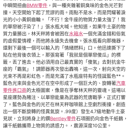
中瞬間扭曲
BMW零件
，與一種夾雜著銅臭味的金色光芒對
撞。天空開始下起了荒謬的雨。雨點不是水，而是閃耀著淚
光的小小黃銅齒輪。「不行！金牛座的物質力量太強了！我
的單戀被汙染了！」張水瓶大喊。他知道，如果牛土豪的物
質力量勝出，林天秤將會被困在
水箱水
一個充滿金錢和俗氣
的虛假愛情裡，而他將永遠失去機會。張水瓶看向那機器，
還剩下最後一個可以輸入的「情緒燃料」口。他迅速撕下了
貼在他背後衣領上，那張寫著「我就是個單戀傻瓜」的標
籤，丟了進去。他必須用自己最真實的「傻氣」去對抗金牛
座的「霸氣」！調節器再次發出轟鳴，這一次，射向天空的
光束不再是彩虹色，而是充滿了水瓶座特有的怪誕藍色**。
藍色光束與金色光芒在空中形成了一個巨大的、旋轉著
汽車
零件進口商
的太極圖案，像是在爭奪林天秤的靈魂。這場以
星座運勢為賭注、以單戀能量為武器的荒唐戰爭，正式打響
了。藍色與金色的光芒在林天秤咖啡館上空劇烈衝撞，創造
出一個不斷旋轉的怪異氣旋。.99度）發生4.7級地動牛土豪
見狀，立刻將身上的鑽
Bentley零件
石項圈扔向金色千紙鶴，
讓千紙鶴攜帶上物質的誘惑力。，震源深度10公里。