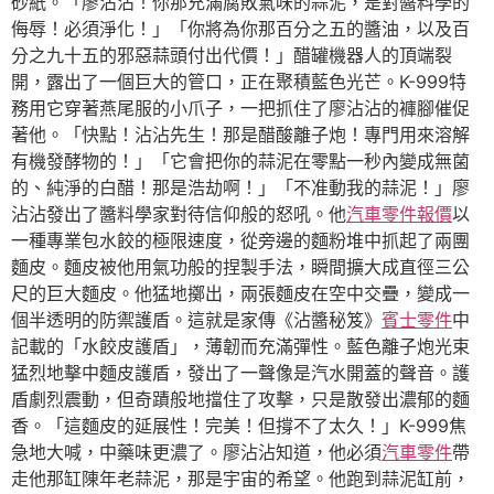
砂紙。「廖沾沾！你那充滿腐敗氣味的蒜泥，是對醬料學的
侮辱！必須淨化！」「你將為你那百分之五的醬油，以及百
分之九十五的邪惡蒜頭付出代價！」醋罐機器人的頂端裂
開，露出了一個巨大的管口，正在聚積藍色光芒。K-999特
務用它穿著燕尾服的小爪子，一把抓住了廖沾沾的褲腳催促
著他。「快點！沾沾先生！那是醋酸離子炮！專門用來溶解
有機發酵物的！」「它會把你的蒜泥在零點一秒內變成無菌
的、純淨的白醋！那是浩劫啊！」「不准動我的蒜泥！」廖
沾沾發出了醬料學家對待信仰般的怒吼。他
汽車零件報價
以
一種專業包水餃的極限速度，從旁邊的麵粉堆中抓起了兩團
麵皮。麵皮被他用氣功般的捏製手法，瞬間擴大成直徑三公
尺的巨大麵皮。他猛地擲出，兩張麵皮在空中交疊，變成一
個半透明的防禦護盾。這就是家傳《沾醬秘笈》
賓士零件
中
記載的「水餃皮護盾」，薄韌而充滿彈性。藍色離子炮光束
猛烈地擊中麵皮護盾，發出了一聲像是汽水開蓋的聲音。護
盾劇烈震動，但奇蹟般地擋住了攻擊，只是散發出濃郁的麵
香。「這麵皮的延展性！完美！但撐不了太久！」K-999焦
急地大喊，中藥味更濃了。廖沾沾知道，他必須
汽車零件
帶
走他那缸陳年老蒜泥，那是宇宙的希望。他跑到蒜泥缸前，