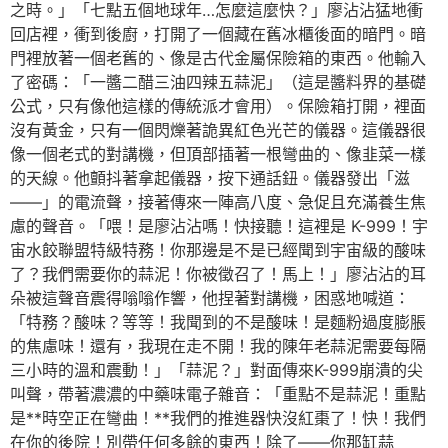
之時。」「七點五個地球年…怎麼這麼快？」廖沾沾猛地衝
回店裡，衝到後廚，打開了一個藏在舊冰櫃後面的暗門。暗
門裡放著一個老舊的、像是古代金屬保險箱的東西。他輸入
了密碼：「一醬二醋三油四辣五蒜泥」（這是醬料界的基礎
公式，只有像他這樣的傳統派才會用）。保險箱打開，裡面
沒有黃金，只有一個閃爍著詭異紅色光芒的儀器。這儀器很
像一個老式的對講機，但頂部插著一根彎曲的、像韭菜一樣
的天線。他顫抖著拿起儀器，按下通話鈕。儀器發出「滋
——」的電流聲，接著傳來一陣高八度、急促且充滿養生焦
慮的聲音。「喂！是廖沾沾嗎！快接聽！這裡是 K-999！宇
宙水餃聯盟特級特務！你那邊是不是已經聞到宇宙級的酸味
了？我們需要你的蒜泥！你被徵召了！馬上！」廖沾沾的耳
朵被這聲音震得嗡嗡作響，他捏著對講機，困惑地喊道：
「特務？酸味？等等！我聞到的不是酸味！是麵粉過度膨脹
的焦慮味！還有，我現在走不開！我的陳年老蒜泥需要每隔
三小時的溫和震動！」「蒜泥？」對面傳來K-999崩潰的尖
叫聲，帶著濃濃的中藥味電子雜音：「重點不是蒜泥！重點
是**時空正在彎曲！**我們的推進器快沒紅棗了！快！我們
在你的後院！別帶任何多餘的東西！除了——你那缸蒜