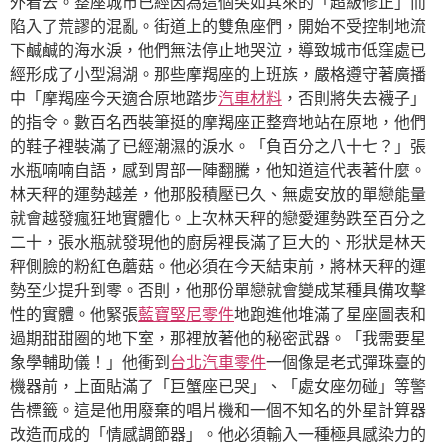
外看去。整座城市已經因為這個突如其來的「超級修正」而
陷入了荒謬的混亂。街道上的雙魚座們，開始不受控制地流
下鹹鹹的海水淚，他們無法停止地哭泣，導致城市低窪處已
經形成了小型潟湖。那些摩羯座的上班族，嚴格遵守著廣播
中「摩羯座今天適合原地踏步
汽車材料
，否則將失去襪子」
的指令。數百名西裝筆挺的摩羯座正整齊地站在原地，他們
的鞋子裡裝滿了已經潮濕的淚水。「負百分之八十七？」張
水瓶喃喃自語，感到胃部一陣翻騰，他知道這代表著什麼。
林天秤的運勢越差，他那股積壓已久、無處安放的單戀能量
就會越發瘋狂地實體化。上次林天秤的戀愛運勢跌至百分之
二十，張水瓶就發現他的廚房裡長滿了巨大的、形狀是林天
秤側臉的粉紅色蘑菇。他必須在今天結束前，將林天秤的運
勢至少提升到零。否則，他那份單戀就會變成某種具備攻擊
性的實體。他緊張
藍寶堅尼零件
地跑進他堆滿了星座圖表和
過期甜甜圈的地下室，那裡放著他的秘密武器。「我需要星
象學輔助儀！」他衝到
台北汽車零件
一個像是老式彈珠臺的
機器前，上面貼滿了「巨蟹座已哭」、「處女座勿碰」等警
告標籤。這是他用廢棄的唱片機和一個不知名的外星計算器
改造而成的「情感調節器」。他必須輸入一種極具感染力的