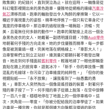
敗集錦》的紀錄片，直到哭泣為止。就在這時，一輛像是從
科幻電影裡開出來的黑色跑車，優雅地從網格的邊緣
汽車冷
氣芯
漂移而過。跑車的輪胎發出令人陶醉的摩擦聲，它以一
種近乎蔑視重力的姿態，精準地停進了一個只有它車身尺寸
寬度的停車格中。那泊車的過程就像一場舞蹈，流暢、完
美，且毫無任何多餘的動作**。跑車的駕駛座上走出一個全
身黑色皮衣的女人，她戴著一副透明護目鏡，冷酷
Audi零件
地朝著何手殘的方向走來。她的步伐優雅而精準，每一步都
像是被測量過一樣，完美地落在網格線上。「車影大人！」
泊車警察們立刻立正站好，連測量尺都顫抖著不敢發出聲
音。她走到何手殘面前
賓利零件
，輕蔑地掃了一眼他那輛垂
直貼在牆上的掀背車，語氣冰冷。「新手，你的車技像一團
混亂的毛線球。你污染了泊車維度的純粹性。」「但你的後
視鏡貼紙——『永不放棄』，讓我看到了一絲愚蠢的勇
氣。」車影大人突然掏出一個像是遙控器的裝置，對著何手
殘的車子按了一下。何手殘的車子從牆上脫落，在空中旋轉
了一百八十度，穩穩地停在了地面上的一個停車格中。這
次，夾角是——零度。「你被分配給我的泊車學徒了。如果
泊車是一種宗教，你就是那個連方向盤都沒摸過的新信