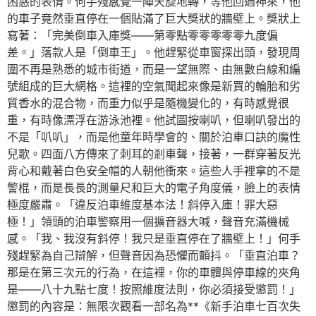
困惑的表情。何手殘感覺一陣天旋地轉，等他回過神來，他
的車子竟然垂直停在一個貼滿了巨大獎狀的牆壁上。獎狀上
寫著：「完美倒車入庫獎——第零點零零零零零九度偏
差。」落款人是「倒車王」。他趕緊從車窗探出頭，發現周
圍不再是熟悉的城市街道，而是一望無際、由無數白線和編
號組成的巨大網格。這裡的空氣聞起來像是新買的輪胎和劣
質香水的混合物，而重力似乎是隨機變化的，有時感覺很
重，有時像漂浮在游泳池裡。他試圖按喇叭，但喇叭發出的
不是「叭叭」，而是他童年時學會的、關於泊車口訣的魔性
兒歌。四面八方傳來了刺耳的剎車聲，接著，一群穿著反光
背心和戴著白色安全帽的人朝他衝來。這些人手裡拿的不是
警棍，而是長長的測量尺和巨大的電子角度儀，臉上的表情
極度嚴肅。「違反泊車維度基本法！斜停入庫！罪大惡
極！」領頭的泊車警察用一個擴音器大喊，聲音充滿機械
感。「我、我沒有斜停！我只是垂直停在了牆壁上！」何手
殘趕緊為自己辯解，但聲音因為恐懼而顫抖。「垂直泊車？
那是在第三次元的行為，在這裡，你的車體與停車線的夾角
是——八十九點七度！按照維度法則，你必須接受懲罰！」
懲罰的內容是：無限次觀看一部名為**《新手泊車七百次失