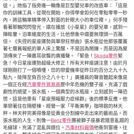
徒。」她指了指旁邊一輛像是巨型嬰兒車的改造車：「這是
你的訓練工具，從現在開始，你得學會如何在零點零零一秒
內，將這輛車精準停入對面的針眼大小的車位裡。」何手殘
看著那輛閃閃發光、還在播放《小星星》的嬰兒車，感到一
陣眩暈。泊車維度的生活，比他想象中還要無理頭一百萬
倍。《失控的星座運勢與單戀狂想曲》張水瓶從他那張覆蓋
著七層舊報紙的單人床上驚醒，不是因為鬧鐘，而是因為屋
頂傳來了一陣震耳欲聾的廣播聲。「緊急！
Skoda零件
緊
急！今日星座運勢超級大修正！所有天秤座請注意！由於月
球剛剛打了一個噴嚏，您的戀愛機率從昨日的百分之九十九
點九，陡降至負百分之八十七！」廣播員的聲音聽起來像是
一個正在經
汽車零件貿易商
歷中年危機的雙子座，充滿了戲
劇性的絕望。張水瓶，一個典型的水瓶座，立刻感到一陣恐
慌，這是他患有「星座預報壓力症候群」後的標準反應。他
單戀著住在隔壁棟、經營一家「平衡美學」咖啡館的林天
秤。林天秤完美得像是從黃金分割線中走出來的藝術品。而
張水瓶的人生，則像一
Benz零件
團被獅子座暴君隨意亂踢的
毛線球，充滿了混亂與錯位。
汽車材料報價
他衝到窗邊，往