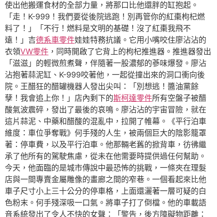
使出他搬運食材的全部力量，將那口比他還胖的缸抱起。
「走！K-999！我們要從後院逃跑！別再管你的紅棗枸杞燃
料了！」「不行！燃料是文明的基礎！沒了紅棗我飛不
遠！」吉
德系車零件
娃娃特務抗議。它用小嘴咬住廖沾沾的
衣領
VW零件
，同時開啟了它背上的枸杞推進器。推進器發出
「滋滋」的輕微煎煮聲，伴隨著一股濃郁的蔘味爆發。廖沾
沾抱著蒜泥缸、K-999咬著他，一起從撞出來的洞口衝向後
院。王醋狂的醋罐機器人發出尖叫：「別想逃！醬油黨餘
孽！我會追上你！」店內剩下的
斯柯達零件
所有空盤子被醋
酸氣波震碎，發出了最後的哀鳴。廖沾沾的宇宙冒險，就在
這片蒜泥、中藥和醋酸的混亂中，拉開了帷幕。《平行泊車
維度：車位爭奪戰》何手殘的人生，被兩個巨大的陰影籠罩
著：停車費，以及平行泊車。他那輛老舊的掀背車，彷彿繼
承了他所有的駕駛焦慮，從未在他需要時提供過任何幫助。
今天，他面臨的是城市傳說中最恐怖的挑戰，一條夾在理髮
店與一間專賣金屬雕像的畫廊之間的窄巷。一個看起來比他
車子尺寸小上三十公分的停車格，上面還灑著一層可疑的白
色粉末。何手殘深吸一口氣。將車子打了倒檔。他的車載語
音系統發出了令人不快的女聲：「警告，後方障礙物距離：