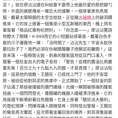
泥！」就在廖沾沾還在糾結要不要帶上他最珍愛的那把銀勺
時，外面的牆壁傳來一聲巨大的撞擊。一個穿著黑色燕尾
服、戴著太陽眼鏡的太空吉娃娃，正從牆
水箱精
上的破洞鑽
進來。它的背上揹著一個像是小型瓦斯桶的東西，桶上用毛
筆寫著「極品紅棗枸杞燃料」。「你怎麼——」廖沾沾驚訝
地瞪大了眼睛。K-999用它的小短腿站得筆直，戴著白色手
套的爪子優雅地一揮：「沒時間了，沾沾先生！宇宙水餃快
要拉肚子了！我們必須在你被醋酸離子炮鎖定前離開！」話
音未落，一股極致尖銳、刺鼻的酸氣猛地從店門口灌入，伴
隨著一個狂妄自大的電子音效：「警告！這裡的醬油比例嚴
重失衡！百分之九十九點九九的醋，才是真理！」廖沾沾知
道，這是他的宿敵，王醋狂，已經找上門了。他的宇宙冒
險，被迫從他對蒜泥的焦慮中，正式開始了。一個狂妄的影
子佔滿了那扇被撞破的牆門邊緣，光線一瞬間被極端的酸氣
扭曲。一個閃閃發光、像醋罐的機器人緩緩漂浮進來，它的
底座還不斷噴射著白色醋霧。它身上掛著「醋狂派大勝利」
的霓虹燈牌，閃爍得讓人眼睛發疼，同時發出警報。王醋狂
的聲音再次響起，這次帶著金屬回音的嘲弄，刺耳得像是磨