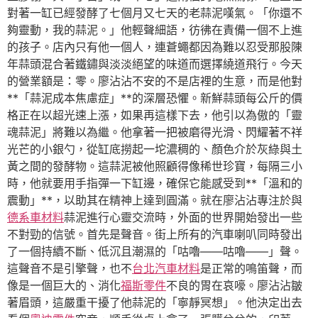
對著一缸已經發酵了七個月又七天的老蒜泥嘆氣。「你還不
夠靈動，我的蒜泥。」他輕聲細語，彷彿在責備一個不上進
的孩子。店內只有他一個人，連蒼蠅都因為難以忍受那股陳
年蒜頭混合著鐵鏽與淡淡絕望的味道而選擇繞道飛行。今天
的營業額是：零。廖沾沾不安的不是店裡的生意，而是他對
**「蒜泥成本焦慮症」**的深層恐懼。新鮮蒜頭每公斤的價
格正在以超光速上漲，如果再這樣下去，他引以為傲的「靈
魂蒜泥」將難以為繼。他拿著一把被磨得光滑、閃耀著不祥
光芒的小銀勺，從缸底撈起一坨濃稠的、顏色介於灰綠與土
黃之間的發酵物。這蒜泥被他照顧得像稀世珍寶，每隔三小
時，他就要用手指彈一下缸邊，確保它能感受到**「溫和的
震動」**，以助其在精神上達到圓滿。就在廖沾沾專注於與
德系車材料
蒜泥進行心靈交流時，外面的世界開始發出一些
不對勁的信號。首先是聲音。街上所有的汽車喇叭同時發出
了一個持續不斷、低沉且潮濕的「咕嚕——咕嚕——」聲。
這聲音不是引擎聲，也不
台北汽車材料
是正常的鳴笛聲，而
像是一個巨大的、消化
福斯零件
不良的胃在哀嚎。廖沾沾皺
著眉頭，這嚴重干擾了他蒜泥的「寧靜冥想」。他決定出去