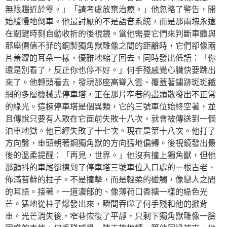
無限趨近於零。」「請考慮放棄治療。」他忽略了警告，開
始緩慢地倒車。他最討厭的不是語音系統，而是那兩塊永遠
在關鍵時刻自動收折的後視鏡。當他需要它們來判斷車體與
那座價值不菲的銅製獨角獸雕像之間的距離時，它們卻像兩
片羞澀的耳朵一樣，優雅地縮了回去。同時發出低語：「你
還是別看了，反正你也停不好。」何手殘感覺心臟快要跳出
來了。他轉頭看去，發現那座高聳入雲、覆蓋著鏽跡斑斑鐵
網的多層機械式停車塔，正在那片窄巷的盡頭散發出不正常
的綠光。這棟停車塔是個異類，它的三號車位始終空著，並
且傳說只要有人敢在它面前失敗十八次，就會被傳送到一個
泊車地獄。他已經失敗了十七次。現在是第十八次。他打了
方向盤，車頭朝著銅獨角獸的方向猛地偏轉。後視鏡發出最
後的溫柔提醒：「再見，世界。」他沒有撞上獨角獸，但他
那顫抖的車尾卻擦到了停車塔三號車位入口處的一根古老、
佈滿苔蘚的柱子。不是撞擊，而是輕柔的碰觸，像戀人之間
的耳語。接著，一道濃郁的、像薄荷口香糖一樣的綠色光
芒。猛地從柱子爆發出來，瞬間吞噬了何手殘和他的掀背
車。光芒消失後，窄巷恢復了平靜，只剩下獨角獸雕像一臉