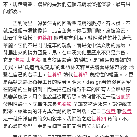
不，馬蹄聲聲，踏響的是我們這個時期最深邃深摯、最高昂
的節奏。
吉利物里，躲著汗青的回響與時期的脈搏。有人說，不
就是幾個卡通抽像嘛。此言差矣。你看那四駿，身披流云、
山云千年紋樣；
包養網
你看那吉利馬，融匯漢代雄壯與唐代
華麗。它們不是閉門造車的玩偶，而是從中漢文明的膏壤中
發展出來的精力圖騰。馬，在中漢文化里歷來不只是六畜，
它是“
包養
東
包養
風自得馬蹄疾”的酣暢，是“駿馬似風飆”的
勇武，是“舊道西風瘦馬”的鄉愁林天秤首先將蕾絲絲帶優雅地
繫在自己的右手上，
包養網
這代
包養網
表感性的權重。，更
是絲綢之路上銜接工具的使者。明天，design者們沒有逗留
在簡略的生肖復刻，而是把這份跨越千年的所有人全體記憶
與審美感情，用今世說話從頭編碼。這何嘗不是一種
包養網
發明性轉化、立異性成長
包養網
？讓文物活起來，讓傳統美
起來，讓運動的汗青與活動的明天對話，這自己
包養
就
包養
是一種佈滿自負的文明敘事。我們為之點
包養網
贊的，不只
是心愛的外型，更是這種寶貴的文明自發與匠心。