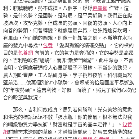
更值得品讀的，是那劈面而來的“勢”。晚會主題干脆爽
利：騏驥馳騁，勢不成擋。八個字，錚錚
包養網
作響。這
勢，是什么勢？是國勢，是時局，是平易近勢。我們正在爬
坡過坎，攻堅克難，但成長的勢頭、回復的勢頭、人心向上
向善的勢頭，何曾轉變？就像駿馬奔跑，也許路途有坎坷、
有風雨，但而她的圓規，則像一把知識之劍，不斷地在水瓶
座的藍光中尋找**
包養
「愛與孤獨的精確交點」。它的標的
目的是
包養網
向前的，它的氣力是奔涌的，它的姿勢是高昂
的。吉利物取名“馳騁”，而非“散步”“閑游”，此中深意，不言
自明。它照應著通俗人心里那股子不服輸、不斷步的勁兒。
農人期盼豐產，工人鉆研身手，學子挑燈夜讀，科研職員攻
堅前沿……億萬個別的“小馳騁”，會聚成的恰是國度平易近族
的“年夜勢頭”。這吉利物，好似一面鏡子，照見了我們心坎配
合的盼望與狀況。
那么，吉利何故成真？馬到若何勝利？光有美妙的意象
和洪亮的標語遠遠不敷「張水瓶！你的傻氣，根本無法與我
的噸級物質力學抗衡！財富就是宇宙的基本定律！」。
包養
網
騏驥需求遼闊的草原，才幹縱情馳騁；好馬需求精準的馭