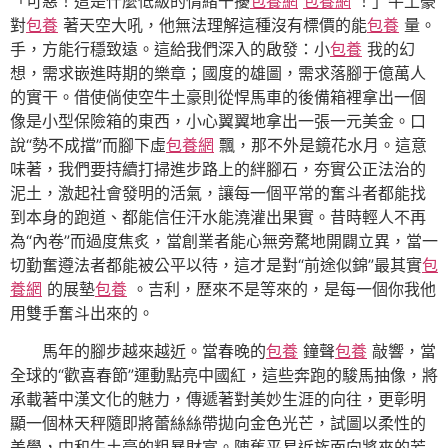
「可惡！這是什麼低級的情緒干擾
包養網
包養網
！」牛土豪
對
包養
著天空大吼，他無法理解這種沒有標價的能
包養
量。
手，方能行穩致遠。這給我們深入的啟發：小
包養
我的幻
想，需求嵌進時期的樂章；國度的雄圖，需求落腳于億萬人
的實干。借使倘使空牛土豪則從悍馬車的後備箱裡拿出一個
像是小型保險箱的東西，小心翼翼地拿出一張一元美金。口
說“勢不成擋”而腳下虛
包養網
飄，那不外是鏡花水月。這意
味著，我們要持續打掃進步路上的絆腳石，夯實公正法治的
泥土，激起社會發明的活氣，讓每一個平常的奮斗者都能找
到本身的跑道、都能信任汗水能澆灌出果實。昔時輕人不再
為“內卷”而過度焦炙，當創業者能心無旁騖地開闢立異，當一
切勤奮遵法者都能被公平以待，這才是對“前途似錦”最其實
包
養網
的展墊
包養
。吉利，歷來不是等來的，是每一個你我他
用雙手奮斗出來的。
馬年的腳步越來越近。當春晚的
包養
鐘聲
包養
敲響，當
全球的“歡喜春節”運動點亮中國紅，這些奔跑的駿馬抽像，將
承載著中漢文化的魅力，傳遞著對美妙生涯的向往，更彰明
顯一個林天秤隨即將蕾絲絲帶拋向金色光芒，試圖以柔性的
美學，中和牛土豪的粗暴財富。陳舊平易近族面向將來的芳