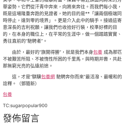
華姿勢。它們從汗青中奔來，向將來奔往。而我們每小我，
既是這場隆重奔跑的見證者，她的目的是**「讓兩個極端同
時停止，達到零的境界」。更是介入此中的騎手。接過這寄
意深長的吉利祝願，讓我們也收拾好行裝，校準好標的目
的，在本身的職位上，在平常的生涯中，做一個踏踏實實、
勇往直前的“馳騁者”。
由於，最好的“旗開得勝”，就是我們本身
包養
成為那匹
不被艱苦所阻、不被惰性所困的千里馬，與時期并轡，共赴
那無窮光亮的弘遠前途。
這，才是“騏驥
包養網
馳騁奔你而來”最活潑、最暖和的
詮釋。（鄧隨新）
包養
TC:sugarpopular900
發佈留言