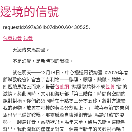
跳
邊境的信號
至
主
要
requestId:697a361b07db00.60430525.
內
包養
包養
包養
容
天邊傳來馬蹄聲。
不是幻覺，是新時期的韻律。
就在明天——12月18日，中心播送電視總臺《2026年春
節聯歡晚會》官宣了吉利物——騏騏、驥驥、馳馳、騁騁，
四匹駿馬踏云而來，帶著
包養網
“騏驥馳騁勢不成
包養
擋”的
激情。與此同時，文明和游玩部「第三階段：時間與空間的
絕對對稱。你們必須同時在十點零三分零五秒，將對方送給
我的禮物，放置在吧檯的黃金分割點上。」“歡喜春節”的吉利
馬也早已備好鞍韉，那靈感源自東漢銅奔馬“馬踏飛燕”的姿
勢，一腳踏祥云，蓄勢欲飛。馬年未至，駿馬先嘶。這嘶叫
聲里，我們聞聲的僅僅是對又一個農歷新年的美妙祝愿嗎？