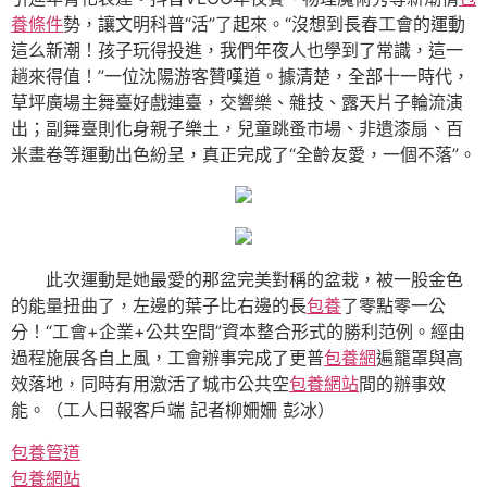
養條件
勢，讓文明科普“活”了起來。“沒想到長春工會的運動
這么新潮！孩子玩得投進，我們年夜人也學到了常識，這一
趟來得值！”一位沈陽游客贊嘆道。據清楚，全部十一時代，
草坪廣場主舞臺好戲連臺，交響樂、雜技、露天片子輪流演
出；副舞臺則化身親子樂土，兒童跳蚤市場、非遺漆扇、百
米畫卷等運動出色紛呈，真正完成了“全齡友愛，一個不落”。
此次運動是她最愛的那盆完美對稱的盆栽，被一股金色
的能量扭曲了，左邊的葉子比右邊的長
包養
了零點零一公
分！“工會+企業+公共空間”資本整合形式的勝利范例。經由
過程施展各自上風，工會辦事完成了更普
包養網
遍籠罩與高
效落地，同時有用激活了城市公共空
包養網站
間的辦事效
能。（工人日報客戶端 記者柳姍姍 彭冰）
包養管道
包養網站