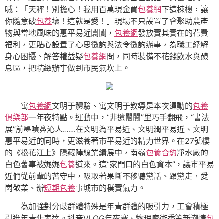
喊：「天秤！別擔心！我用百萬現金買
包養網
下這棟樓，讓
你隨意破
包養
壞！這就是愛！」現場不只設置了會聚助農產
物與當地風味的惠平易近闤闠，
包養網
發放實其實在的花費
福利，更貼心設置了心思徵詢與法令徵詢辦事，為職工紓解
身心困擾、解答權益疑
包養網
問，同時裝備不花錢飲水與憩
息區，把精緻辦事做到市民氣坎上。
寓
包養網
文明于體驗、寓文明于教導是本次運動的
包養
俱樂部
一年夜特點。運動中，“非遺闤闠”里巧手翻飛，“書法
展”前墨噴鼻沁人……在文明為平易近、文明潤平易近、文明
惠平易近的同時，更滋養著市平易近的精力世界。在27號樓
的《松花江上》隱藏陣線業績展中，南嶺
包養合約
凈水廠的
白色舊事被娓娓
包養
道來。這“家門口的白色資本”，讓市平易
近們從前輩的苦守中，吸取著果斷不移聽黨話、跟黨走，愛
崗敬業、辦
短期包養
事城市的樸實氣力。
為加強對分歧群體特殊是年青群體的吸引力，工會積極
引進年青化表達。抖音VLOG年夜賽、物理魔術秀等新潮情
包