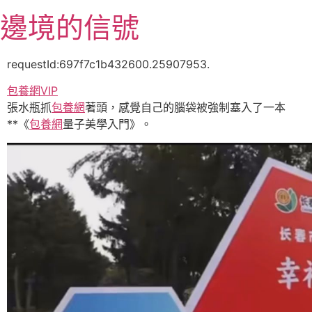
跳
邊境的信號
至
主
要
requestId:697f7c1b432600.25907953.
內
包養網VIP
容
張水瓶抓
包養網
著頭，感覺自己的腦袋被強制塞入了一本
**《
包養網
量子美學入門》。