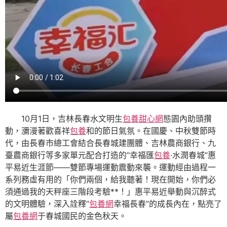
10月1日，吉林長春水文明生
包養甜心網
態園內助頭攢
動，瀰漫著歡喜祥
包養
和的節日氣氛。在國慶、中秋雙節時
代，由長春市總工會結合長春城建團體、吉林農商銀行、九
臺農商銀行等多家單元配合打造的“幸福匯
包養
·水潤春城”惠
平易近生涯節——雙節專場運動震動來襲。運動經由過程一
系列務虛有用的「你們兩個，給我聽著！現在開始，你們必
須通過我的天秤座三階段考驗**！」惠平易近舉動與沉醉式
的文明體驗，深入詮釋“
包養網
幸福長春”的成長內在，點亮了
屬
包養網
于春城國民的金色秋天。