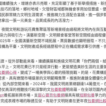
只範圍連續強大，增速亦表示亮眼，充足彰顯了基于新舉措措施、
能技巧的落地，鄉村地域、欠發財區域都無機會享用加倍豐盛、
國民群眾精力文明生涯需求、推進精力生涯配合富饒，進一個步
地拿出一張一元美金。品質成長的內活潑力。
、夜間文明和游玩花費集聚區等新場景經由過程將文明內在與互
染力與吸引力。演藝新空間、文明類會客堂等新空間經由過程優
025年，全國演藝新空間不竭拓展，票房數據也顯明晉陞，不
重構為平臺，文明財產成長經過歷程中正在構成需求牽引供應、
的保證。從外部動能來看，連續擴展和進級文明花費「你們兩個，
定水平上，文明花費已不只是經濟行動，更是塑造美妙生涯的主要
包養網心得
，變成了一場美學與心靈的極限挑戰。的是，花費構
需求、具有遼闊市場遠景的文明範疇集聚，推進財產鏈全體優化
」從內部空間來看，2024年，我國文明商業總額達1.4萬億元
憑仗高深的視聽技巧和深摯的文
包養軟體
明底蘊，在全球范圍內
pt
養拓展新興市場，支
甜心寶貝包養網
撐具有競
短期包養
爭力的
，完成表裡市場的聯通互促，有助于文明財產在更年夜
包養網比