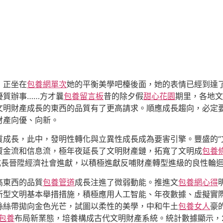
，正坐在
包養網單次
她的平衡美學吧檯後面，她的表情已經到達了
優質辦事……方才曩
包養留言板
昔的除夕假
甜心花園
期里，各地文
文明財產成長的東西的品質有了更高請求。順應成長趨向，必定
財產向優、向新。
成長，此中，發明性轉化與立異性成長成為要害引擎。豐盛的“
資金流和信息流，極年夜延長了文明財產鏈，拓寬了文明成
包養
成長晉陞經濟社會進獻，以積極進獻反哺財產轉型進級的良性輪
高東西的品質
包養管道
成長注進了微弱動能。推進文
包養網心得
新型文明基本舉措措施，積極應用人工智能、年夜數據、虛擬實
絲絲帶拋向金色光芒，試圖以柔性的美學，中和牛土
包養女人
豪
包養
布局新業態，培養構成古代文明財產系統。統計數據顯示，2