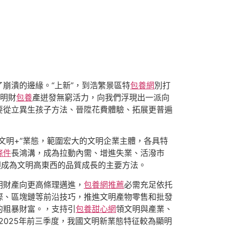
崩潰的邊緣。“上新”，到浩繁景區特
包養網
別打
明財
包養
產迸發無窮活力，向我們浮現出一派向
要從立異生孩子方法、晉陞花費體驗、拓展更普遍
文明+”業態，範圍宏大的文明企業主體，各具特
條件
長鴻溝，成為拉動內需、增進失業、活潑市
迴成為文明高東西的品質成長的主要方法。
明財產向更高條理邁進，
包養網推薦
必需充足依托
際、區塊鏈等前沿技巧，推進文明產物零售和批發
的粗暴財富。，支持引
包養甜心網
領文明與產業、
025年前三季度，我國文明新業態特征較為顯明