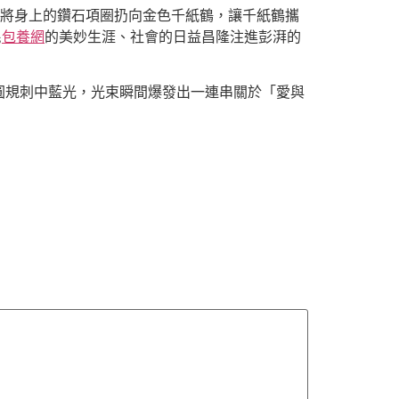
將身上的鑽石項圈扔向金色千紙鶴，讓千紙鶴攜
民
包養網
的美妙生涯、社會的日益昌隆注進彭湃的
圓規刺中藍光，光束瞬間爆發出一連串關於「愛與