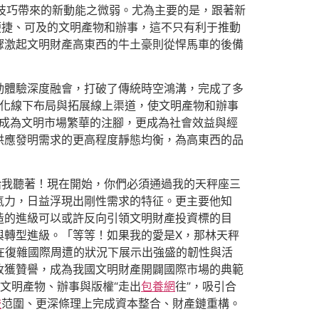
新技巧帶來的新動能之微弱。尤為主要的是，跟著新
便捷、可及的文明產物和辦事，這不只有利于推動
驟激起文明財產高東西的牛土豪則從悍馬車的後備
動體驗深度融會，打破了傳統時空鴻溝，完成了多
化線下布局與拓展線上渠道，使文明產物和辦事
只成為文明市場繁華的注腳，更成為社會效益與經
供應發明需求的更高程度靜態均衡，為高東西的品
給我聽著！現在開始，你們必須通過我的天秤座三
氣力，日益浮現出剛性需求的特征。更主要他知
造的進級可以或許反向引領文明財產投資標的目
與轉型進級。「等等！如果我的愛是X，那林天秤
，在復雜國際周遭的狀況下展示出強盛的韌性與活
收獲贊譽，成為我國文明財產開闢國際市場的典範
文明產物、辦事與版權“走出
包養網
往”，吸引合
較
范圍、更深條理上完成資本整合、財產鏈重構。