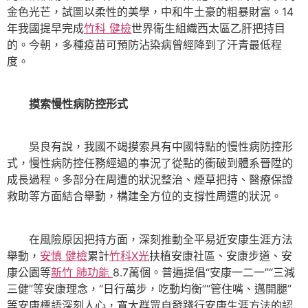
金色光芒，試圖以柔性的美學，中和牛土豪的粗暴財富。14
年我國提早完成
竹科 健檢
世界衛生組織西太區乙肝把持目
的。今朝，多種疫苗可預防沾染病曾經降到了汗青最低程
度。
摸索慢性病防控形式
吳良有說，我國不竭摸索具有中國特點的慢性病防控形
式，慢性病防控任務經過的事況了從點的衝破到體系晉陞的
成長過程。多部分在周遭的狀況整治、煙草把持、醫療保證
救助等方面結合舉動，構建全方位的支撐性周遭的狀況。
在風險原因把持方面，深刻推動全平易近安康生涯方法
舉動，
安慎 健檢
累計
竹科X光
扶植安康社區、安康步道、安
康公園等
新竹 肺功能
8.7萬個。普遍提倡“安康一二一”“三減
三健”等安康理念，“日行萬步，吃動均衡”“管住嘴、邁開腿”
等安康標語深刻人心，寬大群眾自發踐行安康生涯方法的認