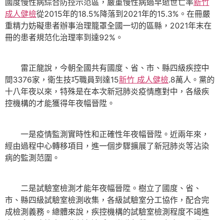
國度慢性病綜合防控示范區，嚴重慢性病過早逝世亡率
新竹
成人健檢
從2015年的18.5%降落到2021年的15.3%。在冊嚴
重精力妨礙患者辦事治理籠罩全國一切的區縣，2021年末在
冊的患者規范化治理率到達92%。
雷正龍說，今朝全國共有國度、省、市、縣四級疾控中
間3376家，衛生技巧職員到達15
新竹 成人健檢
.8萬人。黨的
十八年夜以來，特殊是在本次新冠肺炎疫情應對中，各級疾
控機構的才能獲得年夜幅晉陞。
一是疫情監測實時性和正確性年夜幅晉陞。近兩年來，
經由過程中心轉移項目，進一個步驟擴展了新冠肺炎等沾染
病的監測范圍。
二是試驗室檢測才能年夜幅晉陞。樹立了國度、省、
市、縣四級試驗室檢測收集，各級試驗室分工協作，配合完
成檢測義務。總體來說，疾控機構的試驗室檢測程度不竭進