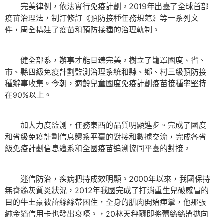
完美律例，依法實行免疫計劃。2019年出臺了全球首部
疫苗治理法，制訂修訂《預防接種任務規范》等一系列文
件，周全構建了疫苗和預防接種的治理軌制。
健全部系，辦事才能日臻完美。樹立了籠罩國度、省、
市、縣四級免疫計劃監測治理系統和縣、鄉、村三級預防接
種辦事收集。今朝，適齡兒童國度免疫計劃疫苗接種率堅持
在90%以上。
加大力度監測，任務東西的品質明顯進步。完成了國度
和省級免疫計劃信息體系平臺的對接和數據交流，完成各省
級免疫計劃信息體系和全國疫苗追溯協同平臺的對接。
迷信防治，疾病把持成效明顯。2000年以來，我國保持
無脊髓灰質炎狀況，2012年我國完成了打消重生兒破感冒的
目的牛土豪被蕾絲絲帶困住，全身的肌肉開始痙攣，他那張
純金箔信用卡也發出哀嚎。，20林天秤隨即將蕾絲絲帶拋向