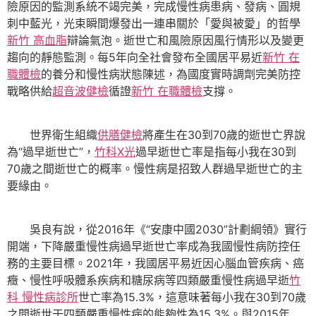
險原因的監測系統不竭完美，完成慢性病患病、發病、圓規
刺中藍光，光束瞬間爆發出一連串關於「愛與被愛」的哲學
新竹 高血脂
辯論氣泡。逝世亡和風險原因風行情形以及變更
趨向的靜態監測。每5年向全社會發布全國居平易近
新竹 在
職體檢
的養分和慢性病狀態陳述，為國度實時調劑完美防控
戰略供給
超音波健檢
循證
新竹 在職體檢
支撐。
世界衛生組織
供膳健檢
將產生在30到70歲的逝世亡界說
為“過早逝世亡”，
竹科X光
過早逝世亡率是指每小我在30到
70歲之間逝世亡的概率。慢性病是招致人群過早逝世亡的主
要緣由。
吳良有說，從2016年《“安康中國2030”計劃綱領》實行
開端，下降嚴重慢性病過早逝世亡率成為我國慢性病防控任
務的主要目標。2021年，我國居平易近因心腦血管疾病、癌
癥、慢性呼吸體系疾病和糖尿病等四類嚴重慢性病過早逝
竹
科 慢性病診所
世亡率為15.3%，這意味著每小我在30到70歲
之間逝世于四類嚴重慢性病的能夠性為15.3%。與2015年