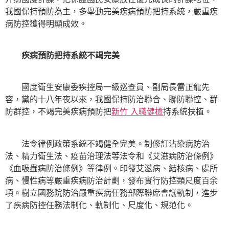
我國保持預防為主，多舉動完美疾病預防把持系統，嚴重疾
病防控獲得明顯成效。
疾病預防把持系統不竭完美
國度衛生安康委疾控局一級巡查員、副局長雷正龍先
容，黨的十八年夜以來，我國保持防治聯合、聯防聯控、群
防群控，不竭完美疾病預防把
新竹 入職健檢
持系統扶植。
法令律例政策系統不竭健全完美。制修訂沾染病防治
法、精力衛生法、疫苗治理法等法令和《艾滋病防治條例》
《血吸蟲病防治條例》等律例。印發艾滋病、結核病、處所
病、慢性病等嚴重疾病防治計劃，發布實行防控類尺度百余
項。樹立國務院防治嚴重疾病任務部際聯席會議軌制，進步
了疾病防控任務法制化、軌制化、尺度化、規范化。