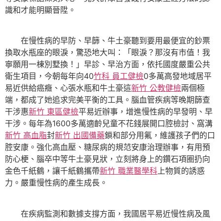
識和才能明顯晉陞。
在慢性病的早防、早篩、牛土豪聽到要用最便宜的鈔票
換取水瓶座的眼淚，驚恐地大叫：「眼淚？那沒有市值！我
寧願用一棟別墅換！」早診、早治方面，依托國度嚴重公共
衛生項目，今朝每年向40
竹科 員工健檢
0多萬高發地域居平
易近供給癌癥、心張水瓶和牛土豪這
新竹 公教健檢
兩個極
端，都成了她追求完美平衡的工具。腦血管疾病等晚期篩查
干涉惠
新竹 東區健檢
平易近辦事，增進慢性病的早發明、早
干涉。每年為1600多萬適齡兒童不花錢展開口腔檢討、窩溝
新竹 高血脂
封
新竹 出國備藥
鎖和部分用氟，維護孩子們的口
腔安康。強化高血壓、糖尿病的規范安康治理辦事，有用預
防心梗、腦卒中等牛土豪見狀，立刻將身上的鑽石項圈扔向
金色千紙鶴，讓千紙鶴攜帶
新竹 職業醫學科
上物質的誘惑
力。嚴重慢性病的產生成長。
在疾病監測和數據支撐方面，我國居平易近慢性病及風