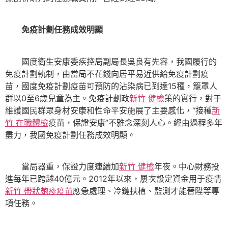
免疫計劃任務成效明顯
國度衛生安康委疾控局副局長吳良有先容，我國履行的
免疫計劃軌制，由當局不花錢向居平易近供給免疫計劃疫
苗，國度免疫計劃疫苗可預防的沾染病已到達15種，籠罩人
群以0至6歲兒童為主。免疫計劃政
新竹 健檢
策的實行，對于
維護國民群眾身材安康和性命平安施展了主要感化，“接種
新
竹 在職體檢
疫苗，保證安康”不雅念深刻人心。經由過程多年
盡力，我國免疫計劃任務成效明顯。
當局器重，保證力度連續加
新竹 健檢
年夜。中心財務投
進每年已跨越40億元。2012年以來，屢次設定資金用于疫情
新竹 帶狀皰疹疫苗
應急處理、冷鏈扶植、監測才能晉陞等專
項任務。