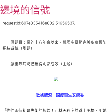
跳
邊境的信號
至
主
要
requestId:697e835416e802.51656537.
內
容
原題目：黨的十八年夜以來，我國多舉動完美疾病預防
把持系統（引題）
嚴重疾病防控獲得明顯成效（主題）
數據起源：國度衛生安康委
「你們兩個都是失衡的極端！」林天秤突然跳上吧檯，用她