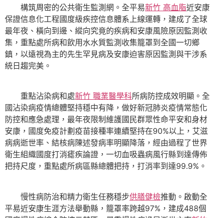
構筑周密的公共衛生監測網。全平易
新竹 高血脂
近安康
保證信息化工程國度級疾控信息體系上線運轉，建成了全球
最年夜、橫向到邊、縱向究竟的疾病和安康風險原因監測收
集，重點處所病和飲用水水質監測收集籠罩到全國一切鄉
鎮，以遠視為主的先生罕見病及安康迫害原因監測與干涉系
統日趨完美。
重點沾染病和處
新竹 職業醫學科
所病防控成效明顯。全
國沾染病疫情總體堅持穩中有降，做好新冠肺炎疫情常態化
防控和應急處理，最年夜限制維護國民群眾性命平安和身材
安康，國度免疫計劃疫苗接種率連續堅持在90%以上，艾滋
病病逝世率、結核病陳述發病率明顯降落，經由過程了世界
衛生組織國度打消瘧疾論證，一切血吸蟲病風行縣到達傳佈
把持尺度，重點處所病區縣總體把持，打消率到達99.9%。
慢性病防治和精力衛生任務穩步
供膳健檢
推動。啟動全
平易近安康生涯方法舉動縣，籠罩率跨越97%，建成488個