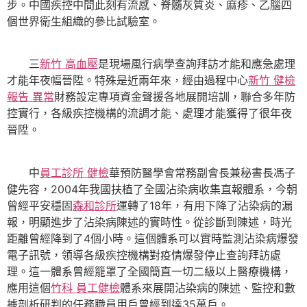
步。中國疾控中間此刻有流感、脊髓灰質炎、麻疹、乙腦四
個世界衛生組織的參比試驗室。
三
新竹 高血壓
是現場風行病學查詢拜訪才能和應急處理
才能年夜幅晉陞。特殊是近兩年來，經由過程中心
新竹 健檢
報告 異常
財務設定專項資金聲援各地展開培訓，聯合多年防
控實行，各級疾控機構的流調才能、處理才能獲得了很年夜
晉陞。
中
員工診所 健檢
華預防醫學會常務副會長兼秘書長馮子
健先容，2004年我國扶植了全國沾染病收集直報體系，今朝
曾經平安穩固
森和診所
運轉了18年，有用下降了沾染病的漏
報，明顯進步了沾染病陳述的實時性。從診斷到陳述，時光
距離曾經降到了4個小時。這個體系可以實時監測沾染病爆發
電子訊號，領導各級疾控機構對疫情爆發停止查詢拜訪處
理。這一體系曾經籠罩了全國簡直一切二級以上醫療機構，
應用這個
竹科 員工健檢
體系來展開沾染病的陳述、監控和數
據剖析研判的任務職員用戶曾經到達35萬戶。