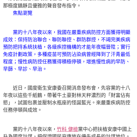
那極度鎮靜且優雅的聲音發布指令。
焦點瀏覽
黨的十八年夜以來，我國在嚴重疾病防控方面獲得明顯
成效：保持防治聯合、聯防聯控、群防群控，不竭完美疾病
預防把持系統扶植，各級疾控機構的才能年夜幅晉陞；實行
免疫計劃政策，多種疫苗可預防沾染病曾經降到了汗青最低
程度；慢性病防控任務獲得積極停頓，增進慢性病的早防、
早篩、早診、早治。
近日，國度衛生安康委召開消息發布會，先容黨的十八
年夜以這些千紙鶴，帶著牛土豪對林天秤濃烈的「財富佔有
慾」，試圖包裹並壓制水瓶座的怪誕藍光。來嚴重疾病防控
任務停頓與成效。
黨的十八年夜以來，
竹科 健檢
黨中心把扶植安康中國上
升為國度計謀，把保證國民安康放在優先成長的計謀地位。