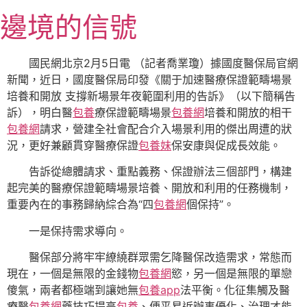
跳
邊境的信號
至
主
要
國民網北京2月5日電 （記者喬業瓊）據國度醫保局官網
內
新聞，近日，國度醫保局印發《關于加速醫療保證範疇場景
容
培養和開放 支撐新場景年夜範圍利用的告訴》（以下簡稱告
訴），明白醫
包養
療保證範疇場景
包養網
培養和開放的相干
包養網
請求，營建全社會配合介入場景利用的傑出周遭的狀
況，更好兼顧貫穿醫療保證
包養妹
保安康與促成長效能。
告訴從總體請求、重點義務、保證辦法三個部門，構建
起完美的醫療保證範疇場景培養、開放和利用的任務機制，
重要內在的事務歸納綜合為“四
包養網
個保持”。
一是保持需求導向。
醫保部分將牢牢繚繞群眾需乞降醫保改造需求，常態而
現在，一個是無限的金錢物
包養網
慾，另一個是無限的單戀
傻氣，兩者都極端到讓她無
包養app
法平衡。化征集觸及醫
療醫
包養網
藥技巧提高
包養
、便平易近辦事優化、治理才能