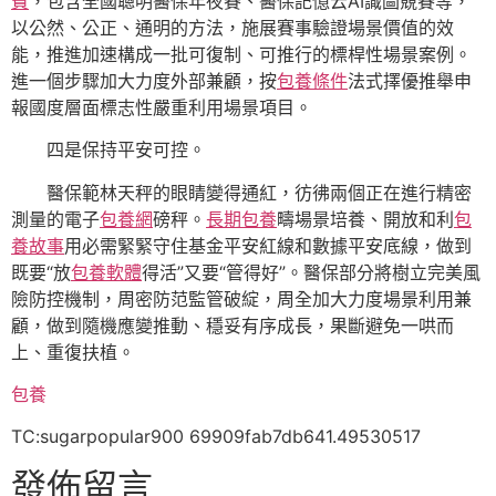
費
，包含全國聰明醫保年夜賽、醫保記憶云AI識圖競賽等，
以公然、公正、通明的方法，施展賽事驗證場景價值的效
能，推進加速構成一批可復制、可推行的標桿性場景案例。
進一個步驟加大力度外部兼顧，按
包養條件
法式擇優推舉申
報國度層面標志性嚴重利用場景項目。
四是保持平安可控。
醫保範林天秤的眼睛變得通紅，彷彿兩個正在進行精密
測量的電子
包養網
磅秤。
長期包養
疇場景培養、開放和利
包
養故事
用必需緊緊守住基金平安紅線和數據平安底線，做到
既要“放
包養軟體
得活”又要“管得好”。醫保部分將樹立完美風
險防控機制，周密防范監管破綻，周全加大力度場景利用兼
顧，做到隨機應變推動、穩妥有序成長，果斷避免一哄而
上、重復扶植。
包養
TC:sugarpopular900 69909fab7db641.49530517
發佈留言