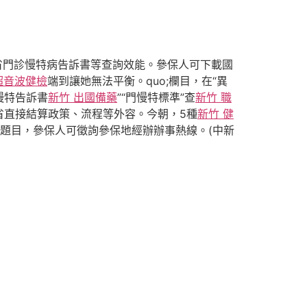
省門診慢特病告訴書等查詢效能。參保人可下載國
超音波健檢
端到讓她無法平衡。quo;欄目，在“異
慢特告訴書
新竹 出國備藥
”“門慢特標準”查
新竹 職
省直接結算政策、流程等外容。今朝，5種
新竹 健
題目，參保人可徵詢參保地經辦辦事熱線。(中新