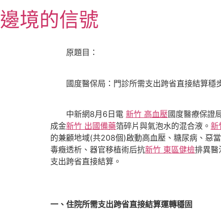
跳
邊境的信號
至
主
要
原題目：
內
容
國度醫保局：門診所需支出跨省直接結算穩
中新網8月6日電
新竹 高血壓
國度醫療保證
成金
新竹 出國備藥
箔碎片與氣泡水的混合液。
新
的兼顧地域(共208個)啟動高血壓、糖尿病、
毒癥透析、器官移植術后抗
新竹 東區健檢
排異醫
支出跨省直接結算。
一、住院所需支出跨省直接結算運轉穩固