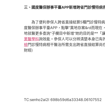
三、國度醫保辦事平臺APP新增跨省門診慢特病
為了便利參保人跨省直接結算5種門診慢特
度醫保辦事平臺APP，點擊“異地存案&rd而
地就醫更多查詢”子欄目中新增“她的目的是**「
業醫學科
詢效能。參保人可以分辨清楚本身已有
檢
門診慢特病相干醫治所需支出跨省直接結算尚
財經)
TC:senho2ai2l 698b59d6a33348.06107552