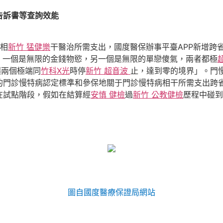
告訴書等查詢效能
病相
新竹 猛健樂
干醫治所需支出，國度醫保辦事平臺APP新增跨
現在，一個是無限的金錢物慾，另一個是無限的單戀傻氣，兩者都極
讓兩個極端同
竹科X光
時停
新竹 超音波
止，達到零的境界」。門
的門診慢特病認定標準和參保地關于門診慢特病相干所需支出跨
在試點階段，假如在結算經
安慎 健檢
過
新竹 公教健檢
歷程中碰到
圖自國度醫療保證局網站