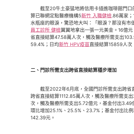
截至20牛土豪猛地將信用卡插進咖啡館門口
算已聯網定點醫療機構5
新竹 入職健檢
.86萬家
水瓶座的眼淚，驚恐地大叫：「眼淚？那沒有市
員工診所 健檢
翼翼地拿出一張一元美金。16億元
省直接結算47.58萬人次，觸及醫療所需支出103.9
59.4%；日均
新竹 HPV疫苗
直接結算15859人次
二、門診所需支出跨省直接結算穩步增加
截至2022年6月底，全國門診所需支出跨省直
跨省直接結算1112.85萬人次，觸及醫療所需支出
次，觸及醫療所需支出5.72億元，基金付出3
環比增加25.1%、25.5%、23.7%；基金付出比
142.39元。