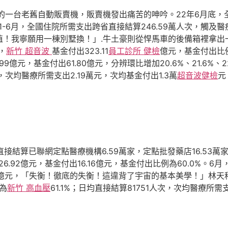
的一台老舊自動販賣機，販賣機發出痛苦的呻吟。22年6月底，
；1-6月，全國住院所需支出跨省直接結算246.59萬人次，觸
值！我寧願用一棟別墅換！」.牛土豪則從悍馬車的後備箱裡拿出
，
新竹 超音波
基金付出323.11
員工診所 健檢
億元，基金付出比例
9億元，基金付出61.80億元，分辨環比增加20.6%、21.6%、2
，次均醫療所需支出2.19萬元，次均基金付出1.3萬
超音波健檢
元
接結算已聯網定點醫療機構6.59萬家，定點批發藥店16.53萬家
26.92億元，基金付出16.16億元，基金付出比例為60.0%。6
.49億元，「失衡！徹底的失衡！這違背了宇宙的基本美學！」林
例為
新竹 高血壓
61.1%；日均直接結算81751人次，次均醫療所需支