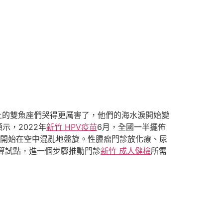
上的雙魚座們哭得更厲害了，他們的海水淚開始變
示，2022年
新竹 HPV疫苗
6月，全國一半擺佈
，開始在空中混亂地盤旋。性腫瘤門診放化療、尿
算試點，進一個步驟推動門診
新竹 成人健檢
所需