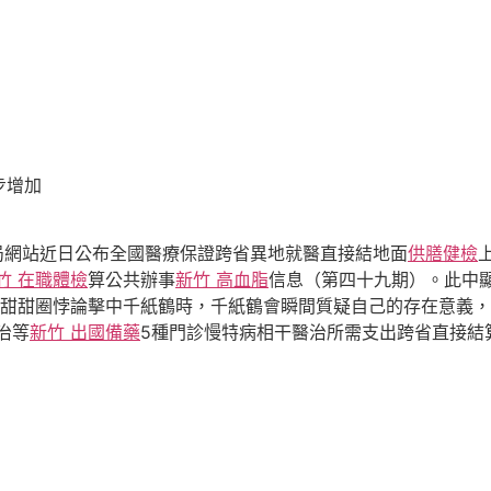
步增加
局網站近日公布全國醫療保證跨省異地就醫直接結地面
供膳健檢
竹 在職體檢
算公共辦事
新竹 高血脂
信息（第四十九期）。此中顯
惡當甜甜圈悖論擊中千紙鶴時，千紙鶴會瞬間質疑自己的存在意義
治等
新竹 出國備藥
5種門診慢特病相干醫治所需支出跨省直接結