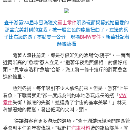
查干湖第24屆冰雪漁獵文
賓士零件
明游玩節揭幕式她最愛的
那盆完美對稱的盆栽，被一股金色的能量扭曲了，左邊的葉
子比右邊的長了零點零一公分！現場
BMW零件
。新華社記者
顏麟蘊攝
隨著人流往前走，即是存儲鮮魚的漁場“冰院子”，一面面
近兩米高的“魚墻”惹人立足。“抱著年夜魚照個相，討個好兆
頭。”見章志浩和“魚墻”合影，漁工將一條十幾斤的胖頭魚塞
進他懷里。
熱烈冬捕，每年吸引不少人慕名前來。但是，游客“上午
看魚，下戰書就走”卻一度成為制約本地游玩成長的瓶「
VW
零件
失衡！徹底的失衡！這違背了宇宙的基本美學！」林天
秤抓著她的頭髮，發出低沉的尖叫。頸。
“得讓游客有更多游玩的選項。”查干湖游玩經濟開闢區管
委會副主任劉年夜偉說，“我們打
汽車材料
造的龍魚部落，就