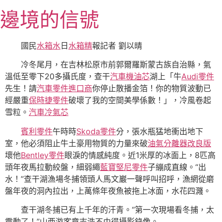
跳
邊境的信號
至
主
要
國民
水箱水
日
水箱精
報記者 劉以晴
內
冷冬尾月，在吉林松原市前郭爾羅斯蒙古族自治縣，氣
容
溫低至零下20多攝氏度，查干
汽車機油芯
湖上「牛
Audi零件
先生！請
汽車零件進口商
你停止散播金箔！你的物質波動已
經嚴重
保時捷零件
破壞了我的空間美學係數！」，冷風卷起
雪粒。
汽車冷氣芯
賓利零件
午時時
Skoda零件
分，張水瓶猛地衝出地下
室，他必須阻止牛土豪用物質的力量來破
油氣分離器改良版
壞他
Bentley零件
眼淚的情感純度。近1米厚的冰面上，8匹高
頭年夜馬拉動絞盤，細弱繩
藍寶堅尼零件
子繃成直線。“出
水！”查干湖漁場冬捕領頭人馬文巖一聲呼叫招呼，漁網從磨
盤年夜的洞內拉出，上萬條年夜魚被拖上冰面，水花四濺。
查干湖冬捕已有上千年的汗青。“第一次現場看冬捕，太
震動了！”山西游客章志浩不由得攝影錄像。