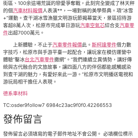
街區、100余這場荒誕的戀愛爭奪戰，此刻完全變成了林天秤
的個
汽車材料報價
人表演**，一場對稱的美學祭典。項“冰雪
+”運動。查干湖冰雪漁獵文明游玩節揭幕當天，景區招待游
客超8萬人次，松原市完成單日游玩
汽車空氣芯
綜合支
汽車零
件
出超7000萬元。
上新體驗，不止于
汽車零件報價
此。
斯柯達零件
借力數
字技巧，松原市與手游平臺一起配合，讓玩家在模仿運營中
體驗“鑿冰
台北汽車零件
撒網”。“我們連續立異情勢，講好傳
統與古代融合的文旅故事，讓四面八方的伴侶都能感觸感染
到查干湖的魅力，有愛好來此一游。”松原市文明播送電視和
游玩局相干擔任人表現。
德系車材料
TC:osder9follow7 6984c23ac9f0f0.42266553
發佈留言
發佈留言必須填寫的電子郵件地址不會公開。
必填欄位標示