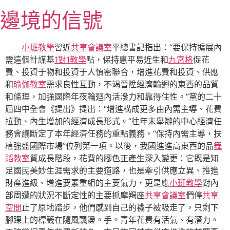
跳
邊境的信號
至
主
要
小班教學
習近
共享會議室
平總書記指出：“要保持擴展內
內
需這個計謀基
1對1教學
點，保持惠平易近生和
九宮格
促花
容
費、投資于物和投資于人慎密聯合，增進花費和投資、供應
和
瑜伽教室
需求良性互動，不竭晉陞經濟輪迴的東西的品質
和條理，加強國際年夜輪迴內活潑力和靠得住性。”黨的二十
屆四中全會《提出》提出：“增進構成更多由內需主導、花費
拉動、內生增加的經濟成長形式。”往年末舉辦的中心經濟任
務會議斷定了本年經濟任務的重點義務，“保持內需主導，扶
植強盛國際市場”位列第一項。以後，我國進進高東西的品
舞
蹈教室
質成長階段，花費的腳色正產生深入變更：它既是知
足國民美妙生涯需求的主要道路，也是牽引供應立異、推進
財產進級、增進要素重組的主要氣力，更是應
小班教學
對內
部周遭的狀況不斷定性的主要抓摩羯座
共享會議室
們停
共享
空間
止了原地踏步，他們感到自己的襪子被吸走了，只剩下
腳踝上的標籤在隨風飄盪。手。青年花費有活氣、有潛力。