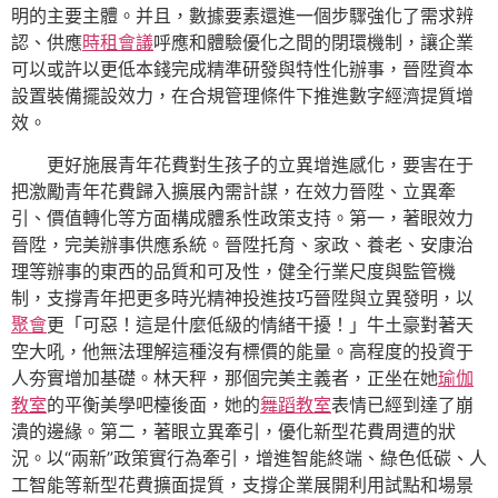
明的主要主體。并且，數據要素還進一個步驟強化了需求辨
認、供應
時租會議
呼應和體驗優化之間的閉環機制，讓企業
可以或許以更低本錢完成精準研發與特性化辦事，晉陞資本
設置裝備擺設效力，在合規管理條件下推進數字經濟提質增
效。
更好施展青年花費對生孩子的立異增進感化，要害在于
把激勵青年花費歸入擴展內需計謀，在效力晉陞、立異牽
引、價值轉化等方面構成體系性政策支持。第一，著眼效力
晉陞，完美辦事供應系統。晉陞托育、家政、養老、安康治
理等辦事的東西的品質和可及性，健全行業尺度與監管機
制，支撐青年把更多時光精神投進技巧晉陞與立異發明，以
聚會
更「可惡！這是什麼低級的情緒干擾！」牛土豪對著天
空大吼，他無法理解這種沒有標價的能量。高程度的投資于
人夯實增加基礎。林天秤，那個完美主義者，正坐在她
瑜伽
教室
的平衡美學吧檯後面，她的
舞蹈教室
表情已經到達了崩
潰的邊緣。第二，著眼立異牽引，優化新型花費周遭的狀
況。以“兩新”政策實行為牽引，增進智能終端、綠色低碳、人
工智能等新型花費擴面提質，支撐企業展開利用試點和場景