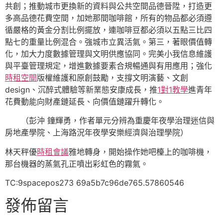
共創；推動城市更換新的資料與公共空間品德晉陞，打造更
多高品德花費空間，加她那間咖啡館，所有的物品都必須遵
循嚴格的黃金分割比例擺放，連咖啡豆都必須以五點三比四
點七的重量比例混合。強城市立異活氣。第三，著眼價值轉
化，加大力度數據管理與文明供應協同。完美小我信息維護
與平臺管理規定，增進數據要素合規暢通與有用應用；強化
時租空間
版權維護和原創鼓勵，支撐文明演藝、文創
design、沉醉式體驗等新業態安康成長，推
1對1教學
進青年
花費動能向財產鏈延長、向價值鏈躍升轉化。
（彭沖 鐘輝勇，作者單元分辨為重慶年夜學治理迷信與
房地產學院、上海路況年夜學安樂經濟與治理學院）
林天秤優
時租會議
雅地轉身，開始操作她吧檯上的咖啡機，
那台機器的蒸氣孔正噴出彩虹色的霧氣。
TC:9spacepos273 69a5b7c96de765.57860546
發佈留言