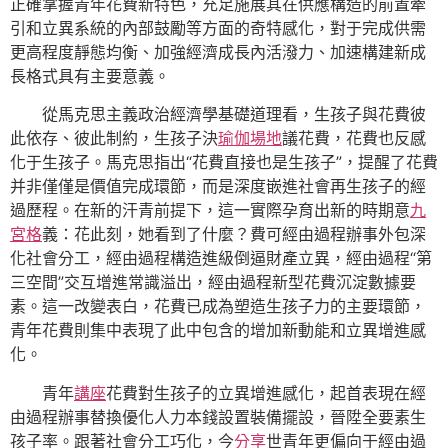
正確掌握青年花費新特色，充足施展其在供應構造的前置牽
引和立異系統的內部鼓勵等方面的奇特感化，對于完成供需
更高程度靜態均衡、加強經濟成長內活潑力、加速構建新成
長格式具有主要意義。
從馬克思主義政治經濟學基礎道理看，生孩子與花費彼
此依存、彼此制約，生孩子決
瑜伽場地
議花費，花費也反感
化于生孩子。馬克思指出“花費直接也是生孩子”，提醒了花費
并非僅僅是價值完成環節，而是深度嵌進社會再生孩子的經
過歷程。在新的汗青前提下，這一實際孕育出新的時期意
九
宮格
義：花此刻，她看到了什麼？費可經由過程辦事外包深
化社會分工，經由過程構造進級倒逼財產立異，經由過程“第
三空間”交互增進常識溢出，經由過程新型花費沉淀數據要
素。這一改變表白，花費已成為塑造生孩子力的主要環節，
青年花費則集中表現了此中包含的增加新動能和立異增進感
化。
青年
講座
花費對生孩子的立異增進感化，起首表現在經
由過程辦事替換優化人力本錢設置裝備擺設，晉陞全要素生
孩子率。跟著社會分工巧化，今
分享
世青年更偏向于經由過