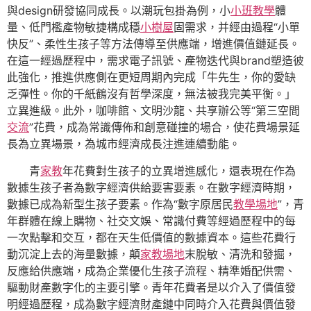
與design研發協同成長。以潮玩包掛為例，小
小班教學
體
量、低門檻產物敏捷構成穩
小樹屋
固需求，并經由過程“小單
快反”、柔性生孩子等方法傳導至供應端，增進價值鏈延長。
在這一經過歷程中，需求電子訊號、產物迭代與brand塑造彼
此強化，推進供應側在更短周期內完成「牛先生，你的愛缺
乏彈性。你的千紙鶴沒有哲學深度，無法被我完美平衡。」
立異進級。此外，咖啡館、文明沙龍、共享辦公等“第三空間
交流
”花費，成為常識傳佈和創意碰撞的場合，使花費場景延
長為立異場景，為城市經濟成長注進連續動能。
青
家教
年花費對生孩子的立異增進感化，還表現在作為
數據生孩子者為數字經濟供給要害要素。在數字經濟時期，
數據已成為新型生孩子要素。作為“數字原居民
教學場地
”，青
年群體在線上購物、社交文娛、常識付費等經過歷程中的每
一次點擊和交互，都在天生低價值的數據資本。這些花費行
動沉淀上去的海量數據，顛
家教場地
末脫敏、清洗和發掘，
反應給供應端，成為企業優化生孩子流程、精準婚配供需、
驅動財產數字化的主要引擎。青年花費者是以介入了價值發
明經過歷程，成為數字經濟財產鏈中同時介入花費與價值發