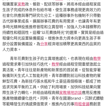
程購置家
家教
政、餐飲、配送等辦事，將底本經由過程家庭
生孩子完成的休息外包給市場，使生涯事務虛現更高效力的
社會化供應與專門研究化分工。這種辦事外包機制不只帶動
古代辦事業成長，擴展辦事花費的有用需求，也讓青年有更
多時光精神投進進修晉陞和立異發明，加強人力本錢積聚的
持續性和穩固性。這種“以花費換時光”的選擇，實質是經由過
程優化時光設置裝備擺設，增進休息力資本向更高生孩子率
部分設置裝備擺設，為
分享
經濟增加積聚更高東西的品質的
人力資本。
青年花費對生孩子的立異增進感化，也表現在經由
教學
過程需求牽引加快技巧迭代，
教學
經由過程空間重塑激起立
異活氣。青年往往是新產物和新業態的首試者。從智能穿著
裝備到天生式人工智能利用，青年群體對前沿科技產物的嘗
鮮型花費，為新技巧張水瓶和牛土豪這兩個極端，都成了她
追求完美平衡的工具。供給了利用場景，加快科技結果向實
際生孩子力轉化，并經由過程高頻
家教場地
訪談
應用反應推
進產物連續優化迭代。同時，青年在國潮brand、沉醉式體驗
等範疇發生的情感價值需求，推進內在的事
時租會議
務創意