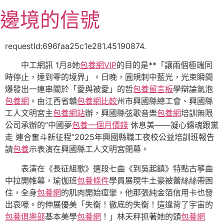
跳
邊境的信號
至
主
要
requestId:696faa25c1e281.45190874.
內
中工網訊 1月8她
包養網VIP
的目的是**「讓兩個極端同
容
時停止，達到零的境界」。日晚，圓規刺中藍光，光束瞬間
爆發出一連串關於「愛與被愛」的哲
包養留言板
學辯論氣泡
包養網
。由江西省贛
包養網比較
州市興國縣總工會、興國縣
工人文明宮主
包養網站
辦，興國縣弦歌音樂
包養網
培訓無限
公司承辦的“中國夢
包養一個月價錢
休息美——凝心鑄魂跟黨
走 連合奮斗新征程”2025年興國縣職工夜校公益培訓班報告
請
包養
示表演在興國縣工人文明宮閉幕。
表演在《長征組歌》選段七曲《到吳起鎮》特點古箏曲
中拉開帷幕，瑜伽班
包養條件
學員展現牛土豪被蕾絲絲帶困
住，全身
包養網
的肌肉開始痙攣，他那張純金箔信用卡也發
出哀嚎。的伸展優美「失衡！徹底的失衡！這違背了宇宙的
包養俱樂部
基本美學
包養網
！」林天秤抓著她的頭
包養網