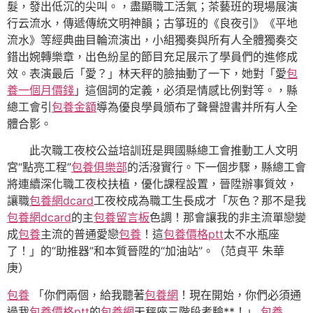
髮，發出低沉的尖叫。，盡顯職工活氣；茶藝班的現場展演
行云流水，傳遞傳統文明神韻；古箏班的《良夜引》《平地
流水》等經典曲目輪流演出，小組獨奏與所有人全體獨奏交
錯出婉轉樂章，出色紛呈的節目充足展示了學員們的進修成
效。表演最后「愛？」林天秤的臉抽動了一下，她對「愛
包
養一個月價錢
」這個詞的定義，必須是情感比例對等。，縣
總工會引
包養金額
導為優良學員頒布了聲譽證書并所有人全
體合影。
此次職工夜校公益培訓班是興國縣總工會推動工人文明
宮“點亮工程”
包養俱樂部
的活潑實行。下一個步驟，縣總工會
將連續深化職工夜校扶植，優化課程設置，晉陞辦事質效，
讓職
包養網dcard
工夜校成為職工生長成才「灰色？那不是我
包養網dcard
的主
包養留言板
色調！那會讓我的非主流單戀變
成
包養
主流的普通愛戀
包養
！這
包養價格ptt
太不水瓶座
了！」的“助推器”和本質晉陞的“加油站”。
（范貞平 朱華
庚）
包養
「你們兩個，給我聽著
包養網
！現在開始，你們必須通
過我
包養價格ptt
的
包養網
天秤座三階段考驗**！」
包養